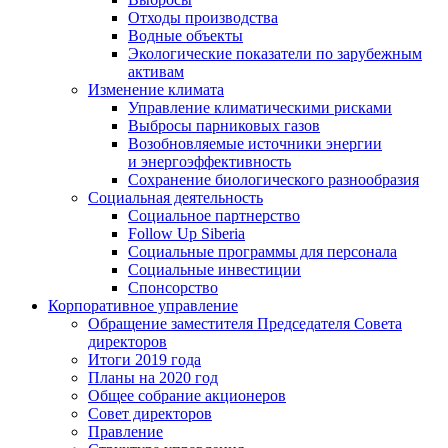
Отходы производства
Водные объекты
Экологические показатели по зарубежным
активам
Изменение климата
Управление климатическими рисками
Выбросы парниковых газов
Возобновляемые источники энергии
и энергоэффективность
Сохранение биологического разнообразия
Социальная деятельность
Социальное партнерство
Follow Up Siberia
Социальные программы для персонала
Социальные инвестиции
Спонсорство
Корпоративное управление
Обращение заместителя Председателя Совета
директоров
Итоги 2019 года
Планы на 2020 год
Общее собрание акционеров
Совет директоров
Правление