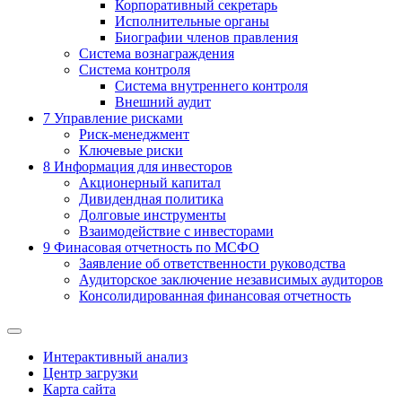
Корпоративный секретарь
Исполнительные органы
Биографии членов правления
Система вознаграждения
Система контроля
Система внутреннего контроля
Внешний аудит
7
Управление рисками
Риск-менеджмент
Ключевые риски
8
Информация для инвесторов
Акционерный капитал
Дивидендная политика
Долговые инструменты
Взаимодействие с инвеcторами
9
Финасовая отчетность по МСФО
Заявление об ответственности руководства
Аудиторское заключение независимых аудиторов
Консолидированная финансовая отчетность
Интерактивный анализ
Центр загрузки
Карта сайта