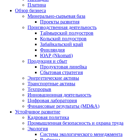
Платина
Обзор бизнеса
Минерально-сырьевая база
Проекты развития
Производственная деятельность
Таймырский полуостров
Кольский полуостров
Забайкальский край
Финляндия
ЮАР (Nkomati)
Продукция и сбыт
Продуктовая линейка
Сбытовая стратегия
Энергетические активы
Транспортные активы
Техпрорыв
Инновационная деятельность
Цифровая лаборатория
Финансовые результаты (MD&A)
Устойчивое развитие
Кадровая политика
Промышленная безопасность и охрана труда
Экология
Система экологического менеджмента
Выбросы