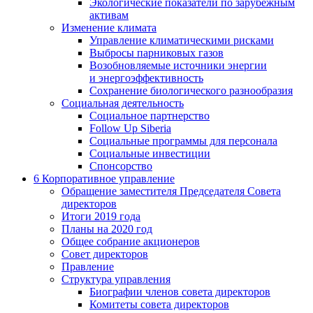
Экологические показатели по зарубежным
активам
Изменение климата
Управление климатическими рисками
Выбросы парниковых газов
Возобновляемые источники энергии
и энергоэффективность
Сохранение биологического разнообразия
Социальная деятельность
Социальное партнерство
Follow Up Siberia
Социальные программы для персонала
Социальные инвестиции
Спонсорство
6
Корпоративное управление
Обращение заместителя Председателя Совета
директоров
Итоги 2019 года
Планы на 2020 год
Общее собрание акционеров
Совет директоров
Правление
Структура управления
Биографии членов совета директоров
Комитеты совета директоров