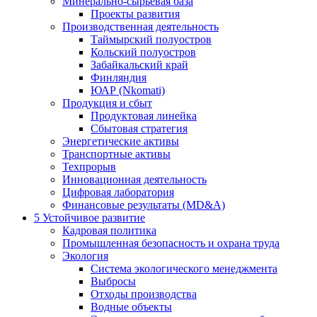
Минерально-сырьевая база
Проекты развития
Производственная деятельность
Таймырский полуостров
Кольский полуостров
Забайкальский край
Финляндия
ЮАР (Nkomati)
Продукция и сбыт
Продуктовая линейка
Сбытовая стратегия
Энергетические активы
Транспортные активы
Техпрорыв
Инновационная деятельность
Цифровая лаборатория
Финансовые результаты (MD&A)
5
Устойчивое развитие
Кадровая политика
Промышленная безопасность и охрана труда
Экология
Система экологического менеджмента
Выбросы
Отходы производства
Водные объекты