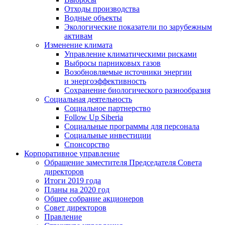
Отходы производства
Водные объекты
Экологические показатели по зарубежным
активам
Изменение климата
Управление климатическими рисками
Выбросы парниковых газов
Возобновляемые источники энергии
и энергоэффективность
Сохранение биологического разнообразия
Социальная деятельность
Социальное партнерство
Follow Up Siberia
Социальные программы для персонала
Социальные инвестиции
Спонсорство
Корпоративное управление
Обращение заместителя Председателя Совета
директоров
Итоги 2019 года
Планы на 2020 год
Общее собрание акционеров
Совет директоров
Правление