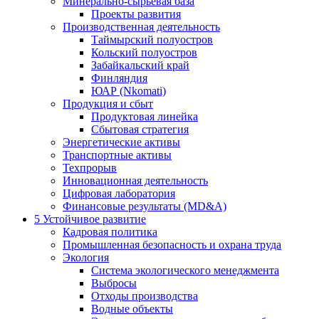
Минерально-сырьевая база
Проекты развития
Производственная деятельность
Таймырский полуостров
Кольский полуостров
Забайкальский край
Финляндия
ЮАР (Nkomati)
Продукция и сбыт
Продуктовая линейка
Сбытовая стратегия
Энергетические активы
Транспортные активы
Техпрорыв
Инновационная деятельность
Цифровая лаборатория
Финансовые результаты (MD&A)
5
Устойчивое развитие
Кадровая политика
Промышленная безопасность и охрана труда
Экология
Система экологического менеджмента
Выбросы
Отходы производства
Водные объекты