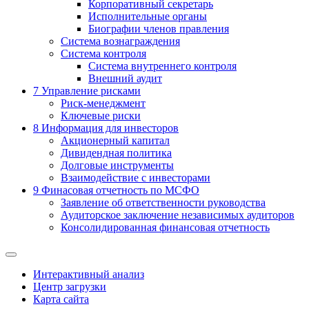
Корпоративный секретарь
Исполнительные органы
Биографии членов правления
Система вознаграждения
Система контроля
Система внутреннего контроля
Внешний аудит
7
Управление рисками
Риск-менеджмент
Ключевые риски
8
Информация для инвесторов
Акционерный капитал
Дивидендная политика
Долговые инструменты
Взаимодействие с инвеcторами
9
Финасовая отчетность по МСФО
Заявление об ответственности руководства
Аудиторское заключение независимых аудиторов
Консолидированная финансовая отчетность
Интерактивный анализ
Центр загрузки
Карта сайта