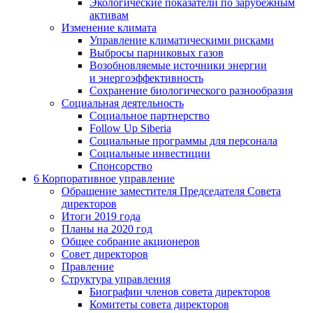
Экологические показатели по зарубежным
активам
Изменение климата
Управление климатическими рисками
Выбросы парниковых газов
Возобновляемые источники энергии
и энергоэффективность
Сохранение биологического разнообразия
Социальная деятельность
Социальное партнерство
Follow Up Siberia
Социальные программы для персонала
Социальные инвестиции
Спонсорство
6
Корпоративное управление
Обращение заместителя Председателя Совета
директоров
Итоги 2019 года
Планы на 2020 год
Общее собрание акционеров
Совет директоров
Правление
Структура управления
Биографии членов совета директоров
Комитеты совета директоров