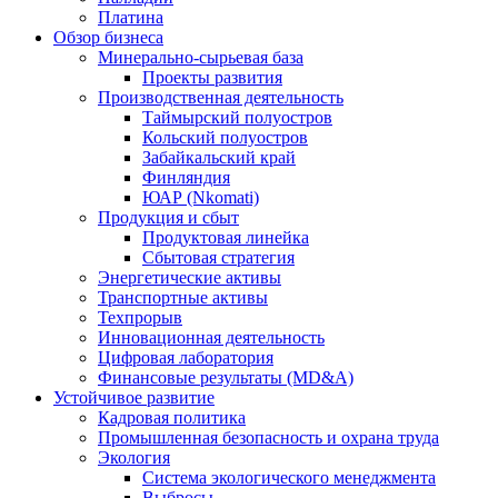
Платина
Обзор бизнеса
Минерально-сырьевая база
Проекты развития
Производственная деятельность
Таймырский полуостров
Кольский полуостров
Забайкальский край
Финляндия
ЮАР (Nkomati)
Продукция и сбыт
Продуктовая линейка
Сбытовая стратегия
Энергетические активы
Транспортные активы
Техпрорыв
Инновационная деятельность
Цифровая лаборатория
Финансовые результаты (MD&A)
Устойчивое развитие
Кадровая политика
Промышленная безопасность и охрана труда
Экология
Система экологического менеджмента
Выбросы