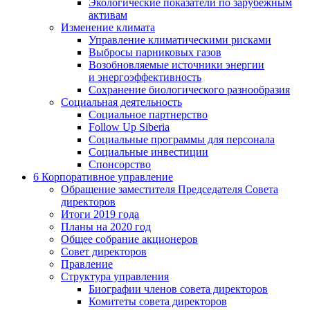
Экологические показатели по зарубежным
активам
Изменение климата
Управление климатическими рисками
Выбросы парниковых газов
Возобновляемые источники энергии
и энергоэффективность
Сохранение биологического разнообразия
Социальная деятельность
Социальное партнерство
Follow Up Siberia
Социальные программы для персонала
Социальные инвестиции
Спонсорство
6
Корпоративное управление
Обращение заместителя Председателя Совета
директоров
Итоги 2019 года
Планы на 2020 год
Общее собрание акционеров
Совет директоров
Правление
Структура управления
Биографии членов совета директоров
Комитеты совета директоров