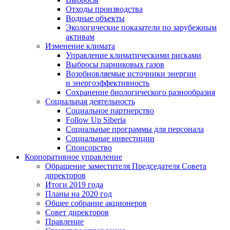
Отходы производства
Водные объекты
Экологические показатели по зарубежным
активам
Изменение климата
Управление климатическими рисками
Выбросы парниковых газов
Возобновляемые источники энергии
и энергоэффективность
Сохранение биологического разнообразия
Социальная деятельность
Социальное партнерство
Follow Up Siberia
Социальные программы для персонала
Социальные инвестиции
Спонсорство
Корпоративное управление
Обращение заместителя Председателя Совета
директоров
Итоги 2019 года
Планы на 2020 год
Общее собрание акционеров
Совет директоров
Правление