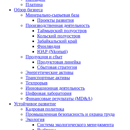
Платина
Обзор бизнеса
Минерально-сырьевая база
Проекты развития
Производственная деятельность
Таймырский полуостров
Кольский полуостров
Забайкальский край
Финляндия
ЮАР (Nkomati)
Продукция и сбыт
Продуктовая линейка
Сбытовая стратегия
Энергетические активы
Транспортные активы
Техпрорыв
Инновационная деятельность
Цифровая лаборатория
Финансовые результаты (MD&A)
Устойчивое развитие
Кадровая политика
Промышленная безопасность и охрана труда
Экология
Система экологического менеджмента
Выбросы