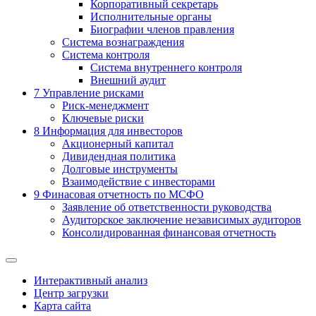
Корпоративный секретарь
Исполнительные органы
Биографии членов правления
Система вознаграждения
Система контроля
Система внутреннего контроля
Внешний аудит
7
Управление рисками
Риск-менеджмент
Ключевые риски
8
Информация для инвесторов
Акционерный капитал
Дивидендная политика
Долговые инструменты
Взаимодействие с инвеcторами
9
Финасовая отчетность по МСФО
Заявление об ответственности руководства
Аудиторское заключение независимых аудиторов
Консолидированная финансовая отчетность
Интерактивный анализ
Центр загрузки
Карта сайта