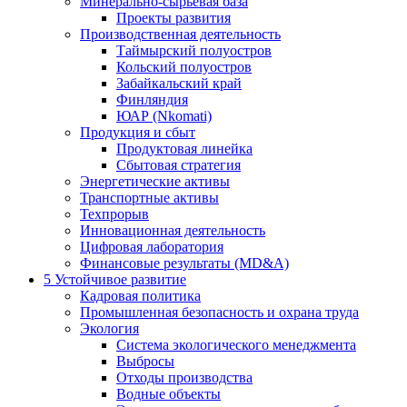
Минерально-сырьевая база
Проекты развития
Производственная деятельность
Таймырский полуостров
Кольский полуостров
Забайкальский край
Финляндия
ЮАР (Nkomati)
Продукция и сбыт
Продуктовая линейка
Сбытовая стратегия
Энергетические активы
Транспортные активы
Техпрорыв
Инновационная деятельность
Цифровая лаборатория
Финансовые результаты (MD&A)
5
Устойчивое развитие
Кадровая политика
Промышленная безопасность и охрана труда
Экология
Система экологического менеджмента
Выбросы
Отходы производства
Водные объекты