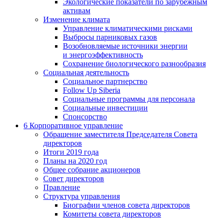
Экологические показатели по зарубежным
активам
Изменение климата
Управление климатическими рисками
Выбросы парниковых газов
Возобновляемые источники энергии
и энергоэффективность
Сохранение биологического разнообразия
Социальная деятельность
Социальное партнерство
Follow Up Siberia
Социальные программы для персонала
Социальные инвестиции
Спонсорство
6
Корпоративное управление
Обращение заместителя Председателя Совета
директоров
Итоги 2019 года
Планы на 2020 год
Общее собрание акционеров
Совет директоров
Правление
Структура управления
Биографии членов совета директоров
Комитеты совета директоров