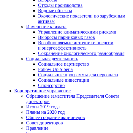
Отходы производства
Водные объекты
Экологические показатели по зарубежным
активам
Изменение климата
Управление климатическими рисками
Выбросы парниковых газов
Возобновляемые источники энергии
и энергоэффективность
Сохранение биологического разнообразия
Социальная деятельность
Социальное партнерство
Follow Up Siberia
Социальные программы для персонала
Социальные инвестиции
Спонсорство
Корпоративное управление
Обращение заместителя Председателя Совета
директоров
Итоги 2019 года
Планы на 2020 год
Общее собрание акционеров
Совет директоров
Правление