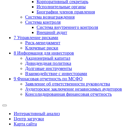
Корпоративный секретарь
Исполнительные органы
Биографии членов правления
Система вознаграждения
Система контроля
Система внутреннего контроля
Внешний аудит
7
Управление рисками
Риск-менеджмент
Ключевые риски
8
Информация для инвесторов
Акционерный капитал
Дивидендная политика
Долговые инструменты
Взаимодействие с инвеcторами
9
Финасовая отчетность по МСФО
Заявление об ответственности руководства
Аудиторское заключение независимых аудиторов
Консолидированная финансовая отчетность
Интерактивный анализ
Центр загрузки
Карта сайта