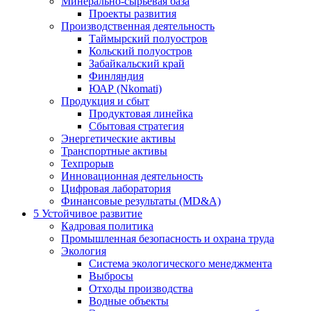
Минерально-сырьевая база
Проекты развития
Производственная деятельность
Таймырский полуостров
Кольский полуостров
Забайкальский край
Финляндия
ЮАР (Nkomati)
Продукция и сбыт
Продуктовая линейка
Сбытовая стратегия
Энергетические активы
Транспортные активы
Техпрорыв
Инновационная деятельность
Цифровая лаборатория
Финансовые результаты (MD&A)
5
Устойчивое развитие
Кадровая политика
Промышленная безопасность и охрана труда
Экология
Система экологического менеджмента
Выбросы
Отходы производства
Водные объекты