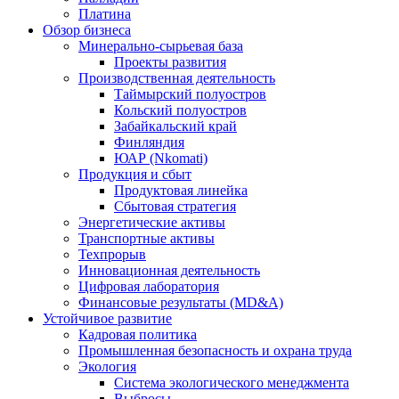
Платина
Обзор бизнеса
Минерально-сырьевая база
Проекты развития
Производственная деятельность
Таймырский полуостров
Кольский полуостров
Забайкальский край
Финляндия
ЮАР (Nkomati)
Продукция и сбыт
Продуктовая линейка
Сбытовая стратегия
Энергетические активы
Транспортные активы
Техпрорыв
Инновационная деятельность
Цифровая лаборатория
Финансовые результаты (MD&A)
Устойчивое развитие
Кадровая политика
Промышленная безопасность и охрана труда
Экология
Система экологического менеджмента
Выбросы