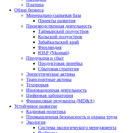
Платина
Обзор бизнеса
Минерально-сырьевая база
Проекты развития
Производственная деятельность
Таймырский полуостров
Кольский полуостров
Забайкальский край
Финляндия
ЮАР (Nkomati)
Продукция и сбыт
Продуктовая линейка
Сбытовая стратегия
Энергетические активы
Транспортные активы
Техпрорыв
Инновационная деятельность
Цифровая лаборатория
Финансовые результаты (MD&A)
Устойчивое развитие
Кадровая политика
Промышленная безопасность и охрана труда
Экология
Система экологического менеджмента
Выбросы