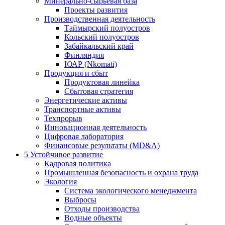
Минерально-сырьевая база
Проекты развития
Производственная деятельность
Таймырский полуостров
Кольский полуостров
Забайкальский край
Финляндия
ЮАР (Nkomati)
Продукция и сбыт
Продуктовая линейка
Сбытовая стратегия
Энергетические активы
Транспортные активы
Техпрорыв
Инновационная деятельность
Цифровая лаборатория
Финансовые результаты (MD&A)
5
Устойчивое развитие
Кадровая политика
Промышленная безопасность и охрана труда
Экология
Система экологического менеджмента
Выбросы
Отходы производства
Водные объекты