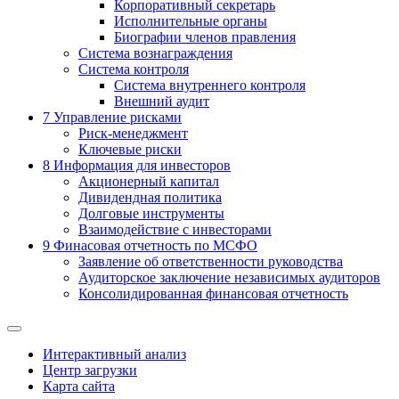
Корпоративный секретарь
Исполнительные органы
Биографии членов правления
Система вознаграждения
Система контроля
Система внутреннего контроля
Внешний аудит
7
Управление рисками
Риск-менеджмент
Ключевые риски
8
Информация для инвесторов
Акционерный капитал
Дивидендная политика
Долговые инструменты
Взаимодействие с инвеcторами
9
Финасовая отчетность по МСФО
Заявление об ответственности руководства
Аудиторское заключение независимых аудиторов
Консолидированная финансовая отчетность
Интерактивный анализ
Центр загрузки
Карта сайта