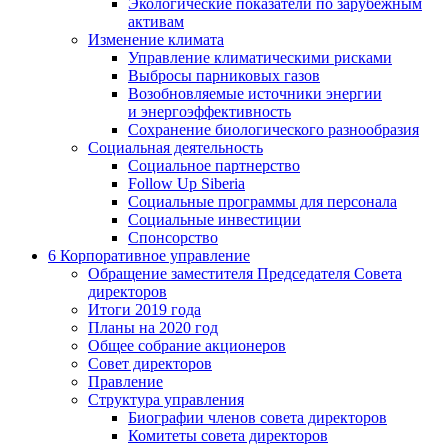
Экологические показатели по зарубежным
активам
Изменение климата
Управление климатическими рисками
Выбросы парниковых газов
Возобновляемые источники энергии
и энергоэффективность
Сохранение биологического разнообразия
Социальная деятельность
Социальное партнерство
Follow Up Siberia
Социальные программы для персонала
Социальные инвестиции
Спонсорство
6
Корпоративное управление
Обращение заместителя Председателя Совета
директоров
Итоги 2019 года
Планы на 2020 год
Общее собрание акционеров
Совет директоров
Правление
Структура управления
Биографии членов совета директоров
Комитеты совета директоров