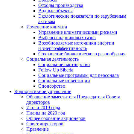
Отходы производства
Водные объекты
Экологические показатели по зарубежным
активам
Изменение климата
Управление климатическими рисками
Выбросы парниковых газов
Возобновляемые источники энергии
и энергоэффективность
Сохранение биологического разнообразия
Социальная деятельность
Социальное партнерство
Follow Up Siberia
Социальные программы для персонала
Социальные инвестиции
Спонсорство
Корпоративное управление
Обращение заместителя Председателя Совета
директоров
Итоги 2019 года
Планы на 2020 год
Общее собрание акционеров
Совет директоров
Правление