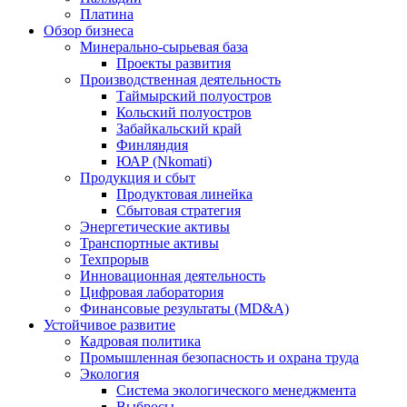
Платина
Обзор бизнеса
Минерально-сырьевая база
Проекты развития
Производственная деятельность
Таймырский полуостров
Кольский полуостров
Забайкальский край
Финляндия
ЮАР (Nkomati)
Продукция и сбыт
Продуктовая линейка
Сбытовая стратегия
Энергетические активы
Транспортные активы
Техпрорыв
Инновационная деятельность
Цифровая лаборатория
Финансовые результаты (MD&A)
Устойчивое развитие
Кадровая политика
Промышленная безопасность и охрана труда
Экология
Система экологического менеджмента
Выбросы