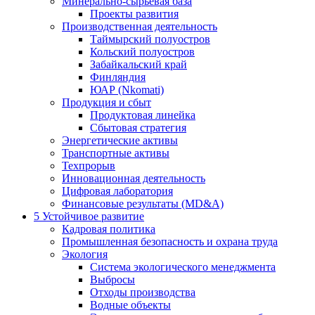
Минерально-сырьевая база
Проекты развития
Производственная деятельность
Таймырский полуостров
Кольский полуостров
Забайкальский край
Финляндия
ЮАР (Nkomati)
Продукция и сбыт
Продуктовая линейка
Сбытовая стратегия
Энергетические активы
Транспортные активы
Техпрорыв
Инновационная деятельность
Цифровая лаборатория
Финансовые результаты (MD&A)
5
Устойчивое развитие
Кадровая политика
Промышленная безопасность и охрана труда
Экология
Система экологического менеджмента
Выбросы
Отходы производства
Водные объекты