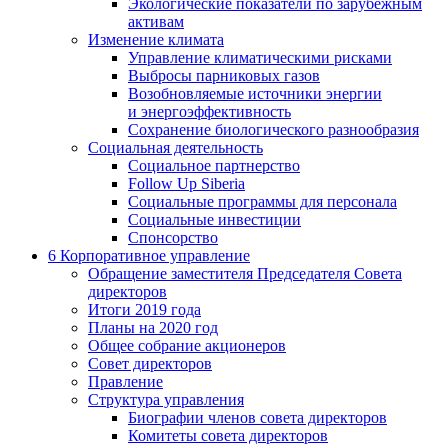
Экологические показатели по зарубежным
активам
Изменение климата
Управление климатическими рисками
Выбросы парниковых газов
Возобновляемые источники энергии
и энергоэффективность
Сохранение биологического разнообразия
Социальная деятельность
Социальное партнерство
Follow Up Siberia
Социальные программы для персонала
Социальные инвестиции
Спонсорство
6
Корпоративное управление
Обращение заместителя Председателя Совета
директоров
Итоги 2019 года
Планы на 2020 год
Общее собрание акционеров
Совет директоров
Правление
Структура управления
Биографии членов совета директоров
Комитеты совета директоров