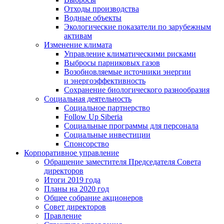
Отходы производства
Водные объекты
Экологические показатели по зарубежным
активам
Изменение климата
Управление климатическими рисками
Выбросы парниковых газов
Возобновляемые источники энергии
и энергоэффективность
Сохранение биологического разнообразия
Социальная деятельность
Социальное партнерство
Follow Up Siberia
Социальные программы для персонала
Социальные инвестиции
Спонсорство
Корпоративное управление
Обращение заместителя Председателя Совета
директоров
Итоги 2019 года
Планы на 2020 год
Общее собрание акционеров
Совет директоров
Правление