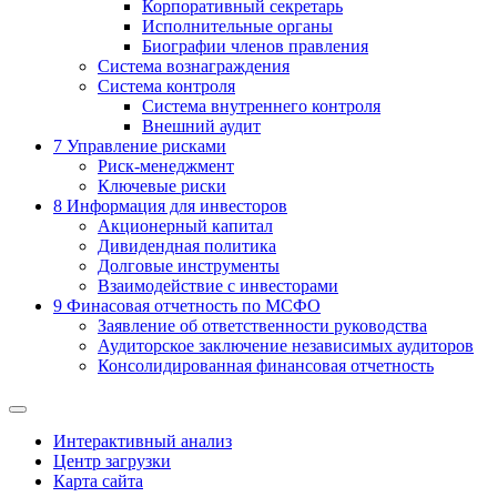
Корпоративный секретарь
Исполнительные органы
Биографии членов правления
Система вознаграждения
Система контроля
Система внутреннего контроля
Внешний аудит
7
Управление рисками
Риск-менеджмент
Ключевые риски
8
Информация для инвесторов
Акционерный капитал
Дивидендная политика
Долговые инструменты
Взаимодействие с инвеcторами
9
Финасовая отчетность по МСФО
Заявление об ответственности руководства
Аудиторское заключение независимых аудиторов
Консолидированная финансовая отчетность
Интерактивный анализ
Центр загрузки
Карта сайта