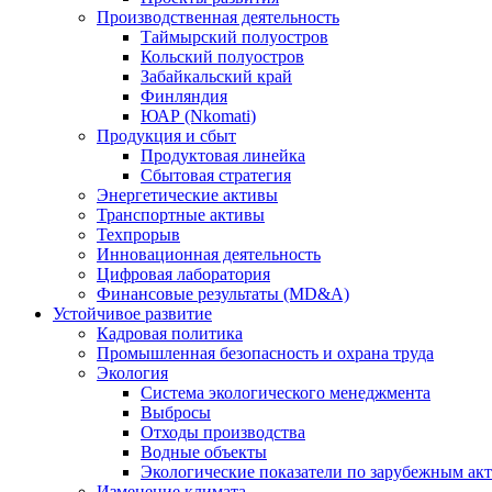
Производственная деятельность
Таймырский полуостров
Кольский полуостров
Забайкальский край
Финляндия
ЮАР (Nkomati)
Продукция и сбыт
Продуктовая линейка
Сбытовая стратегия
Энергетические активы
Транспортные активы
Техпрорыв
Инновационная деятельность
Цифровая лаборатория
Финансовые результаты (MD&A)
Устойчивое развитие
Кадровая политика
Промышленная безопасность и охрана труда
Экология
Система экологического менеджмента
Выбросы
Отходы производства
Водные объекты
Экологические показатели по зарубежным ак
Изменение климата