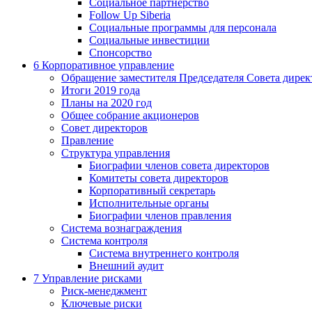
Социальное партнерство
Follow Up Siberia
Социальные программы для персонала
Социальные инвестиции
Спонсорство
6
Корпоративное управление
Обращение заместителя Председателя Совета дирек
Итоги 2019 года
Планы на 2020 год
Общее собрание акционеров
Совет директоров
Правление
Структура управления
Биографии членов совета директоров
Комитеты совета директоров
Корпоративный секретарь
Исполнительные органы
Биографии членов правления
Система вознаграждения
Система контроля
Система внутреннего контроля
Внешний аудит
7
Управление рисками
Риск-менеджмент
Ключевые риски