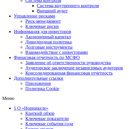
Система контроля
Система внутреннего контроля
Внешний аудит
Управление рисками
Риск-менеджмент
Ключевые риски
Информация для инвесторов
Акционерный капитал
Дивидендная политика
Долговые инструменты
Взаимодействие с инвеcторами
Финасовая отчетность по МСФО
Заявление об ответственности руководства
Аудиторское заключение независимых аудиторов
Консолидированная финансовая отчетность
Дополнительные ссылки
Приложения
Политика Cookie
Меню
1
О «Норникеле»
Краткий обзор
Ключевые показатели
Ключевые события года
Бизнес-модель