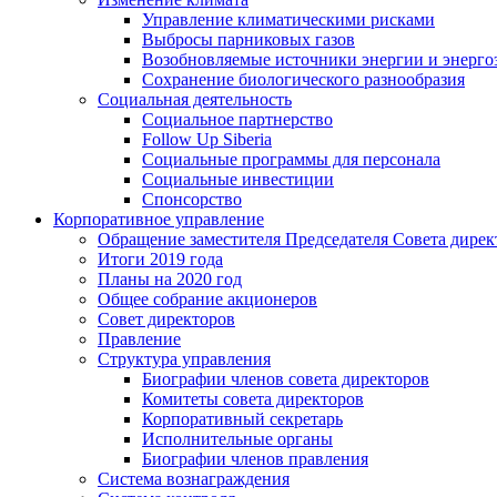
Управление климатическими рисками
Выбросы парниковых газов
Возобновляемые источники энергии и энерго
Сохранение биологического разнообразия
Социальная деятельность
Социальное партнерство
Follow Up Siberia
Социальные программы для персонала
Социальные инвестиции
Спонсорство
Корпоративное управление
Обращение заместителя Председателя Совета дирек
Итоги 2019 года
Планы на 2020 год
Общее собрание акционеров
Совет директоров
Правление
Структура управления
Биографии членов совета директоров
Комитеты совета директоров
Корпоративный секретарь
Исполнительные органы
Биографии членов правления
Система вознаграждения