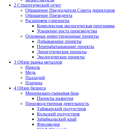
2
Стратегический отчет
Обращение Председателя Совета директоров
Обращение Президента
Расширяем горизонты
Комплексная экологическая программа
Ускорение роста производства
Основные инвестиционные проекты
Добывающие проекты
Перерабатывающие проекты
Энергетические проекты
Экологические проекты
3
Обзор рынка металлов
Никель
Медь
Палладий
Платина
4
Обзор бизнеса
Минерально-сырьевая база
Проекты развития
Производственная деятельность
Таймырский полуостров
Кольский полуостров
Забайкальский край
Финляндия