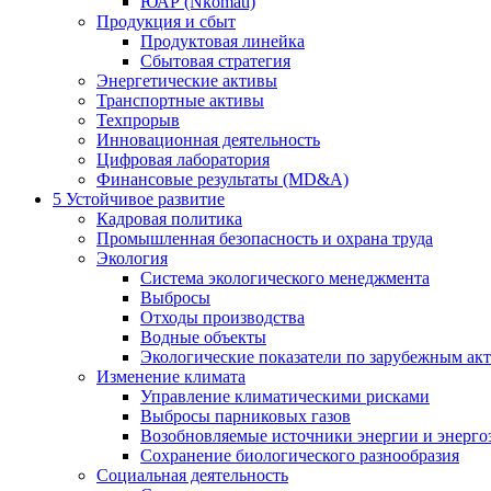
ЮАР (Nkomati)
Продукция и сбыт
Продуктовая линейка
Сбытовая стратегия
Энергетические активы
Транспортные активы
Техпрорыв
Инновационная деятельность
Цифровая лаборатория
Финансовые результаты (MD&A)
5
Устойчивое развитие
Кадровая политика
Промышленная безопасность и охрана труда
Экология
Система экологического менеджмента
Выбросы
Отходы производства
Водные объекты
Экологические показатели по зарубежным ак
Изменение климата
Управление климатическими рисками
Выбросы парниковых газов
Возобновляемые источники энергии и энерго
Сохранение биологического разнообразия
Социальная деятельность