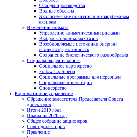
Отходы производства
Водные объекты
Экологические показатели по зарубежным
активам
Изменение климата
Управление климатическими рисками
Выбросы парниковых газов
Возобновляемые источники энергии
и энергоэффективность
Сохранение биологического разнообразия
Социальная деятельность
Социальное партнерство
Follow Up Siberia
Социальные программы для персонала
Социальные инвестиции
Спонсорство
Корпоративное управление
Обращение заместителя Председателя Совета
директоров
Итоги 2019 года
Планы на 2020 год
Общее собрание акционеров
Совет директоров
Правление