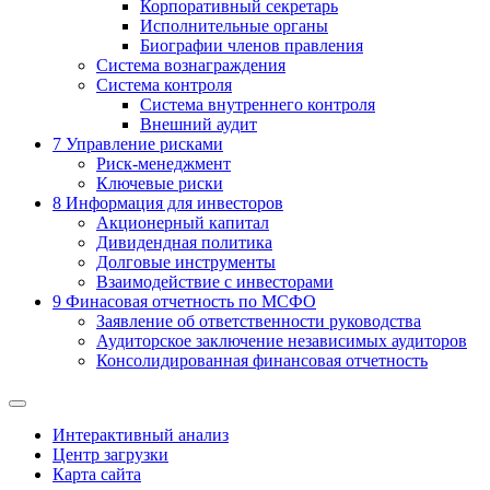
Корпоративный секретарь
Исполнительные органы
Биографии членов правления
Система вознаграждения
Система контроля
Система внутреннего контроля
Внешний аудит
7
Управление рисками
Риск-менеджмент
Ключевые риски
8
Информация для инвесторов
Акционерный капитал
Дивидендная политика
Долговые инструменты
Взаимодействие с инвеcторами
9
Финасовая отчетность по МСФО
Заявление об ответственности руководства
Аудиторское заключение независимых аудиторов
Консолидированная финансовая отчетность
Интерактивный анализ
Центр загрузки
Карта сайта