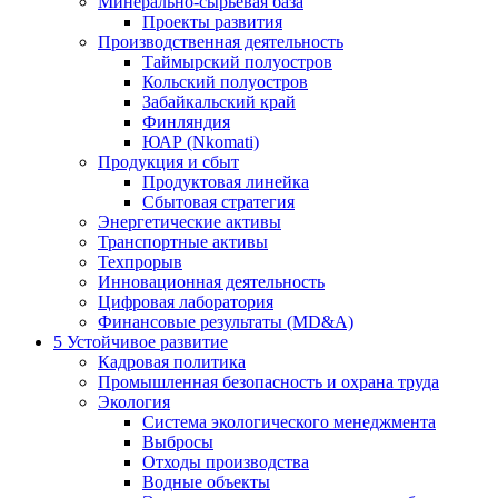
Минерально-сырьевая база
Проекты развития
Производственная деятельность
Таймырский полуостров
Кольский полуостров
Забайкальский край
Финляндия
ЮАР (Nkomati)
Продукция и сбыт
Продуктовая линейка
Сбытовая стратегия
Энергетические активы
Транспортные активы
Техпрорыв
Инновационная деятельность
Цифровая лаборатория
Финансовые результаты (MD&A)
5
Устойчивое развитие
Кадровая политика
Промышленная безопасность и охрана труда
Экология
Система экологического менеджмента
Выбросы
Отходы производства
Водные объекты