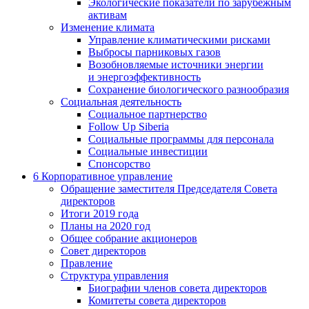
Экологические показатели по зарубежным
активам
Изменение климата
Управление климатическими рисками
Выбросы парниковых газов
Возобновляемые источники энергии
и энергоэффективность
Сохранение биологического разнообразия
Социальная деятельность
Социальное партнерство
Follow Up Siberia
Социальные программы для персонала
Социальные инвестиции
Спонсорство
6
Корпоративное управление
Обращение заместителя Председателя Совета
директоров
Итоги 2019 года
Планы на 2020 год
Общее собрание акционеров
Совет директоров
Правление
Структура управления
Биографии членов совета директоров
Комитеты совета директоров