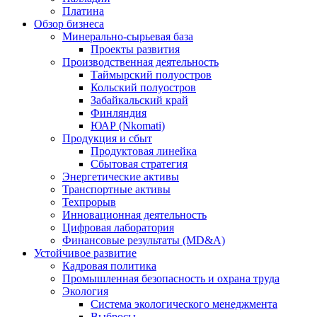
Платина
Обзор бизнеса
Минерально-сырьевая база
Проекты развития
Производственная деятельность
Таймырский полуостров
Кольский полуостров
Забайкальский край
Финляндия
ЮАР (Nkomati)
Продукция и сбыт
Продуктовая линейка
Сбытовая стратегия
Энергетические активы
Транспортные активы
Техпрорыв
Инновационная деятельность
Цифровая лаборатория
Финансовые результаты (MD&A)
Устойчивое развитие
Кадровая политика
Промышленная безопасность и охрана труда
Экология
Система экологического менеджмента
Выбросы