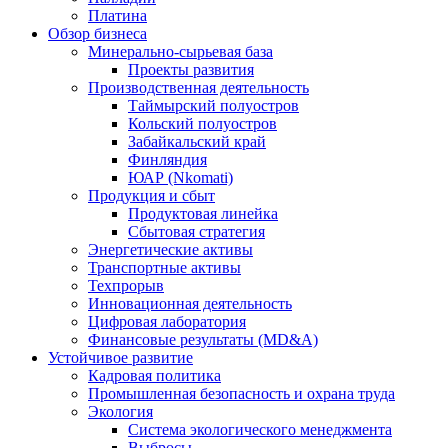
Платина
Обзор бизнеса
Минерально-сырьевая база
Проекты развития
Производственная деятельность
Таймырский полуостров
Кольский полуостров
Забайкальский край
Финляндия
ЮАР (Nkomati)
Продукция и сбыт
Продуктовая линейка
Сбытовая стратегия
Энергетические активы
Транспортные активы
Техпрорыв
Инновационная деятельность
Цифровая лаборатория
Финансовые результаты (MD&A)
Устойчивое развитие
Кадровая политика
Промышленная безопасность и охрана труда
Экология
Система экологического менеджмента
Выбросы