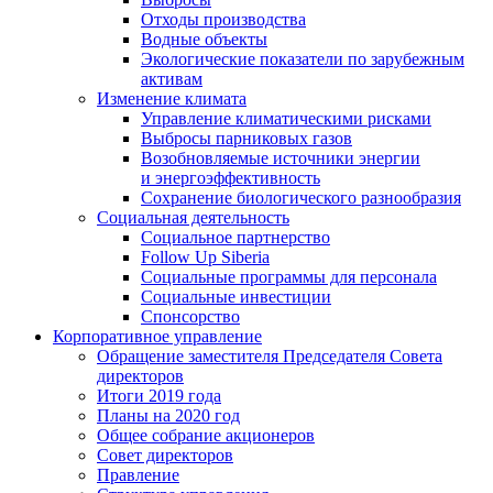
Отходы производства
Водные объекты
Экологические показатели по зарубежным
активам
Изменение климата
Управление климатическими рисками
Выбросы парниковых газов
Возобновляемые источники энергии
и энергоэффективность
Сохранение биологического разнообразия
Социальная деятельность
Социальное партнерство
Follow Up Siberia
Социальные программы для персонала
Социальные инвестиции
Спонсорство
Корпоративное управление
Обращение заместителя Председателя Совета
директоров
Итоги 2019 года
Планы на 2020 год
Общее собрание акционеров
Совет директоров
Правление