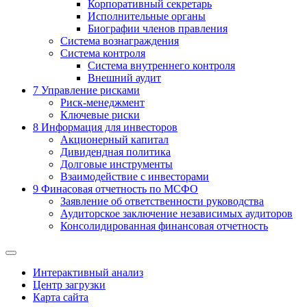
Корпоративный секретарь
Исполнительные органы
Биографии членов правления
Система вознаграждения
Система контроля
Система внутреннего контроля
Внешний аудит
7
Управление рисками
Риск-менеджмент
Ключевые риски
8
Информация для инвесторов
Акционерный капитал
Дивидендная политика
Долговые инструменты
Взаимодействие с инвеcторами
9
Финасовая отчетность по МСФО
Заявление об ответственности руководства
Аудиторское заключение независимых аудиторов
Консолидированная финансовая отчетность
Интерактивный анализ
Центр загрузки
Карта сайта