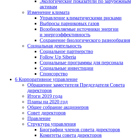
Экологические показатели по зарубежным
активам
Изменение климата
Управление климатическими рисками
Выбросы парниковых газов
Возобновляемые источники энергии
и энергоэффективность
Сохранение биологического разнообразия
Социальная деятельность
Социальное партнерство
Follow Up Siberia
Социальные программы для персонала
Социальные инвестиции
Спонсорство
6
Корпоративное управление
Обращение заместителя Председателя Совета
директоров
Итоги 2019 года
Планы на 2020 год
Общее собрание акционеров
Совет директоров
Правление
Структура управления
Биографии членов совета директоров
Комитеты совета директоров