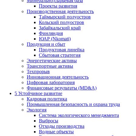
Минерально-сырьевая база
Проекты развития
Производственная деятельность
Таймырский полуостров
Кольский полуостров
Забайкальский край
Финляндия
ЮАР (Nkomati)
Продукция и сбыт
Продуктовая линейка
Сбытовая стратегия
Энергетические активы
Транспортные активы
Техпрорыв
Инновационная деятельность
Цифровая лаборатория
Финансовые результаты (MD&A)
5
Устойчивое развитие
Кадровая политика
Промышленная безопасность и охрана труда
Экология
Система экологического менеджмента
Выбросы
Отходы производства
Водные объекты