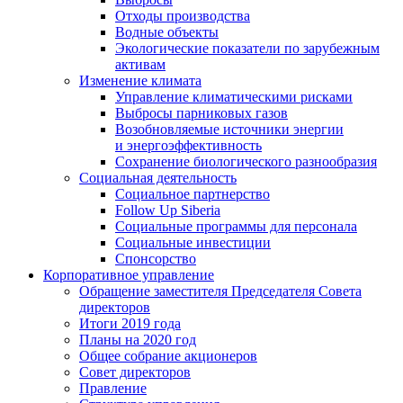
Отходы производства
Водные объекты
Экологические показатели по зарубежным
активам
Изменение климата
Управление климатическими рисками
Выбросы парниковых газов
Возобновляемые источники энергии
и энергоэффективность
Сохранение биологического разнообразия
Социальная деятельность
Социальное партнерство
Follow Up Siberia
Социальные программы для персонала
Социальные инвестиции
Спонсорство
Корпоративное управление
Обращение заместителя Председателя Совета
директоров
Итоги 2019 года
Планы на 2020 год
Общее собрание акционеров
Совет директоров
Правление