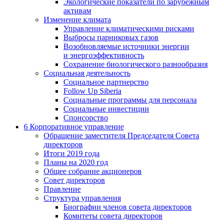
Экологические показатели по зарубежным
активам
Изменение климата
Управление климатическими рисками
Выбросы парниковых газов
Возобновляемые источники энергии
и энергоэффективность
Сохранение биологического разнообразия
Социальная деятельность
Социальное партнерство
Follow Up Siberia
Социальные программы для персонала
Социальные инвестиции
Спонсорство
6
Корпоративное управление
Обращение заместителя Председателя Совета
директоров
Итоги 2019 года
Планы на 2020 год
Общее собрание акционеров
Совет директоров
Правление
Структура управления
Биографии членов совета директоров
Комитеты совета директоров