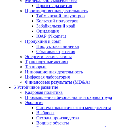
Минерально-сырьевая база
Проекты развития
Производственная деятельность
Таймырский полуостров
Кольский полуостров
Забайкальский край
Финляндия
ЮАР (Nkomati)
Продукция и сбыт
Продуктовая линейка
Сбытовая стратегия
Энергетические активы
Транспортные активы
Техпрорыв
Инновационная деятельность
Цифровая лаборатория
Финансовые результаты (MD&A)
5
Устойчивое развитие
Кадровая политика
Промышленная безопасность и охрана труда
Экология
Система экологического менеджмента
Выбросы
Отходы производства
Водные объекты