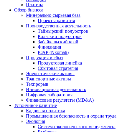
Платина
Обзор бизнеса
Минерально-сырьевая база
Проекты развития
Производственная деятельность
Таймырский полуостров
Кольский полуостров
Забайкальский край
Финляндия
ЮАР (Nkomati)
Продукция и сбыт
Продуктовая линейка
Сбытовая стратегия
Энергетические активы
Транспортные активы
Техпрорыв
Инновационная деятельность
Цифровая лаборатория
Финансовые результаты (MD&A)
Устойчивое развитие
Кадровая политика
Промышленная безопасность и охрана труда
Экология
Система экологического менеджмента
Выбросы