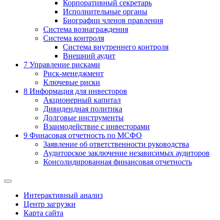
Корпоративный секретарь
Исполнительные органы
Биографии членов правления
Система вознаграждения
Система контроля
Система внутреннего контроля
Внешний аудит
7
Управление рисками
Риск-менеджмент
Ключевые риски
8
Информация для инвесторов
Акционерный капитал
Дивидендная политика
Долговые инструменты
Взаимодействие с инвеcторами
9
Финасовая отчетность по МСФО
Заявление об ответственности руководства
Аудиторское заключение независимых аудиторов
Консолидированная финансовая отчетность
Интерактивный анализ
Центр загрузки
Карта сайта