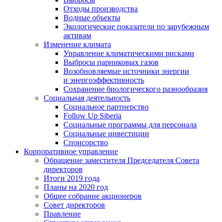
Отходы производства
Водные объекты
Экологические показатели по зарубежным
активам
Изменение климата
Управление климатическими рисками
Выбросы парниковых газов
Возобновляемые источники энергии
и энергоэффективность
Сохранение биологического разнообразия
Социальная деятельность
Социальное партнерство
Follow Up Siberia
Социальные программы для персонала
Социальные инвестиции
Спонсорство
Корпоративное управление
Обращение заместителя Председателя Совета
директоров
Итоги 2019 года
Планы на 2020 год
Общее собрание акционеров
Совет директоров
Правление