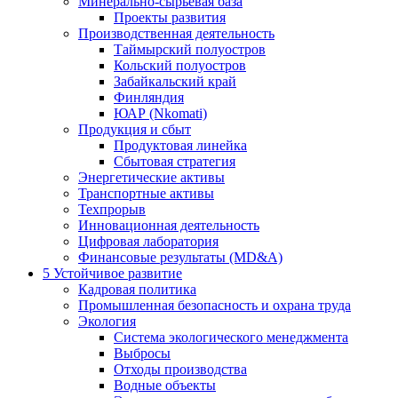
Минерально-сырьевая база
Проекты развития
Производственная деятельность
Таймырский полуостров
Кольский полуостров
Забайкальский край
Финляндия
ЮАР (Nkomati)
Продукция и сбыт
Продуктовая линейка
Сбытовая стратегия
Энергетические активы
Транспортные активы
Техпрорыв
Инновационная деятельность
Цифровая лаборатория
Финансовые результаты (MD&A)
5
Устойчивое развитие
Кадровая политика
Промышленная безопасность и охрана труда
Экология
Система экологического менеджмента
Выбросы
Отходы производства
Водные объекты