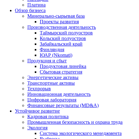
Платина
Обзор бизнеса
Минерально-сырьевая база
Проекты развития
Производственная деятельность
Таймырский полуостров
Кольский полуостров
Забайкальский край
Финляндия
ЮАР (Nkomati)
Продукция и сбыт
Продуктовая линейка
Сбытовая стратегия
Энергетические активы
Транспортные активы
Техпрорыв
Инновационная деятельность
Цифровая лаборатория
Финансовые результаты (MD&A)
Устойчивое развитие
Кадровая политика
Промышленная безопасность и охрана труда
Экология
Система экологического менеджмента
Выбросы