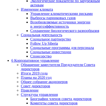
Экологические показатели по зарубежным
активам
Изменение климата
Управление климатическими рисками
Выбросы парниковых газов
Возобновляемые источники энергии
и энергоэффективность
Сохранение биологического разнообразия
Социальная деятельность
Социальное партнерство
Follow Up Siberia
Социальные программы для персонала
Социальные инвестиции
Спонсорство
6
Корпоративное управление
Обращение заместителя Председателя Совета
директоров
Итоги 2019 года
Планы на 2020 год
Общее собрание акционеров
Совет директоров
Правление
Структура управления
Биографии членов совета директоров
Комитеты совета директоров