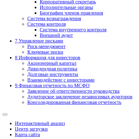
Корпоративный секретарь
Исполнительные органы
Биографии членов правления
Система вознаграждения
Система контроля
Система внутреннего контроля
Внешний аудит
7
Управление рисками
Риск-менеджмент
Ключевые риски
8
Информация для инвесторов
Акционерный капитал
Дивидендная политика
Долговые инструменты
Взаимодействие с инвеcторами
9
Финасовая отчетность по МСФО
Заявление об ответственности руководства
Аудиторское заключение независимых аудиторов
Консолидированная финансовая отчетность
Интерактивный анализ
Центр загрузки
Карта сайта