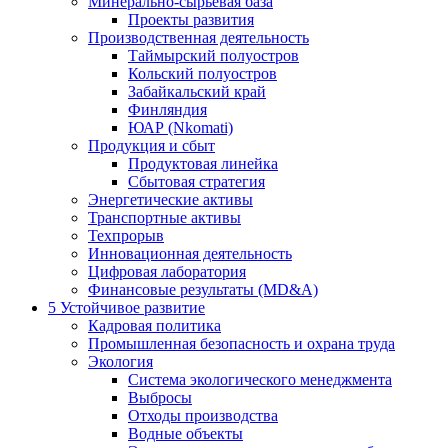
Минерально-сырьевая база
Проекты развития
Производственная деятельность
Таймырский полуостров
Кольский полуостров
Забайкальский край
Финляндия
ЮАР (Nkomati)
Продукция и сбыт
Продуктовая линейка
Сбытовая стратегия
Энергетические активы
Транспортные активы
Техпрорыв
Инновационная деятельность
Цифровая лаборатория
Финансовые результаты (MD&A)
5
Устойчивое развитие
Кадровая политика
Промышленная безопасность и охрана труда
Экология
Система экологического менеджмента
Выбросы
Отходы производства
Водные объекты