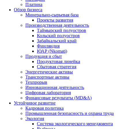
Платина
Обзор бизнеса
Минерально-сырьевая база
Проекты развития
Производственная деятельность
Таймырский полуостров
Кольский полуостров
Забайкальский край
Финляндия
ЮАР (Nkomati)
Продукция и сбыт
Продуктовая линейка
Сбытовая стратегия
Энергетические активы
Транспортные активы
Техпрорыв
Инновационная деятельность
Цифровая лаборатория
Финансовые результаты (MD&A)
Устойчивое развитие
Кадровая политика
Промышленная безопасность и охрана труда
Экология
Система экологического менеджмента
Выбросы