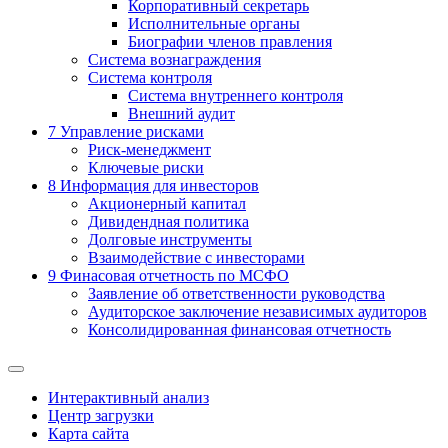
Корпоративный секретарь
Исполнительные органы
Биографии членов правления
Система вознаграждения
Система контроля
Система внутреннего контроля
Внешний аудит
7
Управление рисками
Риск-менеджмент
Ключевые риски
8
Информация для инвесторов
Акционерный капитал
Дивидендная политика
Долговые инструменты
Взаимодействие с инвеcторами
9
Финасовая отчетность по МСФО
Заявление об ответственности руководства
Аудиторское заключение независимых аудиторов
Консолидированная финансовая отчетность
Интерактивный анализ
Центр загрузки
Карта сайта