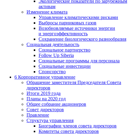
Экологические показатели по зарубежным
активам
Изменение климата
Управление климатическими рисками
Выбросы парниковых газов
Возобновляемые источники энергии
и энергоэффективность
Сохранение биологического разнообразия
Социальная деятельность
Социальное партнерство
Follow Up Siberia
Социальные программы для персонала
Социальные инвестиции
Спонсорство
6
Корпоративное управление
Обращение заместителя Председателя Совета
директоров
Итоги 2019 года
Планы на 2020 год
Общее собрание акционеров
Совет директоров
Правление
Структура управления
Биографии членов совета директоров
Комитеты совета директоров