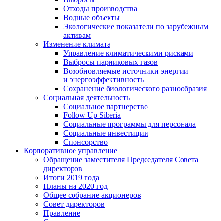
Отходы производства
Водные объекты
Экологические показатели по зарубежным
активам
Изменение климата
Управление климатическими рисками
Выбросы парниковых газов
Возобновляемые источники энергии
и энергоэффективность
Сохранение биологического разнообразия
Социальная деятельность
Социальное партнерство
Follow Up Siberia
Социальные программы для персонала
Социальные инвестиции
Спонсорство
Корпоративное управление
Обращение заместителя Председателя Совета
директоров
Итоги 2019 года
Планы на 2020 год
Общее собрание акционеров
Совет директоров
Правление