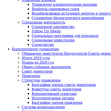
Управление климатическими рисками
Выбросы парниковых газов
Возобновляемые источники энергии и энерго
Сохранение биологического разнообразия
Социальная деятельность
Социальное партнерство
Follow Up Siberia
Социальные программы для персонала
Социальные инвестиции
Спонсорство
Корпоративное управление
Обращение заместителя Председателя Совета дирек
Итоги 2019 года
Планы на 2020 год
Общее собрание акционеров
Совет директоров
Правление
Структура управления
Биографии членов совета директоров
Комитеты совета директоров
Корпоративный секретарь
Исполнительные органы
Биографии членов правления
Система вознаграждения