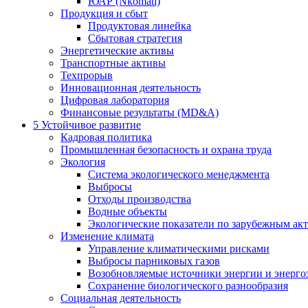
ЮАР (Nkomati)
Продукция и сбыт
Продуктовая линейка
Сбытовая стратегия
Энергетические активы
Транспортные активы
Техпрорыв
Инновационная деятельность
Цифровая лаборатория
Финансовые результаты (MD&A)
5
Устойчивое развитие
Кадровая политика
Промышленная безопасность и охрана труда
Экология
Система экологического менеджмента
Выбросы
Отходы производства
Водные объекты
Экологические показатели по зарубежным ак
Изменение климата
Управление климатическими рисками
Выбросы парниковых газов
Возобновляемые источники энергии и энерго
Сохранение биологического разнообразия
Социальная деятельность