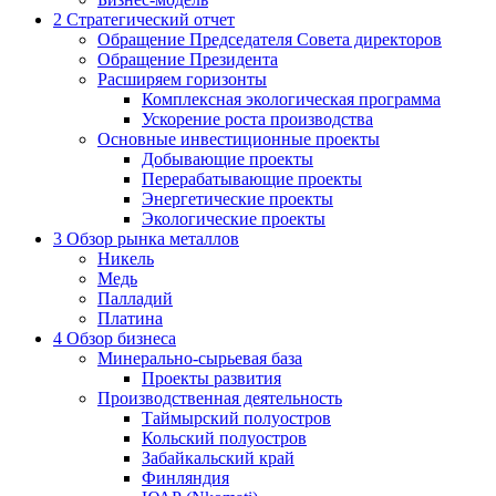
2
Стратегический отчет
Обращение Председателя Совета директоров
Обращение Президента
Расширяем горизонты
Комплексная экологическая программа
Ускорение роста производства
Основные инвестиционные проекты
Добывающие проекты
Перерабатывающие проекты
Энергетические проекты
Экологические проекты
3
Обзор рынка металлов
Никель
Медь
Палладий
Платина
4
Обзор бизнеса
Минерально-сырьевая база
Проекты развития
Производственная деятельность
Таймырский полуостров
Кольский полуостров
Забайкальский край
Финляндия