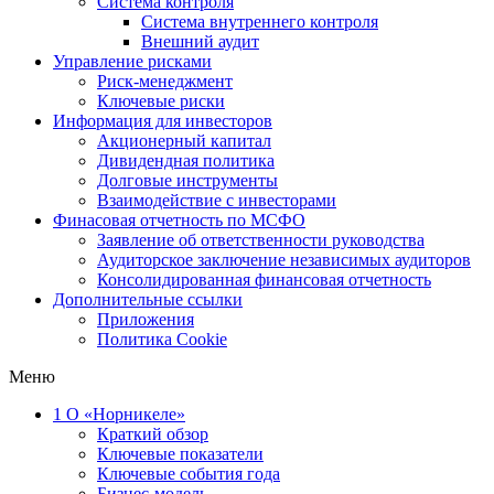
Система контроля
Система внутреннего контроля
Внешний аудит
Управление рисками
Риск-менеджмент
Ключевые риски
Информация для инвесторов
Акционерный капитал
Дивидендная политика
Долговые инструменты
Взаимодействие с инвеcторами
Финасовая отчетность по МСФО
Заявление об ответственности руководства
Аудиторское заключение независимых аудиторов
Консолидированная финансовая отчетность
Дополнительные ссылки
Приложения
Политика Cookie
Меню
1
О «Норникеле»
Краткий обзор
Ключевые показатели
Ключевые события года
Бизнес-модель