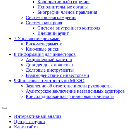
Корпоративный секретарь
Исполнительные органы
Биографии членов правления
Система вознаграждения
Система контроля
Система внутреннего контроля
Внешний аудит
7
Управление рисками
Риск-менеджмент
Ключевые риски
8
Информация для инвесторов
Акционерный капитал
Дивидендная политика
Долговые инструменты
Взаимодействие с инвеcторами
9
Финасовая отчетность по МСФО
Заявление об ответственности руководства
Аудиторское заключение независимых аудиторов
Консолидированная финансовая отчетность
Интерактивный анализ
Центр загрузки
Карта сайта