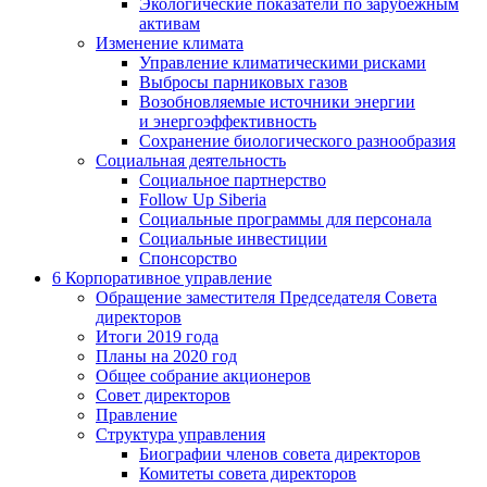
Экологические показатели по зарубежным
активам
Изменение климата
Управление климатическими рисками
Выбросы парниковых газов
Возобновляемые источники энергии
и энергоэффективность
Сохранение биологического разнообразия
Социальная деятельность
Социальное партнерство
Follow Up Siberia
Социальные программы для персонала
Социальные инвестиции
Спонсорство
6
Корпоративное управление
Обращение заместителя Председателя Совета
директоров
Итоги 2019 года
Планы на 2020 год
Общее собрание акционеров
Совет директоров
Правление
Структура управления
Биографии членов совета директоров
Комитеты совета директоров