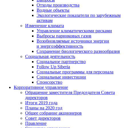
Отходы производства
Водные объекты
Экологические показатели по зарубежным
активам
Изменение климата
Управление климатическими рисками
Выбросы парниковых газов
Возобновляемые источники энергии
и энергоэффективность
Сохранение биологического разнообразия
Социальная деятельность
Социальное партнерство
Follow Up Siberia
Социальные программы для персонала
Социальные инвестиции
Спонсорство
Корпоративное управление
Обращение заместителя Председателя Совета
директоров
Итоги 2019 года
Планы на 2020 год
Общее собрание акционеров
Совет директоров
Правление