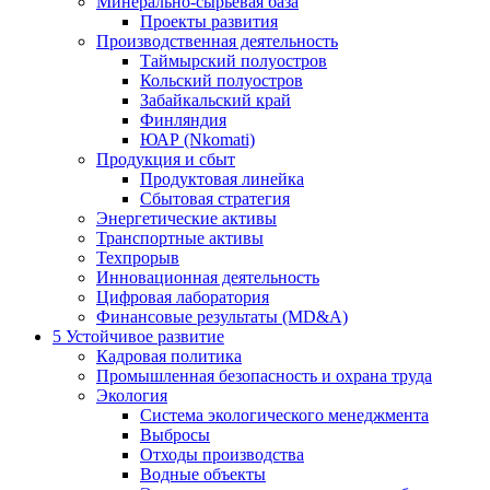
Минерально-сырьевая база
Проекты развития
Производственная деятельность
Таймырский полуостров
Кольский полуостров
Забайкальский край
Финляндия
ЮАР (Nkomati)
Продукция и сбыт
Продуктовая линейка
Сбытовая стратегия
Энергетические активы
Транспортные активы
Техпрорыв
Инновационная деятельность
Цифровая лаборатория
Финансовые результаты (MD&A)
5
Устойчивое развитие
Кадровая политика
Промышленная безопасность и охрана труда
Экология
Система экологического менеджмента
Выбросы
Отходы производства
Водные объекты