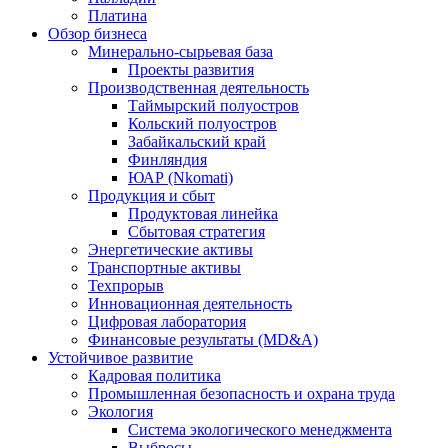
Платина
Обзор бизнеса
Минерально-сырьевая база
Проекты развития
Производственная деятельность
Таймырский полуостров
Кольский полуостров
Забайкальский край
Финляндия
ЮАР (Nkomati)
Продукция и сбыт
Продуктовая линейка
Сбытовая стратегия
Энергетические активы
Транспортные активы
Техпрорыв
Инновационная деятельность
Цифровая лаборатория
Финансовые результаты (MD&A)
Устойчивое развитие
Кадровая политика
Промышленная безопасность и охрана труда
Экология
Система экологического менеджмента
Выбросы