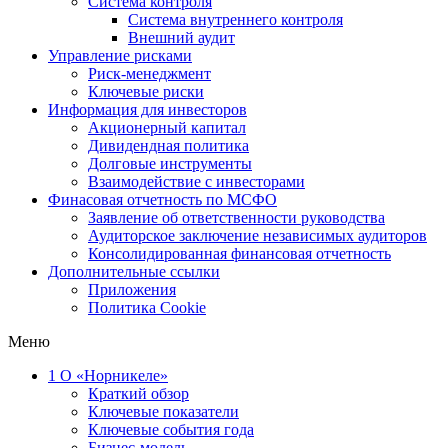
Система контроля
Система внутреннего контроля
Внешний аудит
Управление рисками
Риск-менеджмент
Ключевые риски
Информация для инвесторов
Акционерный капитал
Дивидендная политика
Долговые инструменты
Взаимодействие с инвеcторами
Финасовая отчетность по МСФО
Заявление об ответственности руководства
Аудиторское заключение независимых аудиторов
Консолидированная финансовая отчетность
Дополнительные ссылки
Приложения
Политика Cookie
Меню
1
О «Норникеле»
Краткий обзор
Ключевые показатели
Ключевые события года
Бизнес-модель