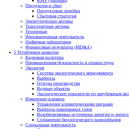
ЮАР (Nkomati)
Продукция и сбыт
Продуктовая линейка
Сбытовая стратегия
Энергетические активы
Транспортные активы
Техпрорыв
Инновационная деятельность
Цифровая лаборатория
Финансовые результаты (MD&A)
5
Устойчивое развитие
Кадровая политика
Промышленная безопасность и охрана труда
Экология
Система экологического менеджмента
Выбросы
Отходы производства
Водные объекты
Экологические показатели по зарубежным ак
Изменение климата
Управление климатическими рисками
Выбросы парниковых газов
Возобновляемые источники энергии и энерго
Сохранение биологического разнообразия
Социальная деятельность