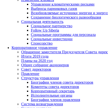
Управление климатическими рисками
Выбросы парниковых газов
Возобновляемые источники энергии и энерго
Сохранение биологического разнообразия
Социальная деятельность
Социальное партнерство
Follow Up Siberia
Социальные программы для персонала
Социальные инвестиции
Спонсорство
Корпоративное управление
Обращение заместителя Председателя Совета дирек
Итоги 2019 года
Планы на 2020 год
Общее собрание акционеров
Совет директоров
Правление
Структура управления
Биографии членов совета директоров
Комитеты совета директоров
Корпоративный секретарь
Исполнительные органы
Биографии членов правления
Система вознаграждения