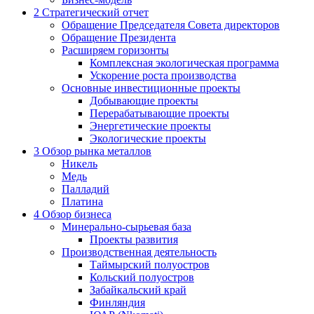
2
Стратегический отчет
Обращение Председателя Совета директоров
Обращение Президента
Расширяем горизонты
Комплексная экологическая программа
Ускорение роста производства
Основные инвестиционные проекты
Добывающие проекты
Перерабатывающие проекты
Энергетические проекты
Экологические проекты
3
Обзор рынка металлов
Никель
Медь
Палладий
Платина
4
Обзор бизнеса
Минерально-сырьевая база
Проекты развития
Производственная деятельность
Таймырский полуостров
Кольский полуостров
Забайкальский край
Финляндия