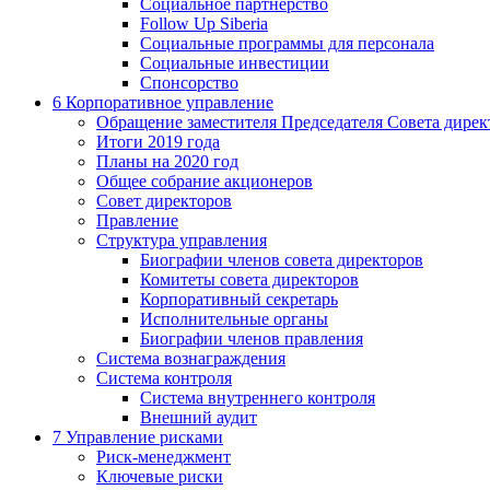
Социальное партнерство
Follow Up Siberia
Социальные программы для персонала
Социальные инвестиции
Спонсорство
6
Корпоративное управление
Обращение заместителя Председателя Совета дирек
Итоги 2019 года
Планы на 2020 год
Общее собрание акционеров
Совет директоров
Правление
Структура управления
Биографии членов совета директоров
Комитеты совета директоров
Корпоративный секретарь
Исполнительные органы
Биографии членов правления
Система вознаграждения
Система контроля
Система внутреннего контроля
Внешний аудит
7
Управление рисками
Риск-менеджмент
Ключевые риски