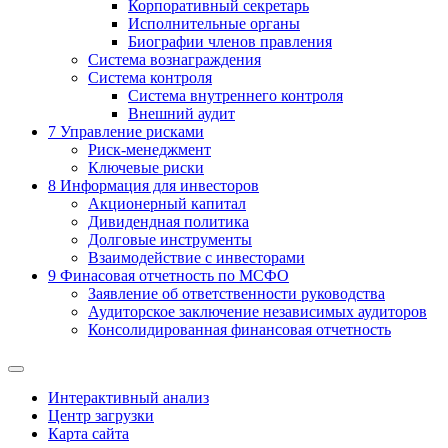
Корпоративный секретарь
Исполнительные органы
Биографии членов правления
Система вознаграждения
Система контроля
Система внутреннего контроля
Внешний аудит
7
Управление рисками
Риск-менеджмент
Ключевые риски
8
Информация для инвесторов
Акционерный капитал
Дивидендная политика
Долговые инструменты
Взаимодействие с инвеcторами
9
Финасовая отчетность по МСФО
Заявление об ответственности руководства
Аудиторское заключение независимых аудиторов
Консолидированная финансовая отчетность
Интерактивный анализ
Центр загрузки
Карта сайта