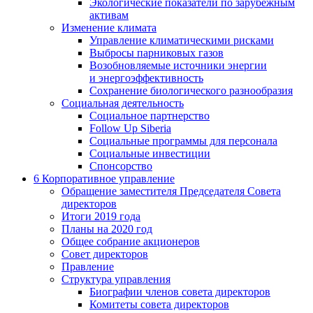
Экологические показатели по зарубежным
активам
Изменение климата
Управление климатическими рисками
Выбросы парниковых газов
Возобновляемые источники энергии
и энергоэффективность
Сохранение биологического разнообразия
Социальная деятельность
Социальное партнерство
Follow Up Siberia
Социальные программы для персонала
Социальные инвестиции
Спонсорство
6
Корпоративное управление
Обращение заместителя Председателя Совета
директоров
Итоги 2019 года
Планы на 2020 год
Общее собрание акционеров
Совет директоров
Правление
Структура управления
Биографии членов совета директоров
Комитеты совета директоров