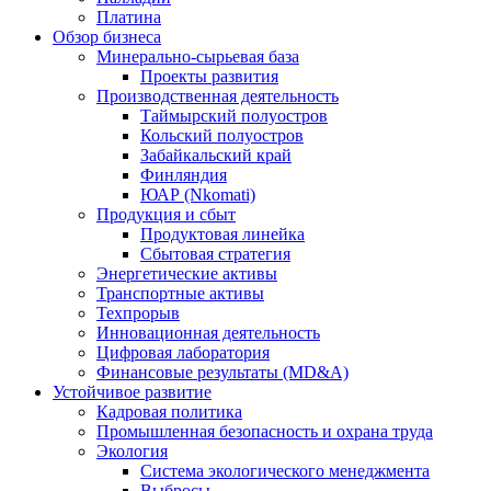
Платина
Обзор бизнеса
Минерально-сырьевая база
Проекты развития
Производственная деятельность
Таймырский полуостров
Кольский полуостров
Забайкальский край
Финляндия
ЮАР (Nkomati)
Продукция и сбыт
Продуктовая линейка
Сбытовая стратегия
Энергетические активы
Транспортные активы
Техпрорыв
Инновационная деятельность
Цифровая лаборатория
Финансовые результаты (MD&A)
Устойчивое развитие
Кадровая политика
Промышленная безопасность и охрана труда
Экология
Система экологического менеджмента
Выбросы