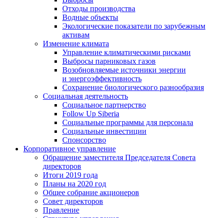
Отходы производства
Водные объекты
Экологические показатели по зарубежным
активам
Изменение климата
Управление климатическими рисками
Выбросы парниковых газов
Возобновляемые источники энергии
и энергоэффективность
Сохранение биологического разнообразия
Социальная деятельность
Социальное партнерство
Follow Up Siberia
Социальные программы для персонала
Социальные инвестиции
Спонсорство
Корпоративное управление
Обращение заместителя Председателя Совета
директоров
Итоги 2019 года
Планы на 2020 год
Общее собрание акционеров
Совет директоров
Правление