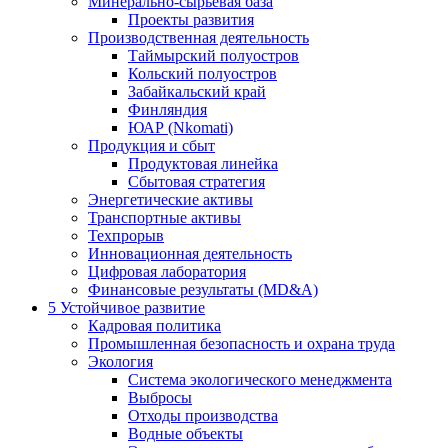
Минерально-сырьевая база
Проекты развития
Производственная деятельность
Таймырский полуостров
Кольский полуостров
Забайкальский край
Финляндия
ЮАР (Nkomati)
Продукция и сбыт
Продуктовая линейка
Сбытовая стратегия
Энергетические активы
Транспортные активы
Техпрорыв
Инновационная деятельность
Цифровая лаборатория
Финансовые результаты (MD&A)
5
Устойчивое развитие
Кадровая политика
Промышленная безопасность и охрана труда
Экология
Система экологического менеджмента
Выбросы
Отходы производства
Водные объекты