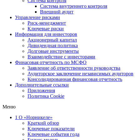
Система контроля
Система внутреннего контроля
Внешний аудит
Управление рисками
Риск-менеджмент
Ключевые риски
Информация для инвесторов
Акционерный капитал
Дивидендная политика
Долговые инструменты
Взаимодействие с инвеcторами
Финасовая отчетность по МСФО
Заявление об ответственности руководства
Аудиторское заключение независимых аудиторов
Консолидированная финансовая отчетность
Дополнительные ссылки
Приложения
Политика Cookie
Меню
1
О «Норникеле»
Краткий обзор
Ключевые показатели
Ключевые события года
Бизнес-модель