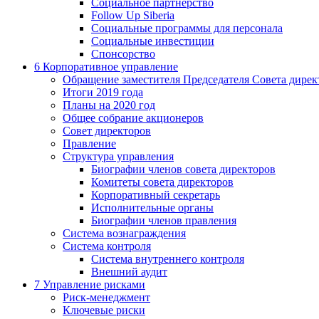
Социальное партнерство
Follow Up Siberia
Социальные программы для персонала
Социальные инвестиции
Спонсорство
6
Корпоративное управление
Обращение заместителя Председателя Совета дирек
Итоги 2019 года
Планы на 2020 год
Общее собрание акционеров
Совет директоров
Правление
Структура управления
Биографии членов совета директоров
Комитеты совета директоров
Корпоративный секретарь
Исполнительные органы
Биографии членов правления
Система вознаграждения
Система контроля
Система внутреннего контроля
Внешний аудит
7
Управление рисками
Риск-менеджмент
Ключевые риски