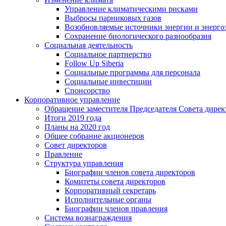
Управление климатическими рисками
Выбросы парниковых газов
Возобновляемые источники энергии и энерго
Сохранение биологического разнообразия
Социальная деятельность
Социальное партнерство
Follow Up Siberia
Социальные программы для персонала
Социальные инвестиции
Спонсорство
Корпоративное управление
Обращение заместителя Председателя Совета дирек
Итоги 2019 года
Планы на 2020 год
Общее собрание акционеров
Совет директоров
Правление
Структура управления
Биографии членов совета директоров
Комитеты совета директоров
Корпоративный секретарь
Исполнительные органы
Биографии членов правления
Система вознаграждения