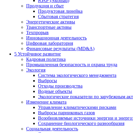
ЮАР (Nkomati)
Продукция и сбыт
Продуктовая линейка
Сбытовая стратегия
Энергетические активы
Транспортные активы
Техпрорыв
Инновационная деятельность
Цифровая лаборатория
Финансовые результаты (MD&A)
5
Устойчивое развитие
Кадровая политика
Промышленная безопасность и охрана труда
Экология
Система экологического менеджмента
Выбросы
Отходы производства
Водные объекты
Экологические показатели по зарубежным ак
Изменение климата
Управление климатическими рисками
Выбросы парниковых газов
Возобновляемые источники энергии и энерго
Сохранение биологического разнообразия
Социальная деятельность