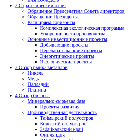
2
Стратегический отчет
Обращение Председателя Совета директоров
Обращение Президента
Расширяем горизонты
Комплексная экологическая программа
Ускорение роста производства
Основные инвестиционные проекты
Добывающие проекты
Перерабатывающие проекты
Энергетические проекты
Экологические проекты
3
Обзор рынка металлов
Никель
Медь
Палладий
Платина
4
Обзор бизнеса
Минерально-сырьевая база
Проекты развития
Производственная деятельность
Таймырский полуостров
Кольский полуостров
Забайкальский край
Финляндия