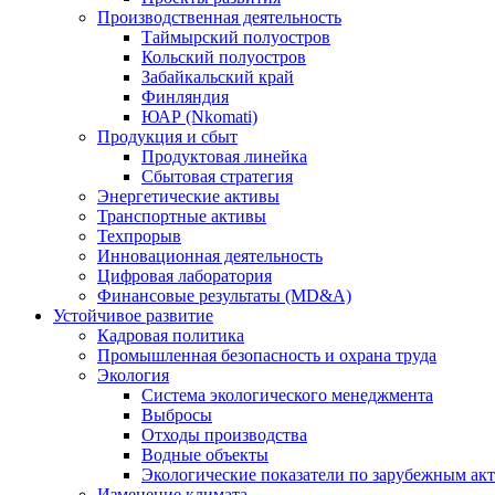
Производственная деятельность
Таймырский полуостров
Кольский полуостров
Забайкальский край
Финляндия
ЮАР (Nkomati)
Продукция и сбыт
Продуктовая линейка
Сбытовая стратегия
Энергетические активы
Транспортные активы
Техпрорыв
Инновационная деятельность
Цифровая лаборатория
Финансовые результаты (MD&A)
Устойчивое развитие
Кадровая политика
Промышленная безопасность и охрана труда
Экология
Система экологического менеджмента
Выбросы
Отходы производства
Водные объекты
Экологические показатели по зарубежным ак
Изменение климата