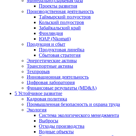
Минерально-сырьевая база
Проекты развития
Производственная деятельность
Таймырский полуостров
Кольский полуостров
Забайкальский край
Финляндия
ЮАР (Nkomati)
Продукция и сбыт
Продуктовая линейка
Сбытовая стратегия
Энергетические активы
Транспортные активы
Техпрорыв
Инновационная деятельность
Цифровая лаборатория
Финансовые результаты (MD&A)
5
Устойчивое развитие
Кадровая политика
Промышленная безопасность и охрана труда
Экология
Система экологического менеджмента
Выбросы
Отходы производства
Водные объекты