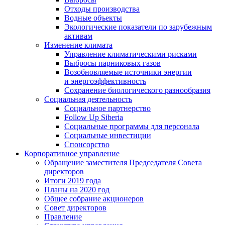
Отходы производства
Водные объекты
Экологические показатели по зарубежным
активам
Изменение климата
Управление климатическими рисками
Выбросы парниковых газов
Возобновляемые источники энергии
и энергоэффективность
Сохранение биологического разнообразия
Социальная деятельность
Социальное партнерство
Follow Up Siberia
Социальные программы для персонала
Социальные инвестиции
Спонсорство
Корпоративное управление
Обращение заместителя Председателя Совета
директоров
Итоги 2019 года
Планы на 2020 год
Общее собрание акционеров
Совет директоров
Правление