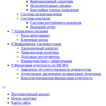
Корпоративный секретарь
Исполнительные органы
Биографии членов правления
Система вознаграждения
Система контроля
Система внутреннего контроля
Внешний аудит
7
Управление рисками
Риск-менеджмент
Ключевые риски
8
Информация для инвесторов
Акционерный капитал
Дивидендная политика
Долговые инструменты
Взаимодействие с инвеcторами
9
Финасовая отчетность по МСФО
Заявление об ответственности руководства
Аудиторское заключение независимых аудиторов
Консолидированная финансовая отчетность
Интерактивный анализ
Центр загрузки
Карта сайта