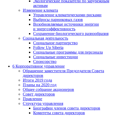
Экологические показатели по зарубежным
активам
Изменение климата
Управление климатическими рисками
Выбросы парниковых газов
Возобновляемые источники энергии
и энергоэффективность
Сохранение биологического разнообразия
Социальная деятельность
Социальное партнерство
Follow Up Siberia
Социальные программы для персонала
Социальные инвестиции
Спонсорство
6
Корпоративное управление
Обращение заместителя Председателя Совета
директоров
Итоги 2019 года
Планы на 2020 год
Общее собрание акционеров
Совет директоров
Правление
Структура управления
Биографии членов совета директоров
Комитеты совета директоров