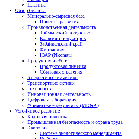
Платина
Обзор бизнеса
Минерально-сырьевая база
Проекты развития
Производственная деятельность
Таймырский полуостров
Кольский полуостров
Забайкальский край
Финляндия
ЮАР (Nkomati)
Продукция и сбыт
Продуктовая линейка
Сбытовая стратегия
Энергетические активы
Транспортные активы
Техпрорыв
Инновационная деятельность
Цифровая лаборатория
Финансовые результаты (MD&A)
Устойчивое развитие
Кадровая политика
Промышленная безопасность и охрана труда
Экология
Система экологического менеджмента
Выбросы