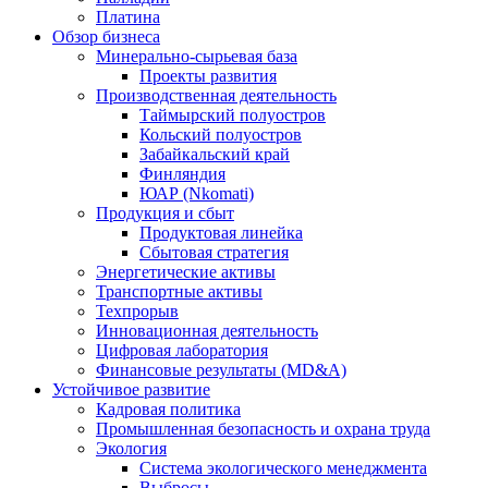
Платина
Обзор бизнеса
Минерально-сырьевая база
Проекты развития
Производственная деятельность
Таймырский полуостров
Кольский полуостров
Забайкальский край
Финляндия
ЮАР (Nkomati)
Продукция и сбыт
Продуктовая линейка
Сбытовая стратегия
Энергетические активы
Транспортные активы
Техпрорыв
Инновационная деятельность
Цифровая лаборатория
Финансовые результаты (MD&A)
Устойчивое развитие
Кадровая политика
Промышленная безопасность и охрана труда
Экология
Система экологического менеджмента
Выбросы