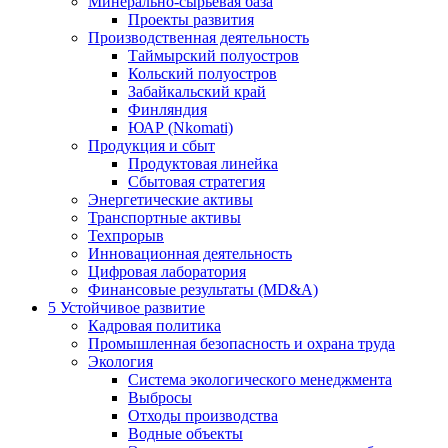
Минерально-сырьевая база
Проекты развития
Производственная деятельность
Таймырский полуостров
Кольский полуостров
Забайкальский край
Финляндия
ЮАР (Nkomati)
Продукция и сбыт
Продуктовая линейка
Сбытовая стратегия
Энергетические активы
Транспортные активы
Техпрорыв
Инновационная деятельность
Цифровая лаборатория
Финансовые результаты (MD&A)
5
Устойчивое развитие
Кадровая политика
Промышленная безопасность и охрана труда
Экология
Система экологического менеджмента
Выбросы
Отходы производства
Водные объекты