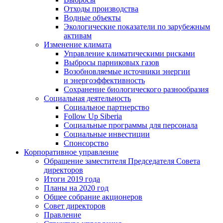
Отходы производства
Водные объекты
Экологические показатели по зарубежным
активам
Изменение климата
Управление климатическими рисками
Выбросы парниковых газов
Возобновляемые источники энергии
и энергоэффективность
Сохранение биологического разнообразия
Социальная деятельность
Социальное партнерство
Follow Up Siberia
Социальные программы для персонала
Социальные инвестиции
Спонсорство
Корпоративное управление
Обращение заместителя Председателя Совета
директоров
Итоги 2019 года
Планы на 2020 год
Общее собрание акционеров
Совет директоров
Правление