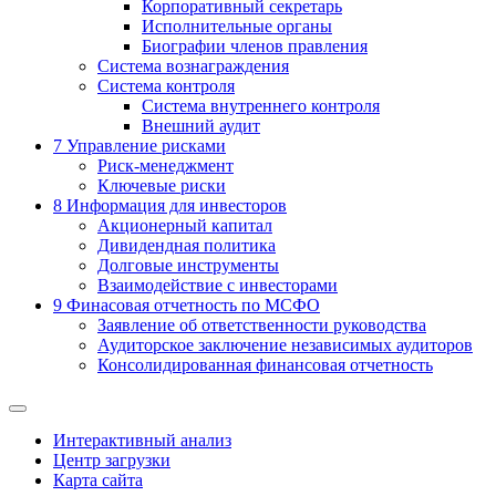
Корпоративный секретарь
Исполнительные органы
Биографии членов правления
Система вознаграждения
Система контроля
Система внутреннего контроля
Внешний аудит
7
Управление рисками
Риск-менеджмент
Ключевые риски
8
Информация для инвесторов
Акционерный капитал
Дивидендная политика
Долговые инструменты
Взаимодействие с инвеcторами
9
Финасовая отчетность по МСФО
Заявление об ответственности руководства
Аудиторское заключение независимых аудиторов
Консолидированная финансовая отчетность
Интерактивный анализ
Центр загрузки
Карта сайта