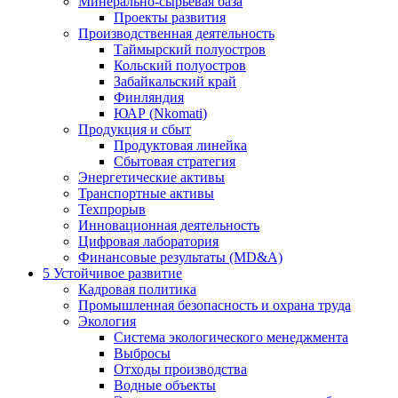
Минерально-сырьевая база
Проекты развития
Производственная деятельность
Таймырский полуостров
Кольский полуостров
Забайкальский край
Финляндия
ЮАР (Nkomati)
Продукция и сбыт
Продуктовая линейка
Сбытовая стратегия
Энергетические активы
Транспортные активы
Техпрорыв
Инновационная деятельность
Цифровая лаборатория
Финансовые результаты (MD&A)
5
Устойчивое развитие
Кадровая политика
Промышленная безопасность и охрана труда
Экология
Система экологического менеджмента
Выбросы
Отходы производства
Водные объекты