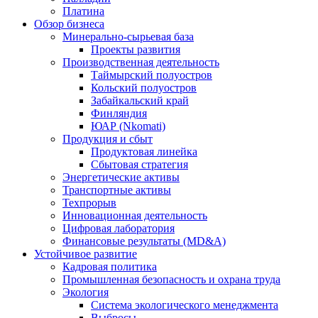
Платина
Обзор бизнеса
Минерально-сырьевая база
Проекты развития
Производственная деятельность
Таймырский полуостров
Кольский полуостров
Забайкальский край
Финляндия
ЮАР (Nkomati)
Продукция и сбыт
Продуктовая линейка
Сбытовая стратегия
Энергетические активы
Транспортные активы
Техпрорыв
Инновационная деятельность
Цифровая лаборатория
Финансовые результаты (MD&A)
Устойчивое развитие
Кадровая политика
Промышленная безопасность и охрана труда
Экология
Система экологического менеджмента
Выбросы