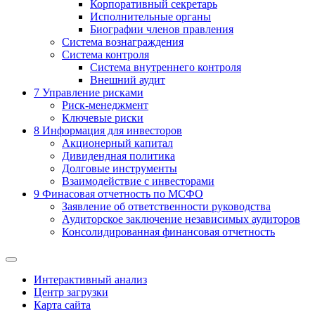
Корпоративный секретарь
Исполнительные органы
Биографии членов правления
Система вознаграждения
Система контроля
Система внутреннего контроля
Внешний аудит
7
Управление рисками
Риск-менеджмент
Ключевые риски
8
Информация для инвесторов
Акционерный капитал
Дивидендная политика
Долговые инструменты
Взаимодействие с инвеcторами
9
Финасовая отчетность по МСФО
Заявление об ответственности руководства
Аудиторское заключение независимых аудиторов
Консолидированная финансовая отчетность
Интерактивный анализ
Центр загрузки
Карта сайта