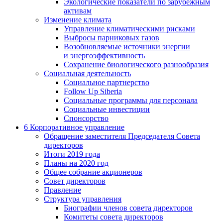
Экологические показатели по зарубежным
активам
Изменение климата
Управление климатическими рисками
Выбросы парниковых газов
Возобновляемые источники энергии
и энергоэффективность
Сохранение биологического разнообразия
Социальная деятельность
Социальное партнерство
Follow Up Siberia
Социальные программы для персонала
Социальные инвестиции
Спонсорство
6
Корпоративное управление
Обращение заместителя Председателя Совета
директоров
Итоги 2019 года
Планы на 2020 год
Общее собрание акционеров
Совет директоров
Правление
Структура управления
Биографии членов совета директоров
Комитеты совета директоров