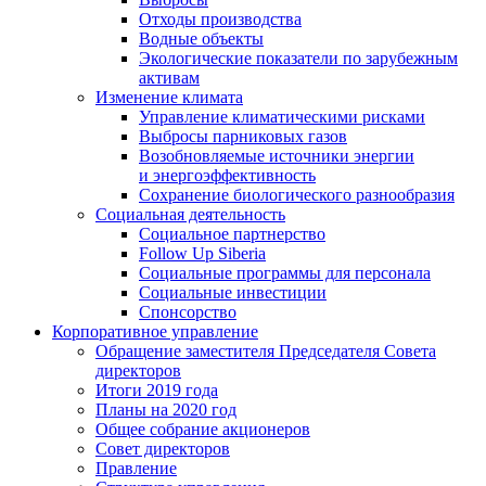
Отходы производства
Водные объекты
Экологические показатели по зарубежным
активам
Изменение климата
Управление климатическими рисками
Выбросы парниковых газов
Возобновляемые источники энергии
и энергоэффективность
Сохранение биологического разнообразия
Социальная деятельность
Социальное партнерство
Follow Up Siberia
Социальные программы для персонала
Социальные инвестиции
Спонсорство
Корпоративное управление
Обращение заместителя Председателя Совета
директоров
Итоги 2019 года
Планы на 2020 год
Общее собрание акционеров
Совет директоров
Правление