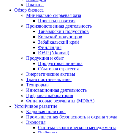
Платина
Обзор бизнеса
Минерально-сырьевая база
Проекты развития
Производственная деятельность
Таймырский полуостров
Кольский полуостров
Забайкальский край
Финляндия
ЮАР (Nkomati)
Продукция и сбыт
Продуктовая линейка
Сбытовая стратегия
Энергетические активы
Транспортные активы
Техпрорыв
Инновационная деятельность
Цифровая лаборатория
Финансовые результаты (MD&A)
Устойчивое развитие
Кадровая политика
Промышленная безопасность и охрана труда
Экология
Система экологического менеджмента
Выбросы