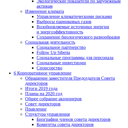
Экологические показатели по зарубежным
активам
Изменение климата
Управление климатическими рисками
Выбросы парниковых газов
Возобновляемые источники энергии
и энергоэффективность
Сохранение биологического разнообразия
Социальная деятельность
Социальное партнерство
Follow Up Siberia
Социальные программы для персонала
Социальные инвестиции
Спонсорство
6
Корпоративное управление
Обращение заместителя Председателя Совета
директоров
Итоги 2019 года
Планы на 2020 год
Общее собрание акционеров
Совет директоров
Правление
Структура управления
Биографии членов совета директоров
Комитеты совета директоров