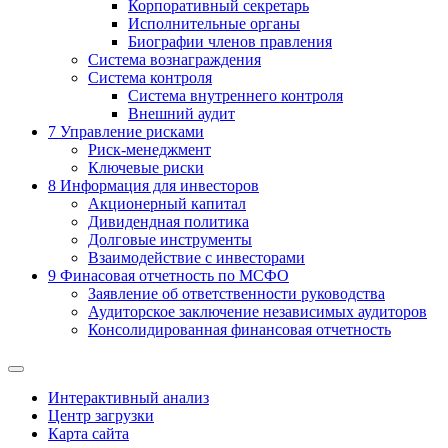
Корпоративный секретарь
Исполнительные органы
Биографии членов правления
Система вознаграждения
Система контроля
Система внутреннего контроля
Внешний аудит
7
Управление рисками
Риск-менеджмент
Ключевые риски
8
Информация для инвесторов
Акционерный капитал
Дивидендная политика
Долговые инструменты
Взаимодействие с инвеcторами
9
Финасовая отчетность по МСФО
Заявление об ответственности руководства
Аудиторское заключение независимых аудиторов
Консолидированная финансовая отчетность
Интерактивный анализ
Центр загрузки
Карта сайта