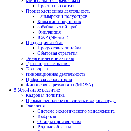
Минерально-сырьевая база
Проекты развития
Производственная деятельность
Таймырский полуостров
Кольский полуостров
Забайкальский край
Финляндия
ЮАР (Nkomati)
Продукция и сбыт
Продуктовая линейка
Сбытовая стратегия
Энергетические активы
Транспортные активы
Техпрорыв
Инновационная деятельность
Цифровая лаборатория
Финансовые результаты (MD&A)
5
Устойчивое развитие
Кадровая политика
Промышленная безопасность и охрана труда
Экология
Система экологического менеджмента
Выбросы
Отходы производства
Водные объекты