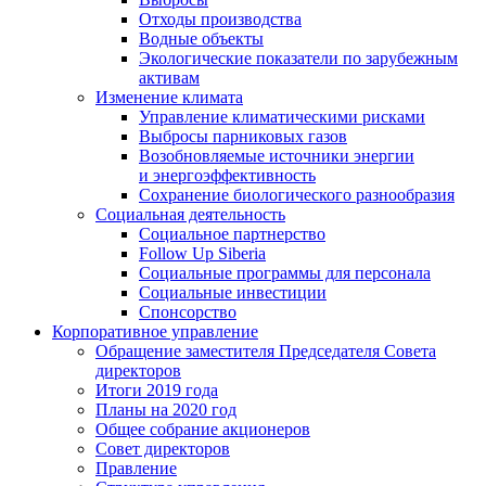
Отходы производства
Водные объекты
Экологические показатели по зарубежным
активам
Изменение климата
Управление климатическими рисками
Выбросы парниковых газов
Возобновляемые источники энергии
и энергоэффективность
Сохранение биологического разнообразия
Социальная деятельность
Социальное партнерство
Follow Up Siberia
Социальные программы для персонала
Социальные инвестиции
Спонсорство
Корпоративное управление
Обращение заместителя Председателя Совета
директоров
Итоги 2019 года
Планы на 2020 год
Общее собрание акционеров
Совет директоров
Правление