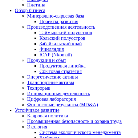
Платина
Обзор бизнеса
Минерально-сырьевая база
Проекты развития
Производственная деятельность
Таймырский полуостров
Кольский полуостров
Забайкальский край
Финляндия
ЮАР (Nkomati)
Продукция и сбыт
Продуктовая линейка
Сбытовая стратегия
Энергетические активы
Транспортные активы
Техпрорыв
Инновационная деятельность
Цифровая лаборатория
Финансовые результаты (MD&A)
Устойчивое развитие
Кадровая политика
Промышленная безопасность и охрана труда
Экология
Система экологического менеджмента
Выбросы