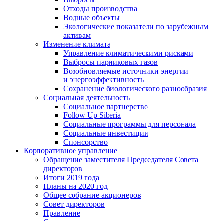
Отходы производства
Водные объекты
Экологические показатели по зарубежным
активам
Изменение климата
Управление климатическими рисками
Выбросы парниковых газов
Возобновляемые источники энергии
и энергоэффективность
Сохранение биологического разнообразия
Социальная деятельность
Социальное партнерство
Follow Up Siberia
Социальные программы для персонала
Социальные инвестиции
Спонсорство
Корпоративное управление
Обращение заместителя Председателя Совета
директоров
Итоги 2019 года
Планы на 2020 год
Общее собрание акционеров
Совет директоров
Правление