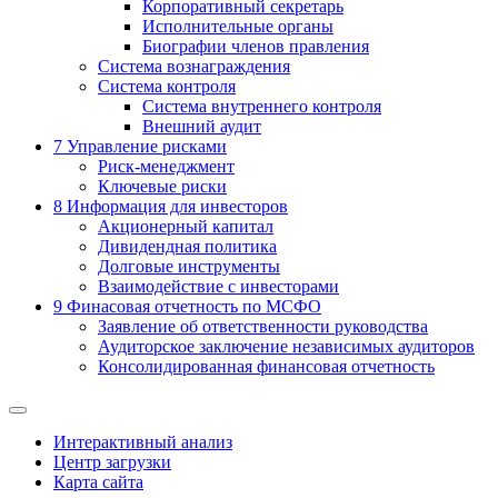
Корпоративный секретарь
Исполнительные органы
Биографии членов правления
Система вознаграждения
Система контроля
Система внутреннего контроля
Внешний аудит
7
Управление рисками
Риск-менеджмент
Ключевые риски
8
Информация для инвесторов
Акционерный капитал
Дивидендная политика
Долговые инструменты
Взаимодействие с инвеcторами
9
Финасовая отчетность по МСФО
Заявление об ответственности руководства
Аудиторское заключение независимых аудиторов
Консолидированная финансовая отчетность
Интерактивный анализ
Центр загрузки
Карта сайта