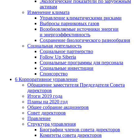
Экологические показатели по зарубежным
активам
Изменение климата
Управление климатическими рисками
Выбросы парниковых газов
Возобновляемые источники энергии
и энергоэффективность
Сохранение биологического разнообразия
Социальная деятельность
Социальное партнерство
Follow Up Siberia
Социальные программы для персонала
Социальные инвестиции
Спонсорство
6
Корпоративное управление
Обращение заместителя Председателя Совета
директоров
Итоги 2019 года
Планы на 2020 год
Общее собрание акционеров
Совет директоров
Правление
Структура управления
Биографии членов совета директоров
Комитеты совета директоров