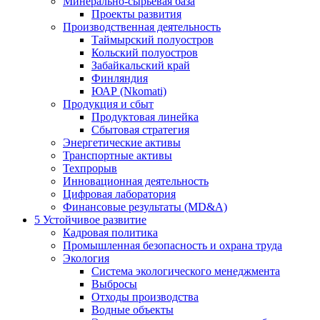
Минерально-сырьевая база
Проекты развития
Производственная деятельность
Таймырский полуостров
Кольский полуостров
Забайкальский край
Финляндия
ЮАР (Nkomati)
Продукция и сбыт
Продуктовая линейка
Сбытовая стратегия
Энергетические активы
Транспортные активы
Техпрорыв
Инновационная деятельность
Цифровая лаборатория
Финансовые результаты (MD&A)
5
Устойчивое развитие
Кадровая политика
Промышленная безопасность и охрана труда
Экология
Система экологического менеджмента
Выбросы
Отходы производства
Водные объекты