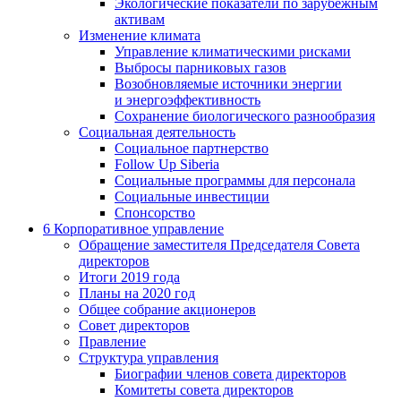
Экологические показатели по зарубежным
активам
Изменение климата
Управление климатическими рисками
Выбросы парниковых газов
Возобновляемые источники энергии
и энергоэффективность
Сохранение биологического разнообразия
Социальная деятельность
Социальное партнерство
Follow Up Siberia
Социальные программы для персонала
Социальные инвестиции
Спонсорство
6
Корпоративное управление
Обращение заместителя Председателя Совета
директоров
Итоги 2019 года
Планы на 2020 год
Общее собрание акционеров
Совет директоров
Правление
Структура управления
Биографии членов совета директоров
Комитеты совета директоров