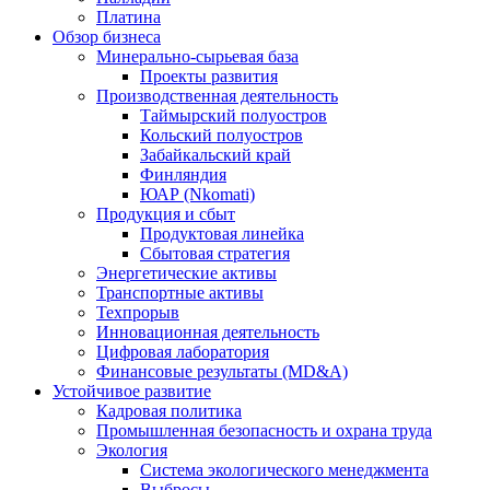
Платина
Обзор бизнеса
Минерально-сырьевая база
Проекты развития
Производственная деятельность
Таймырский полуостров
Кольский полуостров
Забайкальский край
Финляндия
ЮАР (Nkomati)
Продукция и сбыт
Продуктовая линейка
Сбытовая стратегия
Энергетические активы
Транспортные активы
Техпрорыв
Инновационная деятельность
Цифровая лаборатория
Финансовые результаты (MD&A)
Устойчивое развитие
Кадровая политика
Промышленная безопасность и охрана труда
Экология
Система экологического менеджмента
Выбросы