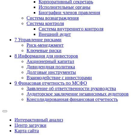
Корпоративный секретарь
Исполнительные органы
Биографии членов правления
Система вознаграждения
Система контроля
Система внутреннего контроля
Внешний аудит
7
Управление рисками
Риск-менеджмент
Ключевые риски
8
Информация для инвесторов
Акционерный капитал
Дивидендная политика
Долговые инструменты
Взаимодействие с инвеcторами
9
Финасовая отчетность по МСФО
Заявление об ответственности руководства
Аудиторское заключение независимых аудиторов
Консолидированная финансовая отчетность
Интерактивный анализ
Центр загрузки
Карта сайта