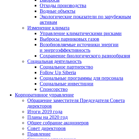
Отходы производства
Водные объекты
Экологические показатели по зарубежным
активам
Изменение климата
Управление климатическими рисками
Выбросы парниковых газов
Возобновляемые источники энергии
и энергоэффективность
Сохранение биологического разнообразия
Социальная деятельность
Социальное партнерство
Follow Up Siberia
Социальные программы для персонала
Социальные инвестиции
Спонсорство
Корпоративное управление
Обращение заместителя Председателя Совета
директоров
Итоги 2019 года
Планы на 2020 год
Общее собрание акционеров
Совет директоров
Правление