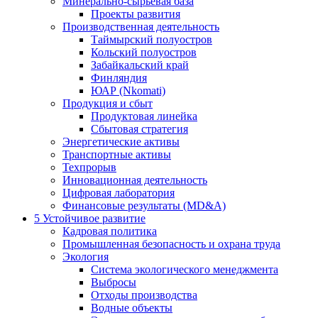
Минерально-сырьевая база
Проекты развития
Производственная деятельность
Таймырский полуостров
Кольский полуостров
Забайкальский край
Финляндия
ЮАР (Nkomati)
Продукция и сбыт
Продуктовая линейка
Сбытовая стратегия
Энергетические активы
Транспортные активы
Техпрорыв
Инновационная деятельность
Цифровая лаборатория
Финансовые результаты (MD&A)
5
Устойчивое развитие
Кадровая политика
Промышленная безопасность и охрана труда
Экология
Система экологического менеджмента
Выбросы
Отходы производства
Водные объекты