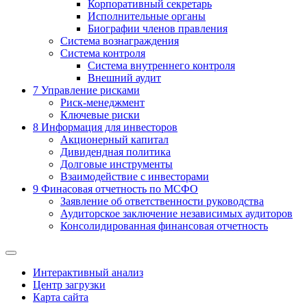
Корпоративный секретарь
Исполнительные органы
Биографии членов правления
Система вознаграждения
Система контроля
Система внутреннего контроля
Внешний аудит
7
Управление рисками
Риск-менеджмент
Ключевые риски
8
Информация для инвесторов
Акционерный капитал
Дивидендная политика
Долговые инструменты
Взаимодействие с инвеcторами
9
Финасовая отчетность по МСФО
Заявление об ответственности руководства
Аудиторское заключение независимых аудиторов
Консолидированная финансовая отчетность
Интерактивный анализ
Центр загрузки
Карта сайта