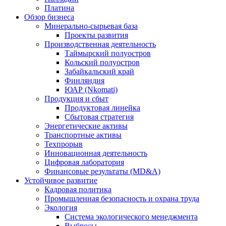
Платина
Обзор бизнеса
Минерально-сырьевая база
Проекты развития
Производственная деятельность
Таймырский полуостров
Кольский полуостров
Забайкальский край
Финляндия
ЮАР (Nkomati)
Продукция и сбыт
Продуктовая линейка
Сбытовая стратегия
Энергетические активы
Транспортные активы
Техпрорыв
Инновационная деятельность
Цифровая лаборатория
Финансовые результаты (MD&A)
Устойчивое развитие
Кадровая политика
Промышленная безопасность и охрана труда
Экология
Система экологического менеджмента
Выбросы