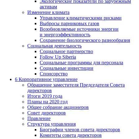
Экологические показатели по зарубежным
активам
Изменение климата
Управление климатическими рисками
Выбросы парниковых газов
Возобновляемые источники энергии
и энергоэффективность
Сохранение биологического разнообразия
Социальная деятельность
Социальное партнерство
Follow Up Siberia
Социальные программы для персонала
Социальные инвестиции
Спонсорство
6
Корпоративное управление
Обращение заместителя Председателя Совета
директоров
Итоги 2019 года
Планы на 2020 год
Общее собрание акционеров
Совет директоров
Правление
Структура управления
Биографии членов совета директоров
Комитеты совета директоров