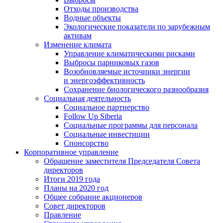
Отходы производства
Водные объекты
Экологические показатели по зарубежным
активам
Изменение климата
Управление климатическими рисками
Выбросы парниковых газов
Возобновляемые источники энергии
и энергоэффективность
Сохранение биологического разнообразия
Социальная деятельность
Социальное партнерство
Follow Up Siberia
Социальные программы для персонала
Социальные инвестиции
Спонсорство
Корпоративное управление
Обращение заместителя Председателя Совета
директоров
Итоги 2019 года
Планы на 2020 год
Общее собрание акционеров
Совет директоров
Правление