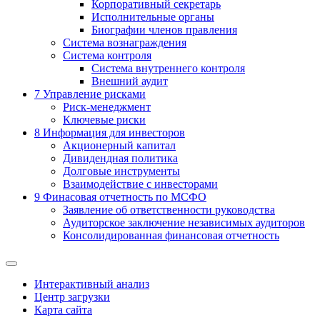
Корпоративный секретарь
Исполнительные органы
Биографии членов правления
Система вознаграждения
Система контроля
Система внутреннего контроля
Внешний аудит
7
Управление рисками
Риск-менеджмент
Ключевые риски
8
Информация для инвесторов
Акционерный капитал
Дивидендная политика
Долговые инструменты
Взаимодействие с инвеcторами
9
Финасовая отчетность по МСФО
Заявление об ответственности руководства
Аудиторское заключение независимых аудиторов
Консолидированная финансовая отчетность
Интерактивный анализ
Центр загрузки
Карта сайта