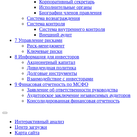
Корпоративный секретарь
Исполнительные органы
Биографии членов правления
Система вознаграждения
Система контроля
Система внутреннего контроля
Внешний аудит
7
Управление рисками
Риск-менеджмент
Ключевые риски
8
Информация для инвесторов
Акционерный капитал
Дивидендная политика
Долговые инструменты
Взаимодействие с инвеcторами
9
Финасовая отчетность по МСФО
Заявление об ответственности руководства
Аудиторское заключение независимых аудиторов
Консолидированная финансовая отчетность
Интерактивный анализ
Центр загрузки
Карта сайта