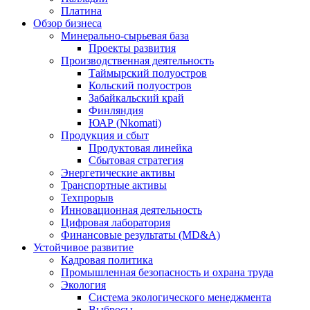
Платина
Обзор бизнеса
Минерально-сырьевая база
Проекты развития
Производственная деятельность
Таймырский полуостров
Кольский полуостров
Забайкальский край
Финляндия
ЮАР (Nkomati)
Продукция и сбыт
Продуктовая линейка
Сбытовая стратегия
Энергетические активы
Транспортные активы
Техпрорыв
Инновационная деятельность
Цифровая лаборатория
Финансовые результаты (MD&A)
Устойчивое развитие
Кадровая политика
Промышленная безопасность и охрана труда
Экология
Система экологического менеджмента
Выбросы