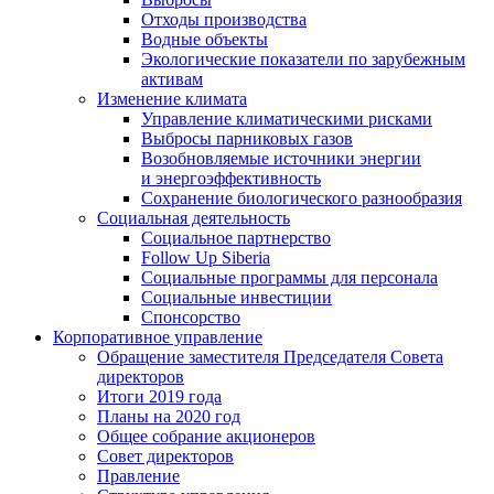
Отходы производства
Водные объекты
Экологические показатели по зарубежным
активам
Изменение климата
Управление климатическими рисками
Выбросы парниковых газов
Возобновляемые источники энергии
и энергоэффективность
Сохранение биологического разнообразия
Социальная деятельность
Социальное партнерство
Follow Up Siberia
Социальные программы для персонала
Социальные инвестиции
Спонсорство
Корпоративное управление
Обращение заместителя Председателя Совета
директоров
Итоги 2019 года
Планы на 2020 год
Общее собрание акционеров
Совет директоров
Правление