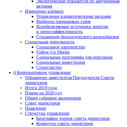
Экологические показатели по зарубежным
активам
Изменение климата
Управление климатическими рисками
Выбросы парниковых газов
Возобновляемые источники энергии
и энергоэффективность
Сохранение биологического разнообразия
Социальная деятельность
Социальное партнерство
Follow Up Siberia
Социальные программы для персонала
Социальные инвестиции
Спонсорство
6
Корпоративное управление
Обращение заместителя Председателя Совета
директоров
Итоги 2019 года
Планы на 2020 год
Общее собрание акционеров
Совет директоров
Правление
Структура управления
Биографии членов совета директоров
Комитеты совета директоров