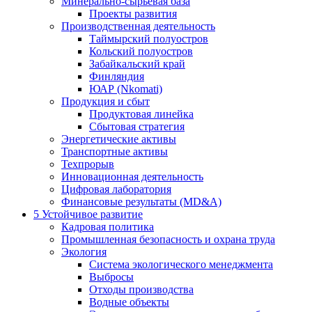
Минерально-сырьевая база
Проекты развития
Производственная деятельность
Таймырский полуостров
Кольский полуостров
Забайкальский край
Финляндия
ЮАР (Nkomati)
Продукция и сбыт
Продуктовая линейка
Сбытовая стратегия
Энергетические активы
Транспортные активы
Техпрорыв
Инновационная деятельность
Цифровая лаборатория
Финансовые результаты (MD&A)
5
Устойчивое развитие
Кадровая политика
Промышленная безопасность и охрана труда
Экология
Система экологического менеджмента
Выбросы
Отходы производства
Водные объекты