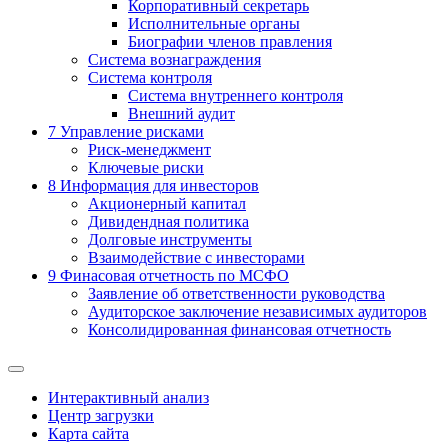
Корпоративный секретарь
Исполнительные органы
Биографии членов правления
Система вознаграждения
Система контроля
Система внутреннего контроля
Внешний аудит
7
Управление рисками
Риск-менеджмент
Ключевые риски
8
Информация для инвесторов
Акционерный капитал
Дивидендная политика
Долговые инструменты
Взаимодействие с инвеcторами
9
Финасовая отчетность по МСФО
Заявление об ответственности руководства
Аудиторское заключение независимых аудиторов
Консолидированная финансовая отчетность
Интерактивный анализ
Центр загрузки
Карта сайта