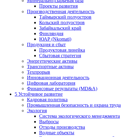
Минерально-сырьевая база
Проекты развития
Производственная деятельность
Таймырский полуостров
Кольский полуостров
Забайкальский край
Финляндия
ЮАР (Nkomati)
Продукция и сбыт
Продуктовая линейка
Сбытовая стратегия
Энергетические активы
Транспортные активы
Техпрорыв
Инновационная деятельность
Цифровая лаборатория
Финансовые результаты (MD&A)
5
Устойчивое развитие
Кадровая политика
Промышленная безопасность и охрана труда
Экология
Система экологического менеджмента
Выбросы
Отходы производства
Водные объекты