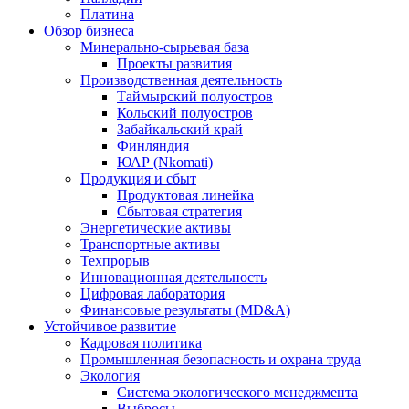
Платина
Обзор бизнеса
Минерально-сырьевая база
Проекты развития
Производственная деятельность
Таймырский полуостров
Кольский полуостров
Забайкальский край
Финляндия
ЮАР (Nkomati)
Продукция и сбыт
Продуктовая линейка
Сбытовая стратегия
Энергетические активы
Транспортные активы
Техпрорыв
Инновационная деятельность
Цифровая лаборатория
Финансовые результаты (MD&A)
Устойчивое развитие
Кадровая политика
Промышленная безопасность и охрана труда
Экология
Система экологического менеджмента
Выбросы