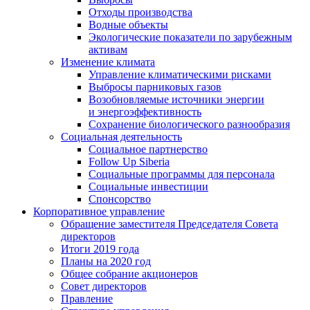
Отходы производства
Водные объекты
Экологические показатели по зарубежным
активам
Изменение климата
Управление климатическими рисками
Выбросы парниковых газов
Возобновляемые источники энергии
и энергоэффективность
Сохранение биологического разнообразия
Социальная деятельность
Социальное партнерство
Follow Up Siberia
Социальные программы для персонала
Социальные инвестиции
Спонсорство
Корпоративное управление
Обращение заместителя Председателя Совета
директоров
Итоги 2019 года
Планы на 2020 год
Общее собрание акционеров
Совет директоров
Правление