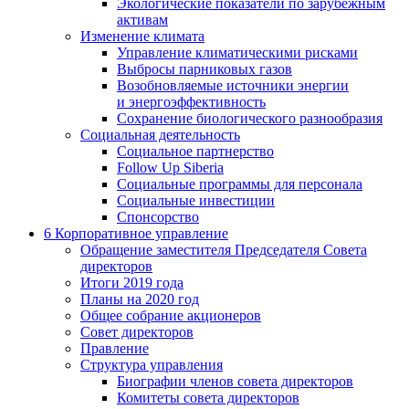
Экологические показатели по зарубежным
активам
Изменение климата
Управление климатическими рисками
Выбросы парниковых газов
Возобновляемые источники энергии
и энергоэффективность
Сохранение биологического разнообразия
Социальная деятельность
Социальное партнерство
Follow Up Siberia
Социальные программы для персонала
Социальные инвестиции
Спонсорство
6
Корпоративное управление
Обращение заместителя Председателя Совета
директоров
Итоги 2019 года
Планы на 2020 год
Общее собрание акционеров
Совет директоров
Правление
Структура управления
Биографии членов совета директоров
Комитеты совета директоров