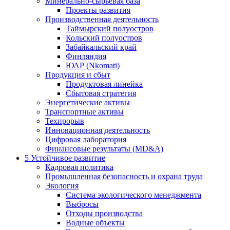
Минерально-сырьевая база
Проекты развития
Производственная деятельность
Таймырский полуостров
Кольский полуостров
Забайкальский край
Финляндия
ЮАР (Nkomati)
Продукция и сбыт
Продуктовая линейка
Сбытовая стратегия
Энергетические активы
Транспортные активы
Техпрорыв
Инновационная деятельность
Цифровая лаборатория
Финансовые результаты (MD&A)
5
Устойчивое развитие
Кадровая политика
Промышленная безопасность и охрана труда
Экология
Система экологического менеджмента
Выбросы
Отходы производства
Водные объекты