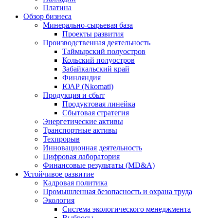
Платина
Обзор бизнеса
Минерально-сырьевая база
Проекты развития
Производственная деятельность
Таймырский полуостров
Кольский полуостров
Забайкальский край
Финляндия
ЮАР (Nkomati)
Продукция и сбыт
Продуктовая линейка
Сбытовая стратегия
Энергетические активы
Транспортные активы
Техпрорыв
Инновационная деятельность
Цифровая лаборатория
Финансовые результаты (MD&A)
Устойчивое развитие
Кадровая политика
Промышленная безопасность и охрана труда
Экология
Система экологического менеджмента
Выбросы