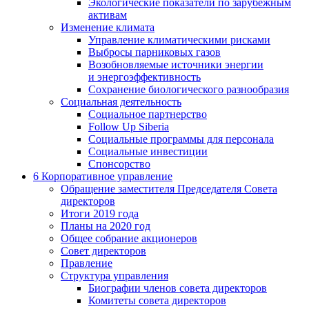
Экологические показатели по зарубежным
активам
Изменение климата
Управление климатическими рисками
Выбросы парниковых газов
Возобновляемые источники энергии
и энергоэффективность
Сохранение биологического разнообразия
Социальная деятельность
Социальное партнерство
Follow Up Siberia
Социальные программы для персонала
Социальные инвестиции
Спонсорство
6
Корпоративное управление
Обращение заместителя Председателя Совета
директоров
Итоги 2019 года
Планы на 2020 год
Общее собрание акционеров
Совет директоров
Правление
Структура управления
Биографии членов совета директоров
Комитеты совета директоров