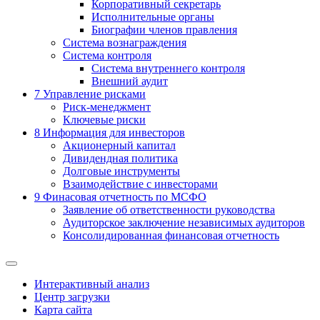
Корпоративный секретарь
Исполнительные органы
Биографии членов правления
Система вознаграждения
Система контроля
Система внутреннего контроля
Внешний аудит
7
Управление рисками
Риск-менеджмент
Ключевые риски
8
Информация для инвесторов
Акционерный капитал
Дивидендная политика
Долговые инструменты
Взаимодействие с инвеcторами
9
Финасовая отчетность по МСФО
Заявление об ответственности руководства
Аудиторское заключение независимых аудиторов
Консолидированная финансовая отчетность
Интерактивный анализ
Центр загрузки
Карта сайта