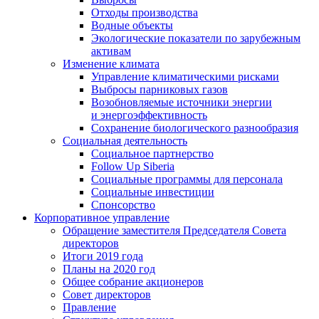
Отходы производства
Водные объекты
Экологические показатели по зарубежным
активам
Изменение климата
Управление климатическими рисками
Выбросы парниковых газов
Возобновляемые источники энергии
и энергоэффективность
Сохранение биологического разнообразия
Социальная деятельность
Социальное партнерство
Follow Up Siberia
Социальные программы для персонала
Социальные инвестиции
Спонсорство
Корпоративное управление
Обращение заместителя Председателя Совета
директоров
Итоги 2019 года
Планы на 2020 год
Общее собрание акционеров
Совет директоров
Правление