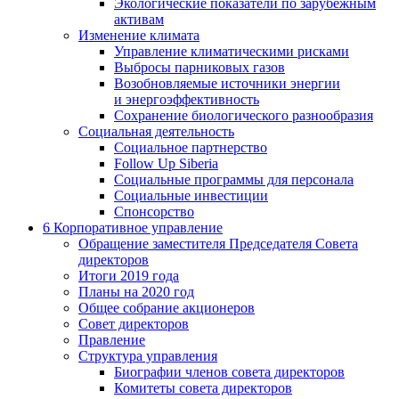
Экологические показатели по зарубежным
активам
Изменение климата
Управление климатическими рисками
Выбросы парниковых газов
Возобновляемые источники энергии
и энергоэффективность
Сохранение биологического разнообразия
Социальная деятельность
Социальное партнерство
Follow Up Siberia
Социальные программы для персонала
Социальные инвестиции
Спонсорство
6
Корпоративное управление
Обращение заместителя Председателя Совета
директоров
Итоги 2019 года
Планы на 2020 год
Общее собрание акционеров
Совет директоров
Правление
Структура управления
Биографии членов совета директоров
Комитеты совета директоров