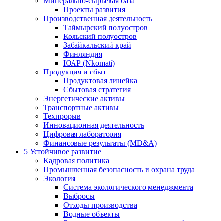
Минерально-сырьевая база
Проекты развития
Производственная деятельность
Таймырский полуостров
Кольский полуостров
Забайкальский край
Финляндия
ЮАР (Nkomati)
Продукция и сбыт
Продуктовая линейка
Сбытовая стратегия
Энергетические активы
Транспортные активы
Техпрорыв
Инновационная деятельность
Цифровая лаборатория
Финансовые результаты (MD&A)
5
Устойчивое развитие
Кадровая политика
Промышленная безопасность и охрана труда
Экология
Система экологического менеджмента
Выбросы
Отходы производства
Водные объекты