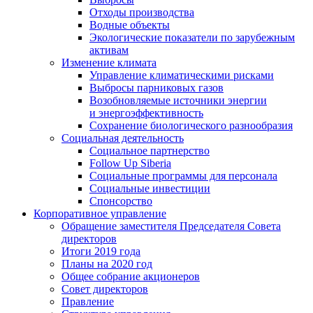
Отходы производства
Водные объекты
Экологические показатели по зарубежным
активам
Изменение климата
Управление климатическими рисками
Выбросы парниковых газов
Возобновляемые источники энергии
и энергоэффективность
Сохранение биологического разнообразия
Социальная деятельность
Социальное партнерство
Follow Up Siberia
Социальные программы для персонала
Социальные инвестиции
Спонсорство
Корпоративное управление
Обращение заместителя Председателя Совета
директоров
Итоги 2019 года
Планы на 2020 год
Общее собрание акционеров
Совет директоров
Правление