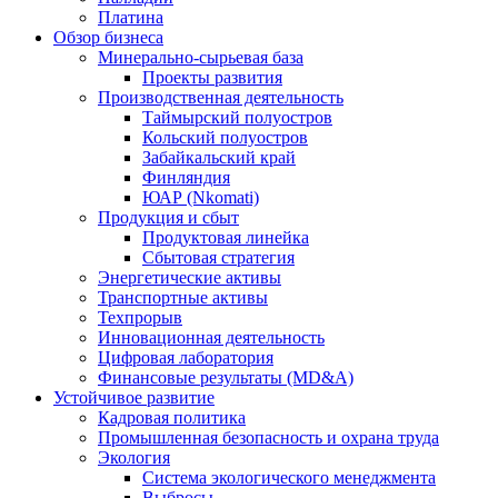
Платина
Обзор бизнеса
Минерально-сырьевая база
Проекты развития
Производственная деятельность
Таймырский полуостров
Кольский полуостров
Забайкальский край
Финляндия
ЮАР (Nkomati)
Продукция и сбыт
Продуктовая линейка
Сбытовая стратегия
Энергетические активы
Транспортные активы
Техпрорыв
Инновационная деятельность
Цифровая лаборатория
Финансовые результаты (MD&A)
Устойчивое развитие
Кадровая политика
Промышленная безопасность и охрана труда
Экология
Система экологического менеджмента
Выбросы