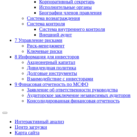
Корпоративный секретарь
Исполнительные органы
Биографии членов правления
Система вознаграждения
Система контроля
Система внутреннего контроля
Внешний аудит
7
Управление рисками
Риск-менеджмент
Ключевые риски
8
Информация для инвесторов
Акционерный капитал
Дивидендная политика
Долговые инструменты
Взаимодействие с инвеcторами
9
Финасовая отчетность по МСФО
Заявление об ответственности руководства
Аудиторское заключение независимых аудиторов
Консолидированная финансовая отчетность
Интерактивный анализ
Центр загрузки
Карта сайта