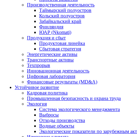
Производственная деятельность
Таймырский полуостров
Кольский полуостров
Забайкальский край
Финляндия
ЮАР (Nkomati)
Продукция и сбыт
Продуктовая линейка
Сбытовая стратегия
Энергетические активы
Транспортные активы
Техпрорыв
Инновационная деятельность
Цифровая лаборатория
Финансовые результаты (MD&A)
Устойчивое развитие
Кадровая политика
Промышленная безопасность и охрана труда
Экология
Система экологического менеджмента
Выбросы
Отходы производства
Водные объекты
Экологические показатели по зарубежным ак
Изменение климата