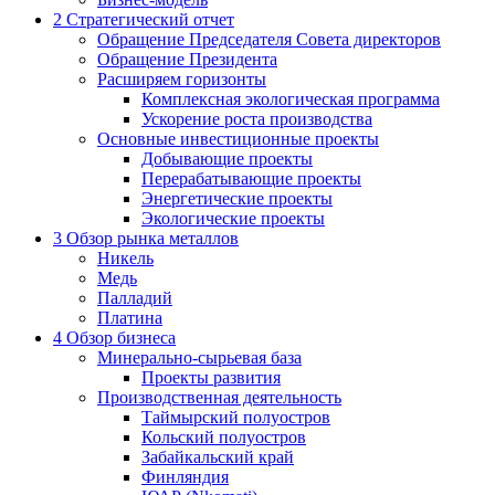
2
Стратегический отчет
Обращение Председателя Совета директоров
Обращение Президента
Расширяем горизонты
Комплексная экологическая программа
Ускорение роста производства
Основные инвестиционные проекты
Добывающие проекты
Перерабатывающие проекты
Энергетические проекты
Экологические проекты
3
Обзор рынка металлов
Никель
Медь
Палладий
Платина
4
Обзор бизнеса
Минерально-сырьевая база
Проекты развития
Производственная деятельность
Таймырский полуостров
Кольский полуостров
Забайкальский край
Финляндия