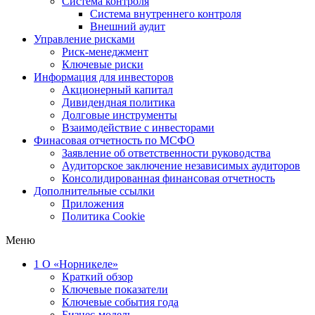
Система контроля
Система внутреннего контроля
Внешний аудит
Управление рисками
Риск-менеджмент
Ключевые риски
Информация для инвесторов
Акционерный капитал
Дивидендная политика
Долговые инструменты
Взаимодействие с инвеcторами
Финасовая отчетность по МСФО
Заявление об ответственности руководства
Аудиторское заключение независимых аудиторов
Консолидированная финансовая отчетность
Дополнительные ссылки
Приложения
Политика Cookie
Меню
1
О «Норникеле»
Краткий обзор
Ключевые показатели
Ключевые события года
Бизнес-модель