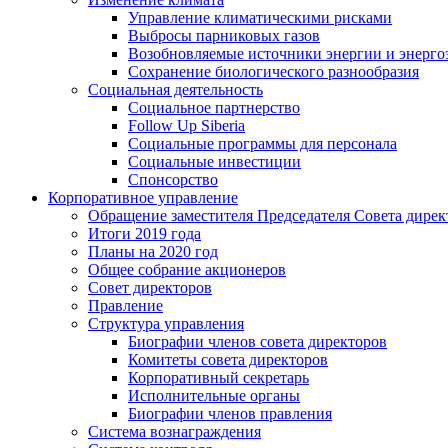
Управление климатическими рисками
Выбросы парниковых газов
Возобновляемые источники энергии и энерго
Сохранение биологического разнообразия
Социальная деятельность
Социальное партнерство
Follow Up Siberia
Социальные программы для персонала
Социальные инвестиции
Спонсорство
Корпоративное управление
Обращение заместителя Председателя Совета дирек
Итоги 2019 года
Планы на 2020 год
Общее собрание акционеров
Совет директоров
Правление
Структура управления
Биографии членов совета директоров
Комитеты совета директоров
Корпоративный секретарь
Исполнительные органы
Биографии членов правления
Система вознаграждения