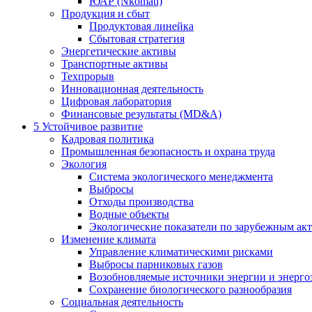
ЮАР (Nkomati)
Продукция и сбыт
Продуктовая линейка
Сбытовая стратегия
Энергетические активы
Транспортные активы
Техпрорыв
Инновационная деятельность
Цифровая лаборатория
Финансовые результаты (MD&A)
5
Устойчивое развитие
Кадровая политика
Промышленная безопасность и охрана труда
Экология
Система экологического менеджмента
Выбросы
Отходы производства
Водные объекты
Экологические показатели по зарубежным ак
Изменение климата
Управление климатическими рисками
Выбросы парниковых газов
Возобновляемые источники энергии и энерго
Сохранение биологического разнообразия
Социальная деятельность