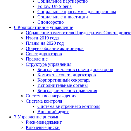
Социальное партнерство
Follow Up Siberia
Социальные программы для персонала
Социальные инвестиции
Спонсорство
6
Корпоративное управление
Обращение заместителя Председателя Совета дирек
Итоги 2019 года
Планы на 2020 год
Общее собрание акционеров
Совет директоров
Правление
Структура управления
Биографии членов совета директоров
Комитеты совета директоров
Корпоративный секретарь
Исполнительные органы
Биографии членов правления
Система вознаграждения
Система контроля
Система внутреннего контроля
Внешний аудит
7
Управление рисками
Риск-менеджмент
Ключевые риски