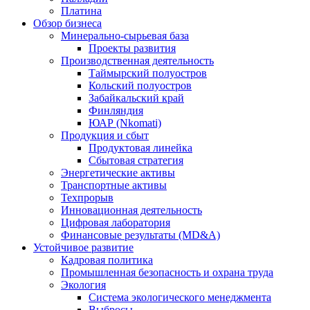
Платина
Обзор бизнеса
Минерально-сырьевая база
Проекты развития
Производственная деятельность
Таймырский полуостров
Кольский полуостров
Забайкальский край
Финляндия
ЮАР (Nkomati)
Продукция и сбыт
Продуктовая линейка
Сбытовая стратегия
Энергетические активы
Транспортные активы
Техпрорыв
Инновационная деятельность
Цифровая лаборатория
Финансовые результаты (MD&A)
Устойчивое развитие
Кадровая политика
Промышленная безопасность и охрана труда
Экология
Система экологического менеджмента
Выбросы