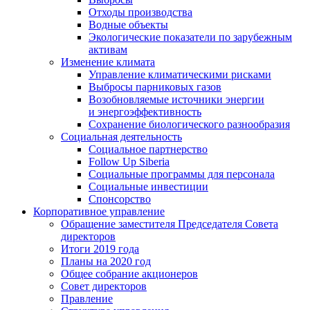
Отходы производства
Водные объекты
Экологические показатели по зарубежным
активам
Изменение климата
Управление климатическими рисками
Выбросы парниковых газов
Возобновляемые источники энергии
и энергоэффективность
Сохранение биологического разнообразия
Социальная деятельность
Социальное партнерство
Follow Up Siberia
Социальные программы для персонала
Социальные инвестиции
Спонсорство
Корпоративное управление
Обращение заместителя Председателя Совета
директоров
Итоги 2019 года
Планы на 2020 год
Общее собрание акционеров
Совет директоров
Правление