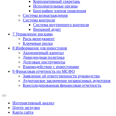
Корпоративный секретарь
Исполнительные органы
Биографии членов правления
Система вознаграждения
Система контроля
Система внутреннего контроля
Внешний аудит
7
Управление рисками
Риск-менеджмент
Ключевые риски
8
Информация для инвесторов
Акционерный капитал
Дивидендная политика
Долговые инструменты
Взаимодействие с инвеcторами
9
Финасовая отчетность по МСФО
Заявление об ответственности руководства
Аудиторское заключение независимых аудиторов
Консолидированная финансовая отчетность
Интерактивный анализ
Центр загрузки
Карта сайта