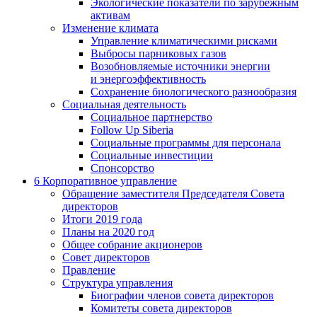
Экологические показатели по зарубежным
активам
Изменение климата
Управление климатическими рисками
Выбросы парниковых газов
Возобновляемые источники энергии
и энергоэффективность
Сохранение биологического разнообразия
Социальная деятельность
Социальное партнерство
Follow Up Siberia
Социальные программы для персонала
Социальные инвестиции
Спонсорство
6
Корпоративное управление
Обращение заместителя Председателя Совета
директоров
Итоги 2019 года
Планы на 2020 год
Общее собрание акционеров
Совет директоров
Правление
Структура управления
Биографии членов совета директоров
Комитеты совета директоров