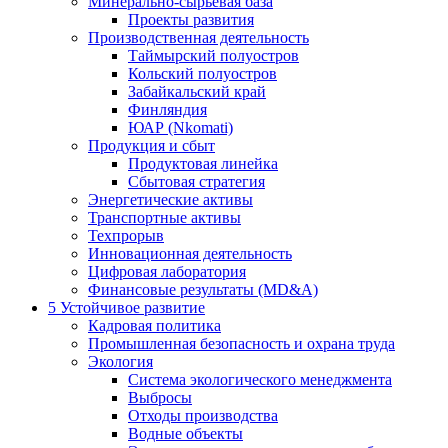
Минерально-сырьевая база
Проекты развития
Производственная деятельность
Таймырский полуостров
Кольский полуостров
Забайкальский край
Финляндия
ЮАР (Nkomati)
Продукция и сбыт
Продуктовая линейка
Сбытовая стратегия
Энергетические активы
Транспортные активы
Техпрорыв
Инновационная деятельность
Цифровая лаборатория
Финансовые результаты (MD&A)
5
Устойчивое развитие
Кадровая политика
Промышленная безопасность и охрана труда
Экология
Система экологического менеджмента
Выбросы
Отходы производства
Водные объекты