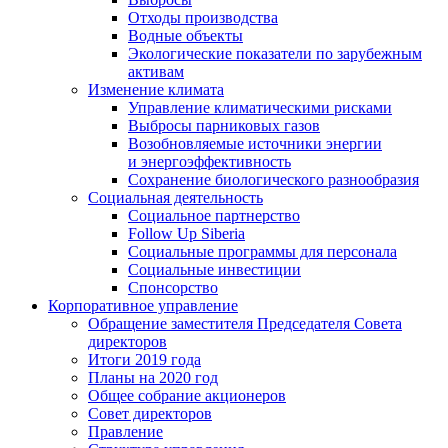
Отходы производства
Водные объекты
Экологические показатели по зарубежным
активам
Изменение климата
Управление климатическими рисками
Выбросы парниковых газов
Возобновляемые источники энергии
и энергоэффективность
Сохранение биологического разнообразия
Социальная деятельность
Социальное партнерство
Follow Up Siberia
Социальные программы для персонала
Социальные инвестиции
Спонсорство
Корпоративное управление
Обращение заместителя Председателя Совета
директоров
Итоги 2019 года
Планы на 2020 год
Общее собрание акционеров
Совет директоров
Правление