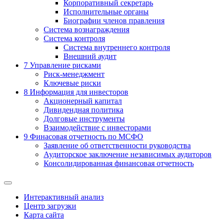
Корпоративный секретарь
Исполнительные органы
Биографии членов правления
Система вознаграждения
Система контроля
Система внутреннего контроля
Внешний аудит
7
Управление рисками
Риск-менеджмент
Ключевые риски
8
Информация для инвесторов
Акционерный капитал
Дивидендная политика
Долговые инструменты
Взаимодействие с инвеcторами
9
Финасовая отчетность по МСФО
Заявление об ответственности руководства
Аудиторское заключение независимых аудиторов
Консолидированная финансовая отчетность
Интерактивный анализ
Центр загрузки
Карта сайта