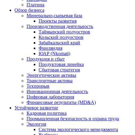
Платина
Обзор бизнеса
Минерально-сырьевая база
Проекты развития
Производственная деятельность
Таймырский полуостров
Кольский полуостров
Забайкальский край
Финляндия
ЮАР (Nkomati)
Продукция и сбыт
Продуктовая линейка
Сбытовая стратегия
Энергетические активы
Транспортные активы
Техпрорыв
Инновационная деятельность
Цифровая лаборатория
Финансовые результаты (MD&A)
Устойчивое развитие
Кадровая политика
Промышленная безопасность и охрана труда
Экология
Система экологического менеджмента
Выбросы