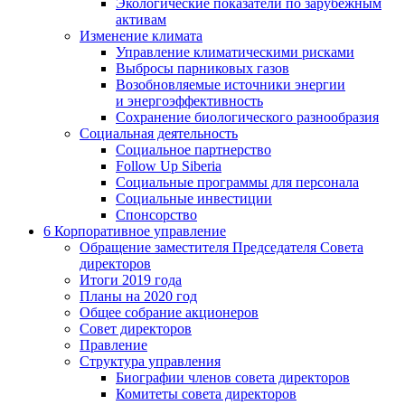
Экологические показатели по зарубежным
активам
Изменение климата
Управление климатическими рисками
Выбросы парниковых газов
Возобновляемые источники энергии
и энергоэффективность
Сохранение биологического разнообразия
Социальная деятельность
Социальное партнерство
Follow Up Siberia
Социальные программы для персонала
Социальные инвестиции
Спонсорство
6
Корпоративное управление
Обращение заместителя Председателя Совета
директоров
Итоги 2019 года
Планы на 2020 год
Общее собрание акционеров
Совет директоров
Правление
Структура управления
Биографии членов совета директоров
Комитеты совета директоров