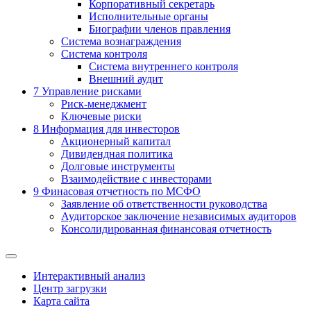
Корпоративный секретарь
Исполнительные органы
Биографии членов правления
Система вознаграждения
Система контроля
Система внутреннего контроля
Внешний аудит
7
Управление рисками
Риск-менеджмент
Ключевые риски
8
Информация для инвесторов
Акционерный капитал
Дивидендная политика
Долговые инструменты
Взаимодействие с инвеcторами
9
Финасовая отчетность по МСФО
Заявление об ответственности руководства
Аудиторское заключение независимых аудиторов
Консолидированная финансовая отчетность
Интерактивный анализ
Центр загрузки
Карта сайта