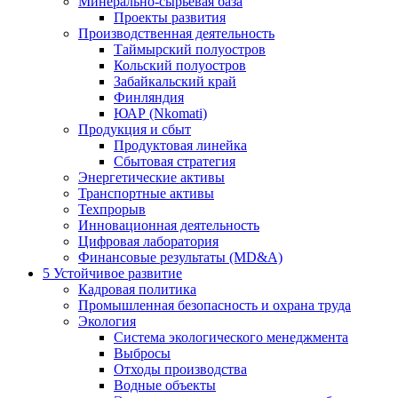
Минерально-сырьевая база
Проекты развития
Производственная деятельность
Таймырский полуостров
Кольский полуостров
Забайкальский край
Финляндия
ЮАР (Nkomati)
Продукция и сбыт
Продуктовая линейка
Сбытовая стратегия
Энергетические активы
Транспортные активы
Техпрорыв
Инновационная деятельность
Цифровая лаборатория
Финансовые результаты (MD&A)
5
Устойчивое развитие
Кадровая политика
Промышленная безопасность и охрана труда
Экология
Система экологического менеджмента
Выбросы
Отходы производства
Водные объекты