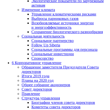
Экологические показатели по зарубежным
активам
Изменение климата
Управление климатическими рисками
Выбросы парниковых газов
Возобновляемые источники энергии
и энергоэффективность
Сохранение биологического разнообразия
Социальная деятельность
Социальное партнерство
Follow Up Siberia
Социальные программы для персонала
Социальные инвестиции
Спонсорство
6
Корпоративное управление
Обращение заместителя Председателя Совета
директоров
Итоги 2019 года
Планы на 2020 год
Общее собрание акционеров
Совет директоров
Правление
Структура управления
Биографии членов совета директоров
Комитеты совета директоров