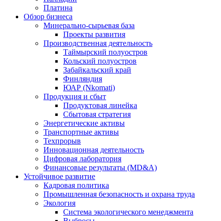
Платина
Обзор бизнеса
Минерально-сырьевая база
Проекты развития
Производственная деятельность
Таймырский полуостров
Кольский полуостров
Забайкальский край
Финляндия
ЮАР (Nkomati)
Продукция и сбыт
Продуктовая линейка
Сбытовая стратегия
Энергетические активы
Транспортные активы
Техпрорыв
Инновационная деятельность
Цифровая лаборатория
Финансовые результаты (MD&A)
Устойчивое развитие
Кадровая политика
Промышленная безопасность и охрана труда
Экология
Система экологического менеджмента
Выбросы