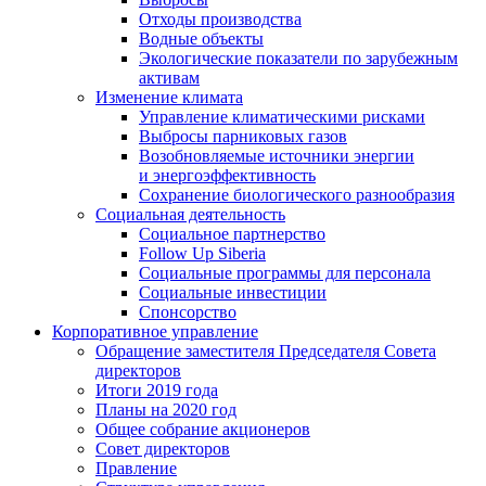
Отходы производства
Водные объекты
Экологические показатели по зарубежным
активам
Изменение климата
Управление климатическими рисками
Выбросы парниковых газов
Возобновляемые источники энергии
и энергоэффективность
Сохранение биологического разнообразия
Социальная деятельность
Социальное партнерство
Follow Up Siberia
Социальные программы для персонала
Социальные инвестиции
Спонсорство
Корпоративное управление
Обращение заместителя Председателя Совета
директоров
Итоги 2019 года
Планы на 2020 год
Общее собрание акционеров
Совет директоров
Правление