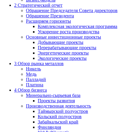
2
Стратегический отчет
Обращение Председателя Совета директоров
Обращение Президента
Расширяем горизонты
Комплексная экологическая программа
Ускорение роста производства
Основные инвестиционные проекты
Добывающие проекты
Перерабатывающие проекты
Энергетические проекты
Экологические проекты
3
Обзор рынка металлов
Никель
Медь
Палладий
Платина
4
Обзор бизнеса
Минерально-сырьевая база
Проекты развития
Производственная деятельность
Таймырский полуостров
Кольский полуостров
Забайкальский край
Финляндия