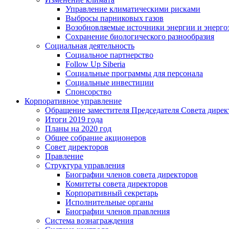
Управление климатическими рисками
Выбросы парниковых газов
Возобновляемые источники энергии и энерго
Сохранение биологического разнообразия
Социальная деятельность
Социальное партнерство
Follow Up Siberia
Социальные программы для персонала
Социальные инвестиции
Спонсорство
Корпоративное управление
Обращение заместителя Председателя Совета дирек
Итоги 2019 года
Планы на 2020 год
Общее собрание акционеров
Совет директоров
Правление
Структура управления
Биографии членов совета директоров
Комитеты совета директоров
Корпоративный секретарь
Исполнительные органы
Биографии членов правления
Система вознаграждения