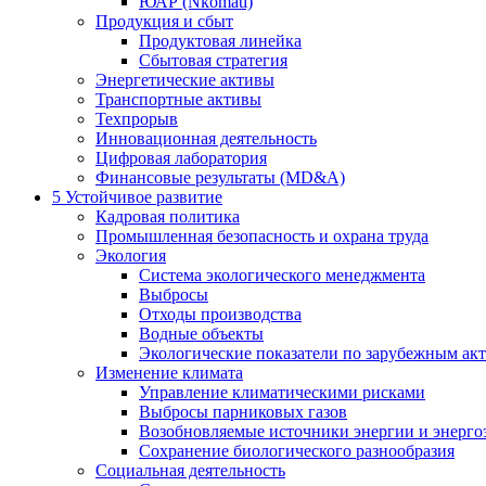
ЮАР (Nkomati)
Продукция и сбыт
Продуктовая линейка
Сбытовая стратегия
Энергетические активы
Транспортные активы
Техпрорыв
Инновационная деятельность
Цифровая лаборатория
Финансовые результаты (MD&A)
5
Устойчивое развитие
Кадровая политика
Промышленная безопасность и охрана труда
Экология
Система экологического менеджмента
Выбросы
Отходы производства
Водные объекты
Экологические показатели по зарубежным ак
Изменение климата
Управление климатическими рисками
Выбросы парниковых газов
Возобновляемые источники энергии и энерго
Сохранение биологического разнообразия
Социальная деятельность