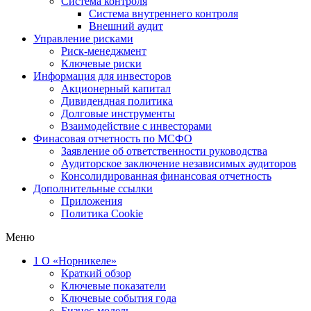
Система контроля
Система внутреннего контроля
Внешний аудит
Управление рисками
Риск-менеджмент
Ключевые риски
Информация для инвесторов
Акционерный капитал
Дивидендная политика
Долговые инструменты
Взаимодействие с инвеcторами
Финасовая отчетность по МСФО
Заявление об ответственности руководства
Аудиторское заключение независимых аудиторов
Консолидированная финансовая отчетность
Дополнительные ссылки
Приложения
Политика Cookie
Меню
1
О «Норникеле»
Краткий обзор
Ключевые показатели
Ключевые события года
Бизнес-модель