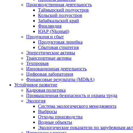
Производственная деятельность
Таймырский полуостров
Кольский полуостров
Забайкальский край
Финляндия
ЮАР (Nkomati)
Продукция и сбыт
Продуктовая линейка
Сбытовая стратегия
Энергетические активы
Транспортные активы
Техпрорыв
Инновационная деятельность
Цифровая лаборатория
Финансовые результаты (MD&A)
Устойчивое развитие
Кадровая политика
Промышленная безопасность и охрана труда
Экология
Система экологического менеджмента
Выбросы
Отходы производства
Водные объекты
Экологические показатели по зарубежным ак
Изменение климата