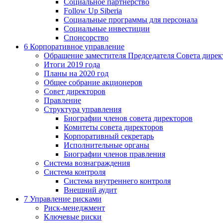
Социальное партнерство
Follow Up Siberia
Социальные программы для персонала
Социальные инвестиции
Спонсорство
6
Корпоративное управление
Обращение заместителя Председателя Совета дирек
Итоги 2019 года
Планы на 2020 год
Общее собрание акционеров
Совет директоров
Правление
Структура управления
Биографии членов совета директоров
Комитеты совета директоров
Корпоративный секретарь
Исполнительные органы
Биографии членов правления
Система вознаграждения
Система контроля
Система внутреннего контроля
Внешний аудит
7
Управление рисками
Риск-менеджмент
Ключевые риски