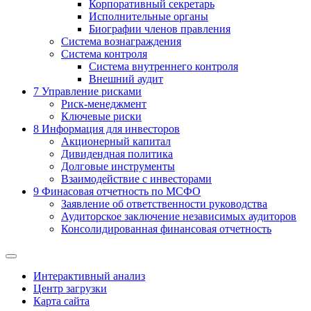
Корпоративный секретарь
Исполнительные органы
Биографии членов правления
Система вознаграждения
Система контроля
Система внутреннего контроля
Внешний аудит
7
Управление рисками
Риск-менеджмент
Ключевые риски
8
Информация для инвесторов
Акционерный капитал
Дивидендная политика
Долговые инструменты
Взаимодействие с инвеcторами
9
Финасовая отчетность по МСФО
Заявление об ответственности руководства
Аудиторское заключение независимых аудиторов
Консолидированная финансовая отчетность
Интерактивный анализ
Центр загрузки
Карта сайта