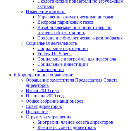
Экологические показатели по зарубежным
активам
Изменение климата
Управление климатическими рисками
Выбросы парниковых газов
Возобновляемые источники энергии
и энергоэффективность
Сохранение биологического разнообразия
Социальная деятельность
Социальное партнерство
Follow Up Siberia
Социальные программы для персонала
Социальные инвестиции
Спонсорство
6
Корпоративное управление
Обращение заместителя Председателя Совета
директоров
Итоги 2019 года
Планы на 2020 год
Общее собрание акционеров
Совет директоров
Правление
Структура управления
Биографии членов совета директоров
Комитеты совета директоров