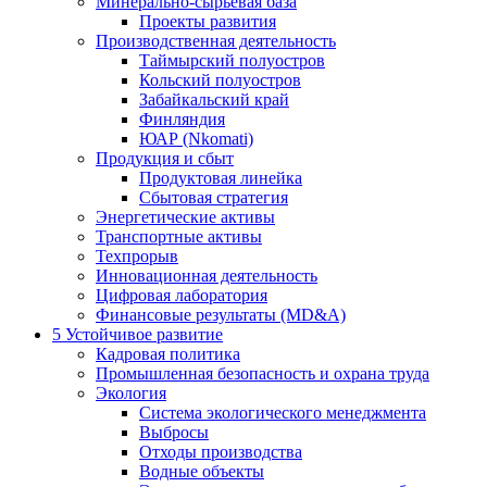
Минерально-сырьевая база
Проекты развития
Производственная деятельность
Таймырский полуостров
Кольский полуостров
Забайкальский край
Финляндия
ЮАР (Nkomati)
Продукция и сбыт
Продуктовая линейка
Сбытовая стратегия
Энергетические активы
Транспортные активы
Техпрорыв
Инновационная деятельность
Цифровая лаборатория
Финансовые результаты (MD&A)
5
Устойчивое развитие
Кадровая политика
Промышленная безопасность и охрана труда
Экология
Система экологического менеджмента
Выбросы
Отходы производства
Водные объекты