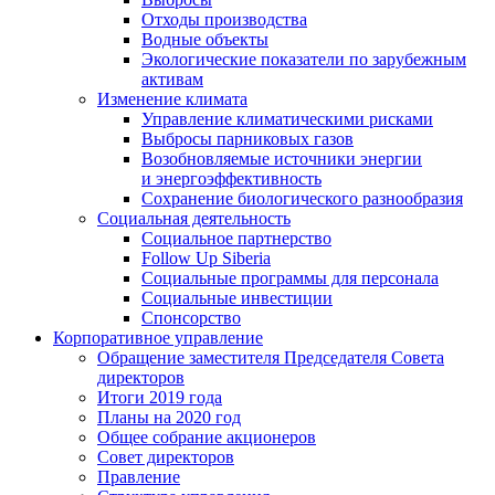
Отходы производства
Водные объекты
Экологические показатели по зарубежным
активам
Изменение климата
Управление климатическими рисками
Выбросы парниковых газов
Возобновляемые источники энергии
и энергоэффективность
Сохранение биологического разнообразия
Социальная деятельность
Социальное партнерство
Follow Up Siberia
Социальные программы для персонала
Социальные инвестиции
Спонсорство
Корпоративное управление
Обращение заместителя Председателя Совета
директоров
Итоги 2019 года
Планы на 2020 год
Общее собрание акционеров
Совет директоров
Правление