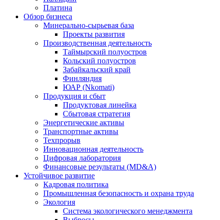
Платина
Обзор бизнеса
Минерально-сырьевая база
Проекты развития
Производственная деятельность
Таймырский полуостров
Кольский полуостров
Забайкальский край
Финляндия
ЮАР (Nkomati)
Продукция и сбыт
Продуктовая линейка
Сбытовая стратегия
Энергетические активы
Транспортные активы
Техпрорыв
Инновационная деятельность
Цифровая лаборатория
Финансовые результаты (MD&A)
Устойчивое развитие
Кадровая политика
Промышленная безопасность и охрана труда
Экология
Система экологического менеджмента
Выбросы