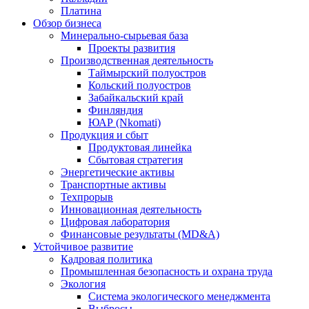
Платина
Обзор бизнеса
Минерально-сырьевая база
Проекты развития
Производственная деятельность
Таймырский полуостров
Кольский полуостров
Забайкальский край
Финляндия
ЮАР (Nkomati)
Продукция и сбыт
Продуктовая линейка
Сбытовая стратегия
Энергетические активы
Транспортные активы
Техпрорыв
Инновационная деятельность
Цифровая лаборатория
Финансовые результаты (MD&A)
Устойчивое развитие
Кадровая политика
Промышленная безопасность и охрана труда
Экология
Система экологического менеджмента
Выбросы