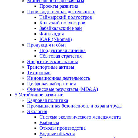
Минерально-сырьевая база
Проекты развития
Производственная деятельность
Таймырский полуостров
Кольский полуостров
Забайкальский край
Финляндия
ЮАР (Nkomati)
Продукция и сбыт
Продуктовая линейка
Сбытовая стратегия
Энергетические активы
Транспортные активы
Техпрорыв
Инновационная деятельность
Цифровая лаборатория
Финансовые результаты (MD&A)
5
Устойчивое развитие
Кадровая политика
Промышленная безопасность и охрана труда
Экология
Система экологического менеджмента
Выбросы
Отходы производства
Водные объекты