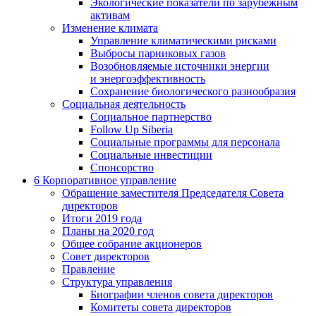
Экологические показатели по зарубежным
активам
Изменение климата
Управление климатическими рисками
Выбросы парниковых газов
Возобновляемые источники энергии
и энергоэффективность
Сохранение биологического разнообразия
Социальная деятельность
Социальное партнерство
Follow Up Siberia
Социальные программы для персонала
Социальные инвестиции
Спонсорство
6
Корпоративное управление
Обращение заместителя Председателя Совета
директоров
Итоги 2019 года
Планы на 2020 год
Общее собрание акционеров
Совет директоров
Правление
Структура управления
Биографии членов совета директоров
Комитеты совета директоров