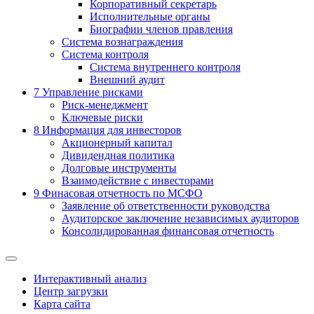
Корпоративный секретарь
Исполнительные органы
Биографии членов правления
Система вознаграждения
Система контроля
Система внутреннего контроля
Внешний аудит
7
Управление рисками
Риск-менеджмент
Ключевые риски
8
Информация для инвесторов
Акционерный капитал
Дивидендная политика
Долговые инструменты
Взаимодействие с инвеcторами
9
Финасовая отчетность по МСФО
Заявление об ответственности руководства
Аудиторское заключение независимых аудиторов
Консолидированная финансовая отчетность
Интерактивный анализ
Центр загрузки
Карта сайта