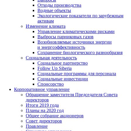
Отходы производства
Водные объекты
Экологические показатели по зарубежным
активам
Изменение климата
Управление климатическими рисками
Выбросы парниковых газов
Возобновляемые источники энергии
и энергоэффективность
Сохранение биологического разнообразия
Социальная деятельность
Социальное партнерство
Follow Up Siberia
Социальные программы для персонала
Социальные инвестиции
Спонсорство
Корпоративное управление
Обращение заместителя Председателя Совета
директоров
Итоги 2019 года
Планы на 2020 год
Общее собрание акционеров
Совет директоров
Правление