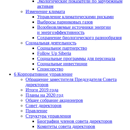
Экологические показатели по зарубежным
активам
Изменение климата
Управление климатическими рисками
Выбросы парниковых газов
Возобновляемые источники энергии
и энергоэффективность
Сохранение биологического разнообразия
Социальная деятельность
Социальное партнерство
Follow Up Siberia
Социальные программы для персонала
Социальные инвестиции
Спонсорство
6
Корпоративное управление
Обращение заместителя Председателя Совета
директоров
Итоги 2019 года
Планы на 2020 год
Общее собрание акционеров
Совет директоров
Правление
Структура управления
Биографии членов совета директоров
Комитеты совета директоров