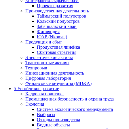
Минерально-сырьевая база
Проекты развития
Производственная деятельность
Таймырский полуостров
Кольский полуостров
Забайкальский край
Финляндия
ЮАР (Nkomati)
Продукция и сбыт
Продуктовая линейка
Сбытовая стратегия
Энергетические активы
Транспортные активы
Техпрорыв
Инновационная деятельность
Цифровая лаборатория
Финансовые результаты (MD&A)
5
Устойчивое развитие
Кадровая политика
Промышленная безопасность и охрана труда
Экология
Система экологического менеджмента
Выбросы
Отходы производства
Водные объекты