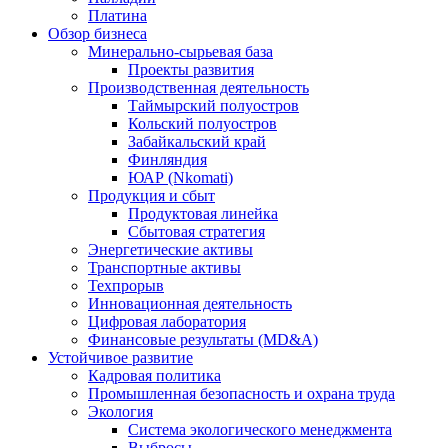
Платина
Обзор бизнеса
Минерально-сырьевая база
Проекты развития
Производственная деятельность
Таймырский полуостров
Кольский полуостров
Забайкальский край
Финляндия
ЮАР (Nkomati)
Продукция и сбыт
Продуктовая линейка
Сбытовая стратегия
Энергетические активы
Транспортные активы
Техпрорыв
Инновационная деятельность
Цифровая лаборатория
Финансовые результаты (MD&A)
Устойчивое развитие
Кадровая политика
Промышленная безопасность и охрана труда
Экология
Система экологического менеджмента
Выбросы