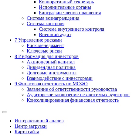
Корпоративный секретарь
Исполнительные органы
Биографии членов правления
Система вознаграждения
Система контроля
Система внутреннего контроля
Внешний аудит
7
Управление рисками
Риск-менеджмент
Ключевые риски
8
Информация для инвесторов
Акционерный капитал
Дивидендная политика
Долговые инструменты
Взаимодействие с инвеcторами
9
Финасовая отчетность по МСФО
Заявление об ответственности руководства
Аудиторское заключение независимых аудиторов
Консолидированная финансовая отчетность
Интерактивный анализ
Центр загрузки
Карта сайта