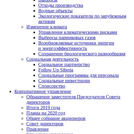
Отходы производства
Водные объекты
Экологические показатели по зарубежным
активам
Изменение климата
Управление климатическими рисками
Выбросы парниковых газов
Возобновляемые источники энергии
и энергоэффективность
Сохранение биологического разнообразия
Социальная деятельность
Социальное партнерство
Follow Up Siberia
Социальные программы для персонала
Социальные инвестиции
Спонсорство
Корпоративное управление
Обращение заместителя Председателя Совета
директоров
Итоги 2019 года
Планы на 2020 год
Общее собрание акционеров
Совет директоров
Правление