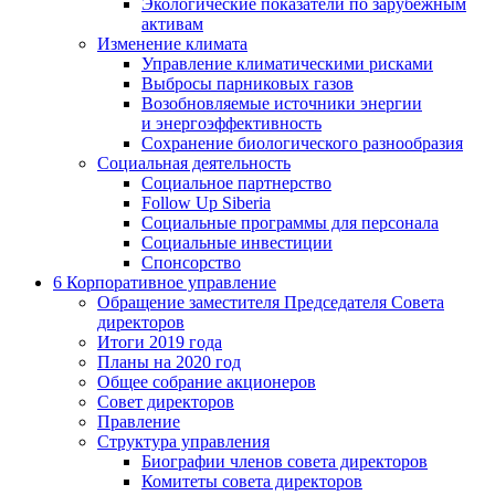
Экологические показатели по зарубежным
активам
Изменение климата
Управление климатическими рисками
Выбросы парниковых газов
Возобновляемые источники энергии
и энергоэффективность
Сохранение биологического разнообразия
Социальная деятельность
Социальное партнерство
Follow Up Siberia
Социальные программы для персонала
Социальные инвестиции
Спонсорство
6
Корпоративное управление
Обращение заместителя Председателя Совета
директоров
Итоги 2019 года
Планы на 2020 год
Общее собрание акционеров
Совет директоров
Правление
Структура управления
Биографии членов совета директоров
Комитеты совета директоров