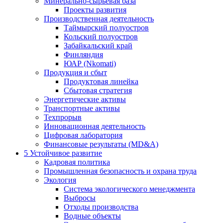
Минерально-сырьевая база
Проекты развития
Производственная деятельность
Таймырский полуостров
Кольский полуостров
Забайкальский край
Финляндия
ЮАР (Nkomati)
Продукция и сбыт
Продуктовая линейка
Сбытовая стратегия
Энергетические активы
Транспортные активы
Техпрорыв
Инновационная деятельность
Цифровая лаборатория
Финансовые результаты (MD&A)
5
Устойчивое развитие
Кадровая политика
Промышленная безопасность и охрана труда
Экология
Система экологического менеджмента
Выбросы
Отходы производства
Водные объекты