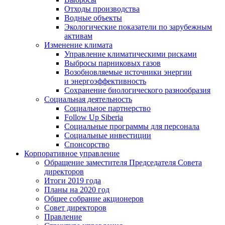
Отходы производства
Водные объекты
Экологические показатели по зарубежным
активам
Изменение климата
Управление климатическими рисками
Выбросы парниковых газов
Возобновляемые источники энергии
и энергоэффективность
Сохранение биологического разнообразия
Социальная деятельность
Социальное партнерство
Follow Up Siberia
Социальные программы для персонала
Социальные инвестиции
Спонсорство
Корпоративное управление
Обращение заместителя Председателя Совета
директоров
Итоги 2019 года
Планы на 2020 год
Общее собрание акционеров
Совет директоров
Правление