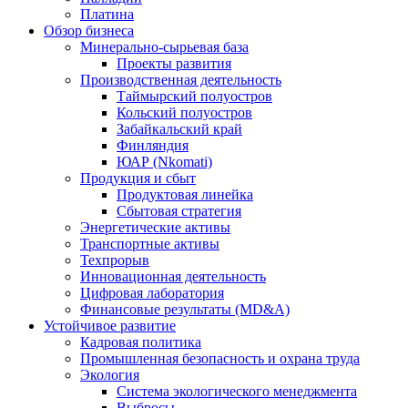
Платина
Обзор бизнеса
Минерально-сырьевая база
Проекты развития
Производственная деятельность
Таймырский полуостров
Кольский полуостров
Забайкальский край
Финляндия
ЮАР (Nkomati)
Продукция и сбыт
Продуктовая линейка
Сбытовая стратегия
Энергетические активы
Транспортные активы
Техпрорыв
Инновационная деятельность
Цифровая лаборатория
Финансовые результаты (MD&A)
Устойчивое развитие
Кадровая политика
Промышленная безопасность и охрана труда
Экология
Система экологического менеджмента
Выбросы