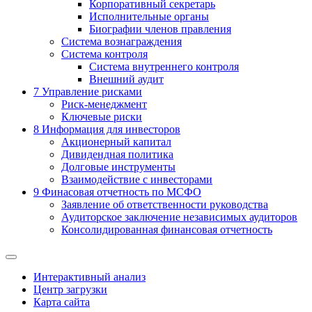
Корпоративный секретарь
Исполнительные органы
Биографии членов правления
Система вознаграждения
Система контроля
Система внутреннего контроля
Внешний аудит
7
Управление рисками
Риск-менеджмент
Ключевые риски
8
Информация для инвесторов
Акционерный капитал
Дивидендная политика
Долговые инструменты
Взаимодействие с инвеcторами
9
Финасовая отчетность по МСФО
Заявление об ответственности руководства
Аудиторское заключение независимых аудиторов
Консолидированная финансовая отчетность
Интерактивный анализ
Центр загрузки
Карта сайта