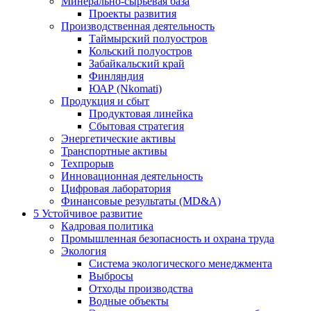
Минерально-сырьевая база
Проекты развития
Производственная деятельность
Таймырский полуостров
Кольский полуостров
Забайкальский край
Финляндия
ЮАР (Nkomati)
Продукция и сбыт
Продуктовая линейка
Сбытовая стратегия
Энергетические активы
Транспортные активы
Техпрорыв
Инновационная деятельность
Цифровая лаборатория
Финансовые результаты (MD&A)
5
Устойчивое развитие
Кадровая политика
Промышленная безопасность и охрана труда
Экология
Система экологического менеджмента
Выбросы
Отходы производства
Водные объекты