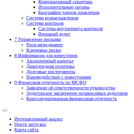
Корпоративный секретарь
Исполнительные органы
Биографии членов правления
Система вознаграждения
Система контроля
Система внутреннего контроля
Внешний аудит
7
Управление рисками
Риск-менеджмент
Ключевые риски
8
Информация для инвесторов
Акционерный капитал
Дивидендная политика
Долговые инструменты
Взаимодействие с инвеcторами
9
Финасовая отчетность по МСФО
Заявление об ответственности руководства
Аудиторское заключение независимых аудиторов
Консолидированная финансовая отчетность
Интерактивный анализ
Центр загрузки
Карта сайта