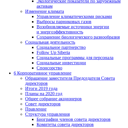
Экологические показатели по зарубежным
активам
Изменение климата
Управление климатическими рисками
Выбросы парниковых газов
Возобновляемые источники энергии
и энергоэффективность
Сохранение биологического разнообразия
Социальная деятельность
Социальное партнерство
Follow Up Siberia
Социальные программы для персонала
Социальные инвестиции
Спонсорство
6
Корпоративное управление
Обращение заместителя Председателя Совета
директоров
Итоги 2019 года
Планы на 2020 год
Общее собрание акционеров
Совет директоров
Правление
Структура управления
Биографии членов совета директоров
Комитеты совета директоров