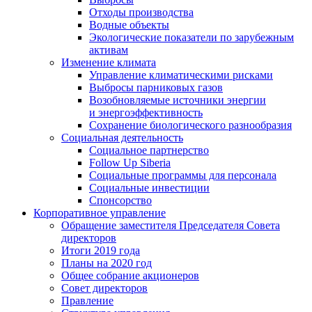
Отходы производства
Водные объекты
Экологические показатели по зарубежным
активам
Изменение климата
Управление климатическими рисками
Выбросы парниковых газов
Возобновляемые источники энергии
и энергоэффективность
Сохранение биологического разнообразия
Социальная деятельность
Социальное партнерство
Follow Up Siberia
Социальные программы для персонала
Социальные инвестиции
Спонсорство
Корпоративное управление
Обращение заместителя Председателя Совета
директоров
Итоги 2019 года
Планы на 2020 год
Общее собрание акционеров
Совет директоров
Правление