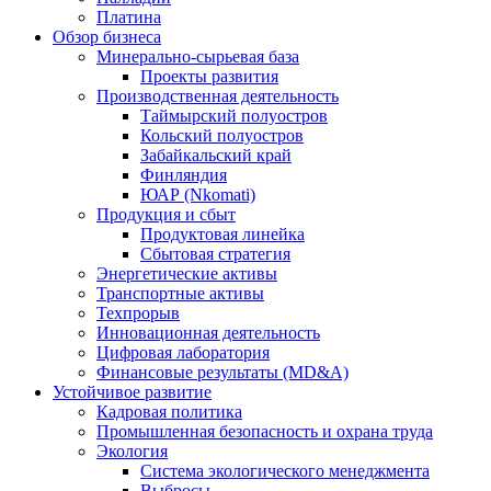
Платина
Обзор бизнеса
Минерально-сырьевая база
Проекты развития
Производственная деятельность
Таймырский полуостров
Кольский полуостров
Забайкальский край
Финляндия
ЮАР (Nkomati)
Продукция и сбыт
Продуктовая линейка
Сбытовая стратегия
Энергетические активы
Транспортные активы
Техпрорыв
Инновационная деятельность
Цифровая лаборатория
Финансовые результаты (MD&A)
Устойчивое развитие
Кадровая политика
Промышленная безопасность и охрана труда
Экология
Система экологического менеджмента
Выбросы