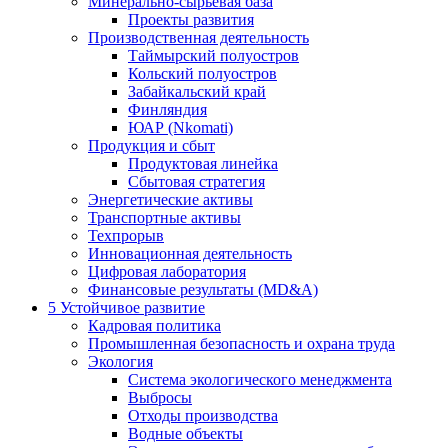
Минерально-сырьевая база
Проекты развития
Производственная деятельность
Таймырский полуостров
Кольский полуостров
Забайкальский край
Финляндия
ЮАР (Nkomati)
Продукция и сбыт
Продуктовая линейка
Сбытовая стратегия
Энергетические активы
Транспортные активы
Техпрорыв
Инновационная деятельность
Цифровая лаборатория
Финансовые результаты (MD&A)
5
Устойчивое развитие
Кадровая политика
Промышленная безопасность и охрана труда
Экология
Система экологического менеджмента
Выбросы
Отходы производства
Водные объекты