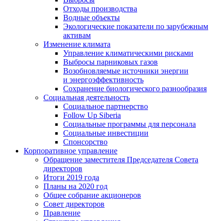
Отходы производства
Водные объекты
Экологические показатели по зарубежным
активам
Изменение климата
Управление климатическими рисками
Выбросы парниковых газов
Возобновляемые источники энергии
и энергоэффективность
Сохранение биологического разнообразия
Социальная деятельность
Социальное партнерство
Follow Up Siberia
Социальные программы для персонала
Социальные инвестиции
Спонсорство
Корпоративное управление
Обращение заместителя Председателя Совета
директоров
Итоги 2019 года
Планы на 2020 год
Общее собрание акционеров
Совет директоров
Правление