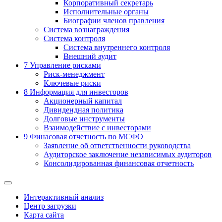
Корпоративный секретарь
Исполнительные органы
Биографии членов правления
Система вознаграждения
Система контроля
Система внутреннего контроля
Внешний аудит
7
Управление рисками
Риск-менеджмент
Ключевые риски
8
Информация для инвесторов
Акционерный капитал
Дивидендная политика
Долговые инструменты
Взаимодействие с инвеcторами
9
Финасовая отчетность по МСФО
Заявление об ответственности руководства
Аудиторское заключение независимых аудиторов
Консолидированная финансовая отчетность
Интерактивный анализ
Центр загрузки
Карта сайта