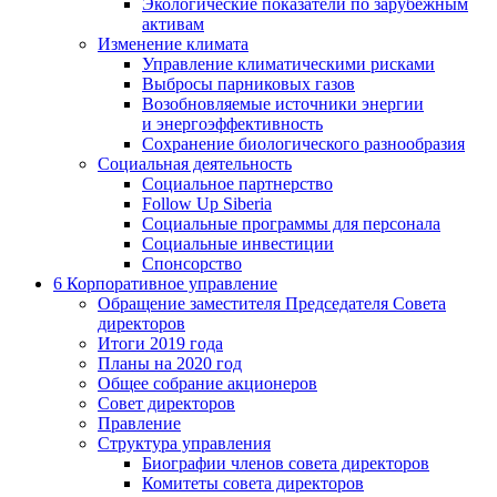
Экологические показатели по зарубежным
активам
Изменение климата
Управление климатическими рисками
Выбросы парниковых газов
Возобновляемые источники энергии
и энергоэффективность
Сохранение биологического разнообразия
Социальная деятельность
Социальное партнерство
Follow Up Siberia
Социальные программы для персонала
Социальные инвестиции
Спонсорство
6
Корпоративное управление
Обращение заместителя Председателя Совета
директоров
Итоги 2019 года
Планы на 2020 год
Общее собрание акционеров
Совет директоров
Правление
Структура управления
Биографии членов совета директоров
Комитеты совета директоров