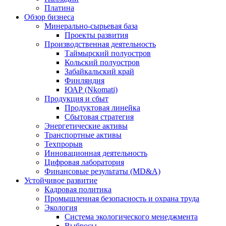
Платина
Обзор бизнеса
Минерально-сырьевая база
Проекты развития
Производственная деятельность
Таймырский полуостров
Кольский полуостров
Забайкальский край
Финляндия
ЮАР (Nkomati)
Продукция и сбыт
Продуктовая линейка
Сбытовая стратегия
Энергетические активы
Транспортные активы
Техпрорыв
Инновационная деятельность
Цифровая лаборатория
Финансовые результаты (MD&A)
Устойчивое развитие
Кадровая политика
Промышленная безопасность и охрана труда
Экология
Система экологического менеджмента
Выбросы