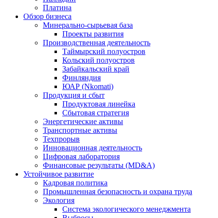
Платина
Обзор бизнеса
Минерально-сырьевая база
Проекты развития
Производственная деятельность
Таймырский полуостров
Кольский полуостров
Забайкальский край
Финляндия
ЮАР (Nkomati)
Продукция и сбыт
Продуктовая линейка
Сбытовая стратегия
Энергетические активы
Транспортные активы
Техпрорыв
Инновационная деятельность
Цифровая лаборатория
Финансовые результаты (MD&A)
Устойчивое развитие
Кадровая политика
Промышленная безопасность и охрана труда
Экология
Система экологического менеджмента
Выбросы