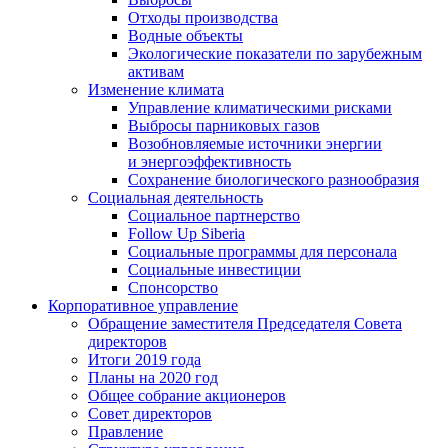
Отходы производства
Водные объекты
Экологические показатели по зарубежным
активам
Изменение климата
Управление климатическими рисками
Выбросы парниковых газов
Возобновляемые источники энергии
и энергоэффективность
Сохранение биологического разнообразия
Социальная деятельность
Социальное партнерство
Follow Up Siberia
Социальные программы для персонала
Социальные инвестиции
Спонсорство
Корпоративное управление
Обращение заместителя Председателя Совета
директоров
Итоги 2019 года
Планы на 2020 год
Общее собрание акционеров
Совет директоров
Правление