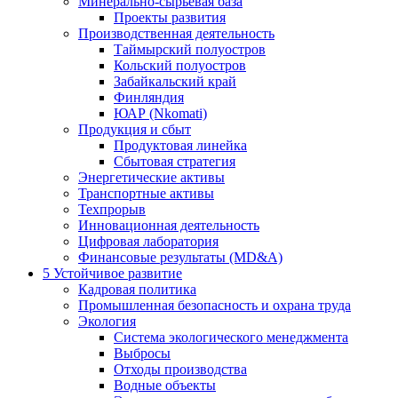
Минерально-сырьевая база
Проекты развития
Производственная деятельность
Таймырский полуостров
Кольский полуостров
Забайкальский край
Финляндия
ЮАР (Nkomati)
Продукция и сбыт
Продуктовая линейка
Сбытовая стратегия
Энергетические активы
Транспортные активы
Техпрорыв
Инновационная деятельность
Цифровая лаборатория
Финансовые результаты (MD&A)
5
Устойчивое развитие
Кадровая политика
Промышленная безопасность и охрана труда
Экология
Система экологического менеджмента
Выбросы
Отходы производства
Водные объекты