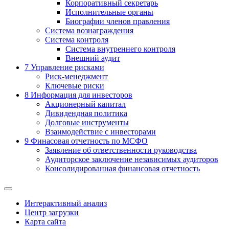
Корпоративный секретарь
Исполнительные органы
Биографии членов правления
Система вознаграждения
Система контроля
Система внутреннего контроля
Внешний аудит
7
Управление рисками
Риск-менеджмент
Ключевые риски
8
Информация для инвесторов
Акционерный капитал
Дивидендная политика
Долговые инструменты
Взаимодействие с инвеcторами
9
Финасовая отчетность по МСФО
Заявление об ответственности руководства
Аудиторское заключение независимых аудиторов
Консолидированная финансовая отчетность
Интерактивный анализ
Центр загрузки
Карта сайта