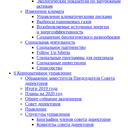
Экологические показатели по зарубежным
активам
Изменение климата
Управление климатическими рисками
Выбросы парниковых газов
Возобновляемые источники энергии
и энергоэффективность
Сохранение биологического разнообразия
Социальная деятельность
Социальное партнерство
Follow Up Siberia
Социальные программы для персонала
Социальные инвестиции
Спонсорство
6
Корпоративное управление
Обращение заместителя Председателя Совета
директоров
Итоги 2019 года
Планы на 2020 год
Общее собрание акционеров
Совет директоров
Правление
Структура управления
Биографии членов совета директоров
Комитеты совета директоров