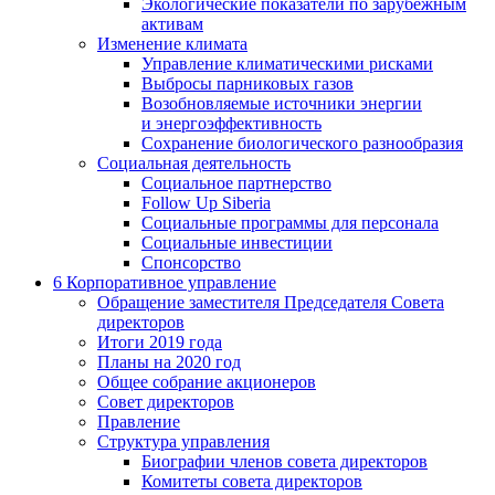
Экологические показатели по зарубежным
активам
Изменение климата
Управление климатическими рисками
Выбросы парниковых газов
Возобновляемые источники энергии
и энергоэффективность
Сохранение биологического разнообразия
Социальная деятельность
Социальное партнерство
Follow Up Siberia
Социальные программы для персонала
Социальные инвестиции
Спонсорство
6
Корпоративное управление
Обращение заместителя Председателя Совета
директоров
Итоги 2019 года
Планы на 2020 год
Общее собрание акционеров
Совет директоров
Правление
Структура управления
Биографии членов совета директоров
Комитеты совета директоров