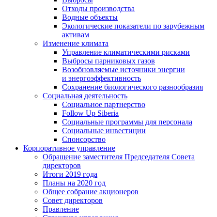
Отходы производства
Водные объекты
Экологические показатели по зарубежным
активам
Изменение климата
Управление климатическими рисками
Выбросы парниковых газов
Возобновляемые источники энергии
и энергоэффективность
Сохранение биологического разнообразия
Социальная деятельность
Социальное партнерство
Follow Up Siberia
Социальные программы для персонала
Социальные инвестиции
Спонсорство
Корпоративное управление
Обращение заместителя Председателя Совета
директоров
Итоги 2019 года
Планы на 2020 год
Общее собрание акционеров
Совет директоров
Правление