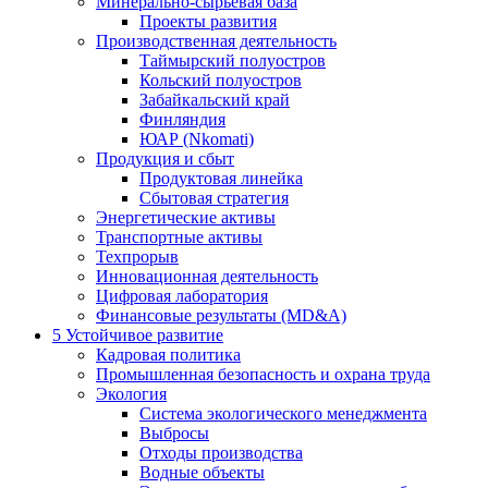
Минерально-сырьевая база
Проекты развития
Производственная деятельность
Таймырский полуостров
Кольский полуостров
Забайкальский край
Финляндия
ЮАР (Nkomati)
Продукция и сбыт
Продуктовая линейка
Сбытовая стратегия
Энергетические активы
Транспортные активы
Техпрорыв
Инновационная деятельность
Цифровая лаборатория
Финансовые результаты (MD&A)
5
Устойчивое развитие
Кадровая политика
Промышленная безопасность и охрана труда
Экология
Система экологического менеджмента
Выбросы
Отходы производства
Водные объекты