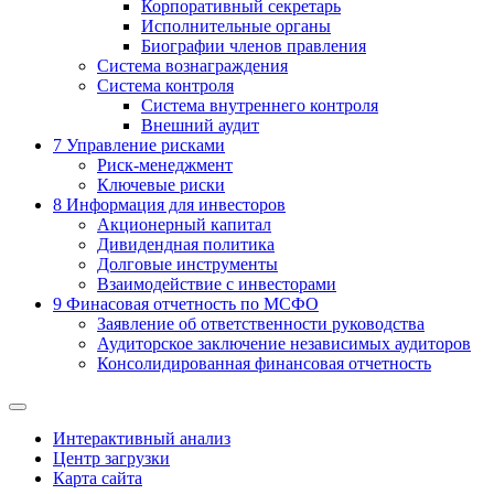
Корпоративный секретарь
Исполнительные органы
Биографии членов правления
Система вознаграждения
Система контроля
Система внутреннего контроля
Внешний аудит
7
Управление рисками
Риск-менеджмент
Ключевые риски
8
Информация для инвесторов
Акционерный капитал
Дивидендная политика
Долговые инструменты
Взаимодействие с инвеcторами
9
Финасовая отчетность по МСФО
Заявление об ответственности руководства
Аудиторское заключение независимых аудиторов
Консолидированная финансовая отчетность
Интерактивный анализ
Центр загрузки
Карта сайта