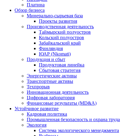
Платина
Обзор бизнеса
Минерально-сырьевая база
Проекты развития
Производственная деятельность
Таймырский полуостров
Кольский полуостров
Забайкальский край
Финляндия
ЮАР (Nkomati)
Продукция и сбыт
Продуктовая линейка
Сбытовая стратегия
Энергетические активы
Транспортные активы
Техпрорыв
Инновационная деятельность
Цифровая лаборатория
Финансовые результаты (MD&A)
Устойчивое развитие
Кадровая политика
Промышленная безопасность и охрана труда
Экология
Система экологического менеджмента
Выбросы