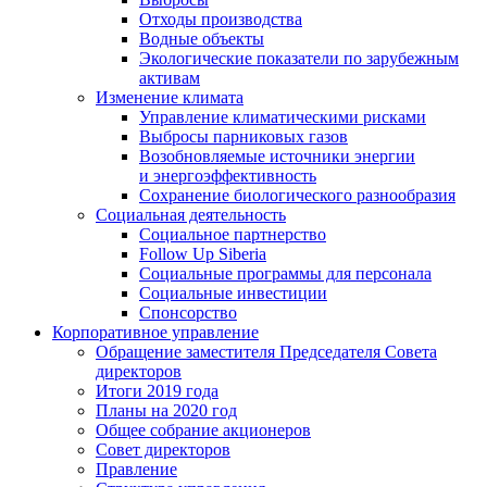
Отходы производства
Водные объекты
Экологические показатели по зарубежным
активам
Изменение климата
Управление климатическими рисками
Выбросы парниковых газов
Возобновляемые источники энергии
и энергоэффективность
Сохранение биологического разнообразия
Социальная деятельность
Социальное партнерство
Follow Up Siberia
Социальные программы для персонала
Социальные инвестиции
Спонсорство
Корпоративное управление
Обращение заместителя Председателя Совета
директоров
Итоги 2019 года
Планы на 2020 год
Общее собрание акционеров
Совет директоров
Правление