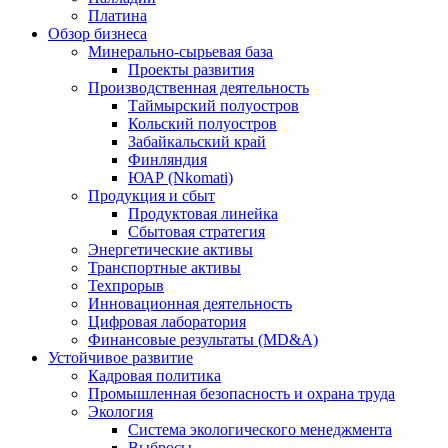
Платина
Обзор бизнеса
Минерально-сырьевая база
Проекты развития
Производственная деятельность
Таймырский полуостров
Кольский полуостров
Забайкальский край
Финляндия
ЮАР (Nkomati)
Продукция и сбыт
Продуктовая линейка
Сбытовая стратегия
Энергетические активы
Транспортные активы
Техпрорыв
Инновационная деятельность
Цифровая лаборатория
Финансовые результаты (MD&A)
Устойчивое развитие
Кадровая политика
Промышленная безопасность и охрана труда
Экология
Система экологического менеджмента
Выбросы