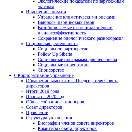
Экологические показатели по зарубежным
активам
Изменение климата
Управление климатическими рисками
Выбросы парниковых газов
Возобновляемые источники энергии
и энергоэффективность
Сохранение биологического разнообразия
Социальная деятельность
Социальное партнерство
Follow Up Siberia
Социальные программы для персонала
Социальные инвестиции
Спонсорство
6
Корпоративное управление
Обращение заместителя Председателя Совета
директоров
Итоги 2019 года
Планы на 2020 год
Общее собрание акционеров
Совет директоров
Правление
Структура управления
Биографии членов совета директоров
Комитеты совета директоров