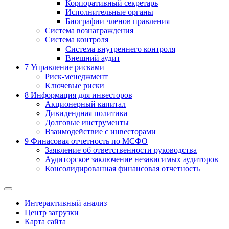
Корпоративный секретарь
Исполнительные органы
Биографии членов правления
Система вознаграждения
Система контроля
Система внутреннего контроля
Внешний аудит
7
Управление рисками
Риск-менеджмент
Ключевые риски
8
Информация для инвесторов
Акционерный капитал
Дивидендная политика
Долговые инструменты
Взаимодействие с инвеcторами
9
Финасовая отчетность по МСФО
Заявление об ответственности руководства
Аудиторское заключение независимых аудиторов
Консолидированная финансовая отчетность
Интерактивный анализ
Центр загрузки
Карта сайта