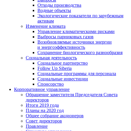
Отходы производства
Водные объекты
Экологические показатели по зарубежным
активам
Изменение климата
Управление климатическими рисками
Выбросы парниковых газов
Возобновляемые источники энергии
и энергоэффективность
Сохранение биологического разнообразия
Социальная деятельность
Социальное партнерство
Follow Up Siberia
Социальные программы для персонала
Социальные инвестиции
Спонсорство
Корпоративное управление
Обращение заместителя Председателя Совета
директоров
Итоги 2019 года
Планы на 2020 год
Общее собрание акционеров
Совет директоров
Правление