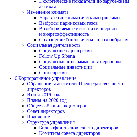
Экологические показатели по зарубежным
активам
Изменение климата
Управление климатическими рисками
Выбросы парниковых газов
Возобновляемые источники энергии
и энергоэффективность
Сохранение биологического разнообразия
Социальная деятельность
Социальное партнерство
Follow Up Siberia
Социальные программы для персонала
Социальные инвестиции
Спонсорство
6
Корпоративное управление
Обращение заместителя Председателя Совета
директоров
Итоги 2019 года
Планы на 2020 год
Общее собрание акционеров
Совет директоров
Правление
Структура управления
Биографии членов совета директоров
Комитеты совета директоров