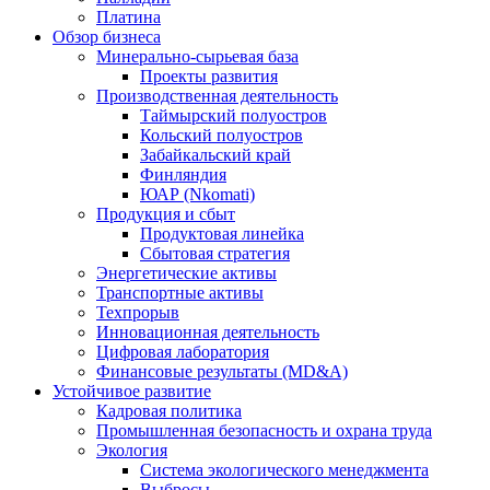
Платина
Обзор бизнеса
Минерально-сырьевая база
Проекты развития
Производственная деятельность
Таймырский полуостров
Кольский полуостров
Забайкальский край
Финляндия
ЮАР (Nkomati)
Продукция и сбыт
Продуктовая линейка
Сбытовая стратегия
Энергетические активы
Транспортные активы
Техпрорыв
Инновационная деятельность
Цифровая лаборатория
Финансовые результаты (MD&A)
Устойчивое развитие
Кадровая политика
Промышленная безопасность и охрана труда
Экология
Система экологического менеджмента
Выбросы