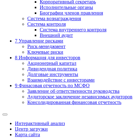
Корпоративный секретарь
Исполнительные органы
Биографии членов правления
Система вознаграждения
Система контроля
Система внутреннего контроля
Внешний аудит
7
Управление рисками
Риск-менеджмент
Ключевые риски
8
Информация для инвесторов
Акционерный капитал
Дивидендная политика
Долговые инструменты
Взаимодействие с инвеcторами
9
Финасовая отчетность по МСФО
Заявление об ответственности руководства
Аудиторское заключение независимых аудиторов
Консолидированная финансовая отчетность
Интерактивный анализ
Центр загрузки
Карта сайта