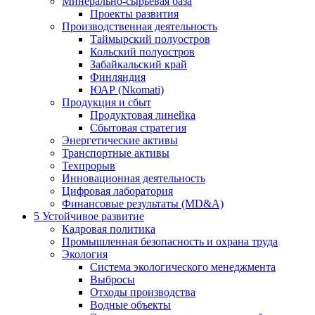
Минерально-сырьевая база
Проекты развития
Производственная деятельность
Таймырский полуостров
Кольский полуостров
Забайкальский край
Финляндия
ЮАР (Nkomati)
Продукция и сбыт
Продуктовая линейка
Сбытовая стратегия
Энергетические активы
Транспортные активы
Техпрорыв
Инновационная деятельность
Цифровая лаборатория
Финансовые результаты (MD&A)
5
Устойчивое развитие
Кадровая политика
Промышленная безопасность и охрана труда
Экология
Система экологического менеджмента
Выбросы
Отходы производства
Водные объекты