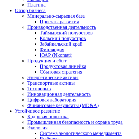
Платина
Обзор бизнеса
Минерально-сырьевая база
Проекты развития
Производственная деятельность
Таймырский полуостров
Кольский полуостров
Забайкальский край
Финляндия
ЮАР (Nkomati)
Продукция и сбыт
Продуктовая линейка
Сбытовая стратегия
Энергетические активы
Транспортные активы
Техпрорыв
Инновационная деятельность
Цифровая лаборатория
Финансовые результаты (MD&A)
Устойчивое развитие
Кадровая политика
Промышленная безопасность и охрана труда
Экология
Система экологического менеджмента
Выбросы