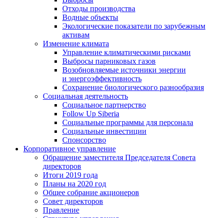
Отходы производства
Водные объекты
Экологические показатели по зарубежным
активам
Изменение климата
Управление климатическими рисками
Выбросы парниковых газов
Возобновляемые источники энергии
и энергоэффективность
Сохранение биологического разнообразия
Социальная деятельность
Социальное партнерство
Follow Up Siberia
Социальные программы для персонала
Социальные инвестиции
Спонсорство
Корпоративное управление
Обращение заместителя Председателя Совета
директоров
Итоги 2019 года
Планы на 2020 год
Общее собрание акционеров
Совет директоров
Правление