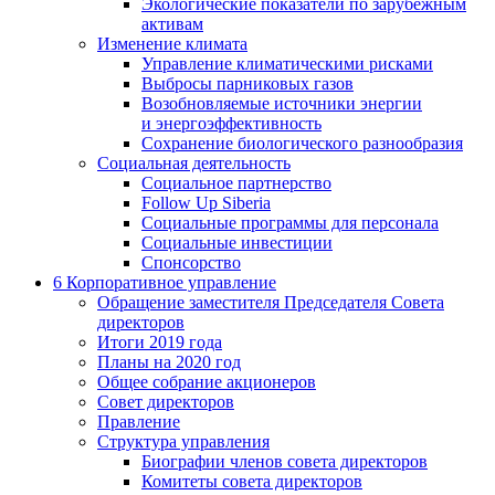
Экологические показатели по зарубежным
активам
Изменение климата
Управление климатическими рисками
Выбросы парниковых газов
Возобновляемые источники энергии
и энергоэффективность
Сохранение биологического разнообразия
Социальная деятельность
Социальное партнерство
Follow Up Siberia
Социальные программы для персонала
Социальные инвестиции
Спонсорство
6
Корпоративное управление
Обращение заместителя Председателя Совета
директоров
Итоги 2019 года
Планы на 2020 год
Общее собрание акционеров
Совет директоров
Правление
Структура управления
Биографии членов совета директоров
Комитеты совета директоров