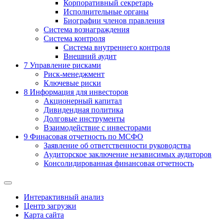
Корпоративный секретарь
Исполнительные органы
Биографии членов правления
Система вознаграждения
Система контроля
Система внутреннего контроля
Внешний аудит
7
Управление рисками
Риск-менеджмент
Ключевые риски
8
Информация для инвесторов
Акционерный капитал
Дивидендная политика
Долговые инструменты
Взаимодействие с инвеcторами
9
Финасовая отчетность по МСФО
Заявление об ответственности руководства
Аудиторское заключение независимых аудиторов
Консолидированная финансовая отчетность
Интерактивный анализ
Центр загрузки
Карта сайта