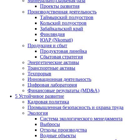
Минерально-сырьевая база
Проекты развития
Производственная деятельность
Таймырский полуостров
Кольский полуостров
Забайкальский край
Финляндия
ЮАР (Nkomati)
Продукция и сбыт
Продуктовая линейка
Сбытовая стратегия
Энергетические активы
Транспортные активы
Техпрорыв
Инновационная деятельность
Цифровая лаборатория
Финансовые результаты (MD&A)
5
Устойчивое развитие
Кадровая политика
Промышленная безопасность и охрана труда
Экология
Система экологического менеджмента
Выбросы
Отходы производства
Водные объекты