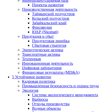
Минерально-сырьевая база
Проекты развития
Производственная деятельность
Таймырский полуостров
Кольский полуостров
Забайкальский край
Финляндия
ЮАР (Nkomati)
Продукция и сбыт
Продуктовая линейка
Сбытовая стратегия
Энергетические активы
Транспортные активы
Техпрорыв
Инновационная деятельность
Цифровая лаборатория
Финансовые результаты (MD&A)
5
Устойчивое развитие
Кадровая политика
Промышленная безопасность и охрана труда
Экология
Система экологического менеджмента
Выбросы
Отходы производства
Водные объекты