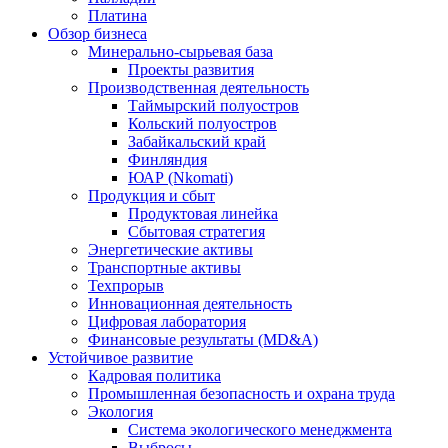
Платина
Обзор бизнеса
Минерально-сырьевая база
Проекты развития
Производственная деятельность
Таймырский полуостров
Кольский полуостров
Забайкальский край
Финляндия
ЮАР (Nkomati)
Продукция и сбыт
Продуктовая линейка
Сбытовая стратегия
Энергетические активы
Транспортные активы
Техпрорыв
Инновационная деятельность
Цифровая лаборатория
Финансовые результаты (MD&A)
Устойчивое развитие
Кадровая политика
Промышленная безопасность и охрана труда
Экология
Система экологического менеджмента
Выбросы