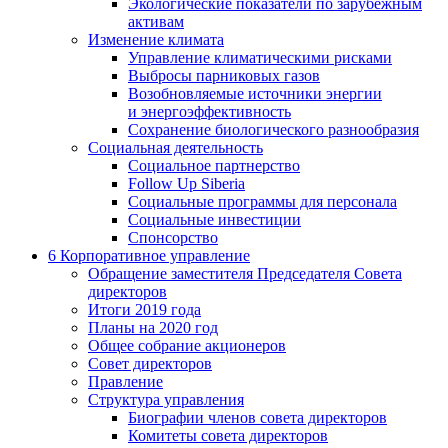
Экологические показатели по зарубежным
активам
Изменение климата
Управление климатическими рисками
Выбросы парниковых газов
Возобновляемые источники энергии
и энергоэффективность
Сохранение биологического разнообразия
Социальная деятельность
Социальное партнерство
Follow Up Siberia
Социальные программы для персонала
Социальные инвестиции
Спонсорство
6
Корпоративное управление
Обращение заместителя Председателя Совета
директоров
Итоги 2019 года
Планы на 2020 год
Общее собрание акционеров
Совет директоров
Правление
Структура управления
Биографии членов совета директоров
Комитеты совета директоров