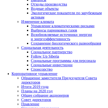
Отходы производства
Водные объекты
Экологические показатели по зарубежным
активам
Изменение климата
Управление климатическими рисками
Выбросы парниковых газов
Возобновляемые источники энергии
и энергоэффективность
Сохранение биологического разнообразия
Социальная деятельность
Социальное партнерство
Follow Up Siberia
Социальные программы для персонала
Социальные инвестиции
Спонсорство
Корпоративное управление
Обращение заместителя Председателя Совета
директоров
Итоги 2019 года
Планы на 2020 год
Общее собрание акционеров
Совет директоров
Правление