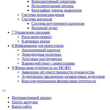
Корпоративный секретарь
Исполнительные органы
Биографии членов правления
Система вознаграждения
Система контроля
Система внутреннего контроля
Внешний аудит
7
Управление рисками
Риск-менеджмент
Ключевые риски
8
Информация для инвесторов
Акционерный капитал
Дивидендная политика
Долговые инструменты
Взаимодействие с инвеcторами
9
Финасовая отчетность по МСФО
Заявление об ответственности руководства
Аудиторское заключение независимых аудиторов
Консолидированная финансовая отчетность
Интерактивный анализ
Центр загрузки
Карта сайта