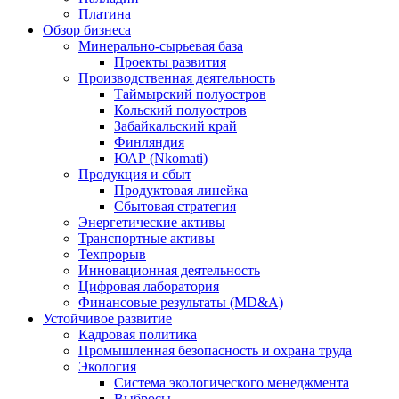
Платина
Обзор бизнеса
Минерально-сырьевая база
Проекты развития
Производственная деятельность
Таймырский полуостров
Кольский полуостров
Забайкальский край
Финляндия
ЮАР (Nkomati)
Продукция и сбыт
Продуктовая линейка
Сбытовая стратегия
Энергетические активы
Транспортные активы
Техпрорыв
Инновационная деятельность
Цифровая лаборатория
Финансовые результаты (MD&A)
Устойчивое развитие
Кадровая политика
Промышленная безопасность и охрана труда
Экология
Система экологического менеджмента
Выбросы