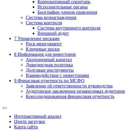
Корпоративный секретарь
Исполнительные органы
Биографии членов правления
Система вознаграждения
Система контроля
Система внутреннего контроля
Внешний аудит
7
Управление рисками
Риск-менеджмент
Ключевые риски
8
Информация для инвесторов
Акционерный капитал
Дивидендная политика
Долговые инструменты
Взаимодействие с инвеcторами
9
Финасовая отчетность по МСФО
Заявление об ответственности руководства
Аудиторское заключение независимых аудиторов
Консолидированная финансовая отчетность
Интерактивный анализ
Центр загрузки
Карта сайта