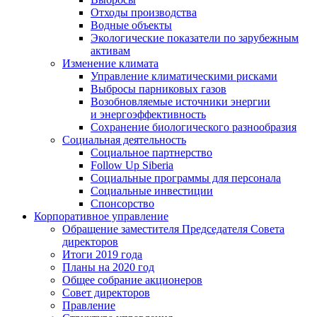
Отходы производства
Водные объекты
Экологические показатели по зарубежным
активам
Изменение климата
Управление климатическими рисками
Выбросы парниковых газов
Возобновляемые источники энергии
и энергоэффективность
Сохранение биологического разнообразия
Социальная деятельность
Социальное партнерство
Follow Up Siberia
Социальные программы для персонала
Социальные инвестиции
Спонсорство
Корпоративное управление
Обращение заместителя Председателя Совета
директоров
Итоги 2019 года
Планы на 2020 год
Общее собрание акционеров
Совет директоров
Правление