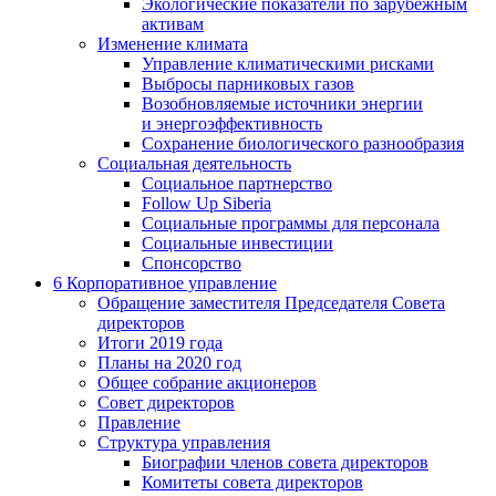
Экологические показатели по зарубежным
активам
Изменение климата
Управление климатическими рисками
Выбросы парниковых газов
Возобновляемые источники энергии
и энергоэффективность
Сохранение биологического разнообразия
Социальная деятельность
Социальное партнерство
Follow Up Siberia
Социальные программы для персонала
Социальные инвестиции
Спонсорство
6
Корпоративное управление
Обращение заместителя Председателя Совета
директоров
Итоги 2019 года
Планы на 2020 год
Общее собрание акционеров
Совет директоров
Правление
Структура управления
Биографии членов совета директоров
Комитеты совета директоров