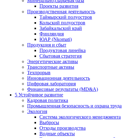
Минерально-сырьевая база
Проекты развития
Производственная деятельность
Таймырский полуостров
Кольский полуостров
Забайкальский край
Финляндия
ЮАР (Nkomati)
Продукция и сбыт
Продуктовая линейка
Сбытовая стратегия
Энергетические активы
Транспортные активы
Техпрорыв
Инновационная деятельность
Цифровая лаборатория
Финансовые результаты (MD&A)
5
Устойчивое развитие
Кадровая политика
Промышленная безопасность и охрана труда
Экология
Система экологического менеджмента
Выбросы
Отходы производства
Водные объекты