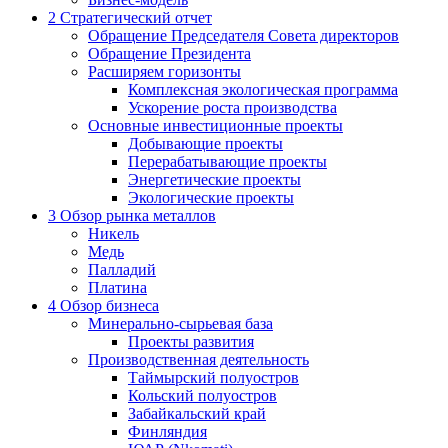
2
Стратегический отчет
Обращение Председателя Совета директоров
Обращение Президента
Расширяем горизонты
Комплексная экологическая программа
Ускорение роста производства
Основные инвестиционные проекты
Добывающие проекты
Перерабатывающие проекты
Энергетические проекты
Экологические проекты
3
Обзор рынка металлов
Никель
Медь
Палладий
Платина
4
Обзор бизнеса
Минерально-сырьевая база
Проекты развития
Производственная деятельность
Таймырский полуостров
Кольский полуостров
Забайкальский край
Финляндия