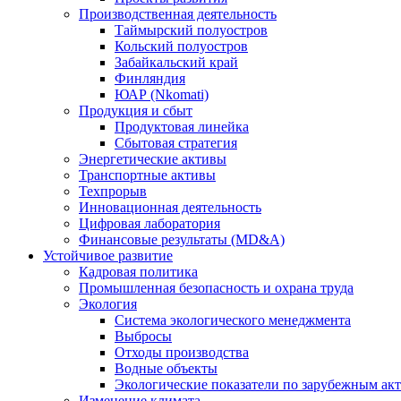
Производственная деятельность
Таймырский полуостров
Кольский полуостров
Забайкальский край
Финляндия
ЮАР (Nkomati)
Продукция и сбыт
Продуктовая линейка
Сбытовая стратегия
Энергетические активы
Транспортные активы
Техпрорыв
Инновационная деятельность
Цифровая лаборатория
Финансовые результаты (MD&A)
Устойчивое развитие
Кадровая политика
Промышленная безопасность и охрана труда
Экология
Система экологического менеджмента
Выбросы
Отходы производства
Водные объекты
Экологические показатели по зарубежным ак
Изменение климата