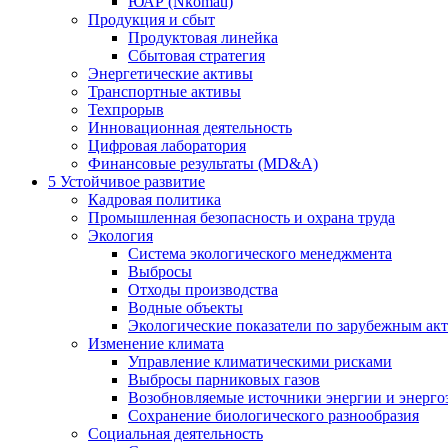
ЮАР (Nkomati)
Продукция и сбыт
Продуктовая линейка
Сбытовая стратегия
Энергетические активы
Транспортные активы
Техпрорыв
Инновационная деятельность
Цифровая лаборатория
Финансовые результаты (MD&A)
5
Устойчивое развитие
Кадровая политика
Промышленная безопасность и охрана труда
Экология
Система экологического менеджмента
Выбросы
Отходы производства
Водные объекты
Экологические показатели по зарубежным ак
Изменение климата
Управление климатическими рисками
Выбросы парниковых газов
Возобновляемые источники энергии и энерго
Сохранение биологического разнообразия
Социальная деятельность