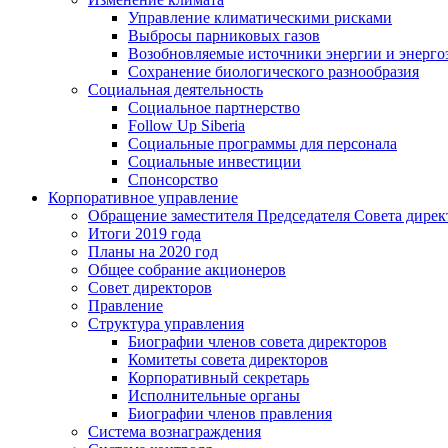
Управление климатическими рисками
Выбросы парниковых газов
Возобновляемые источники энергии и энерго
Сохранение биологического разнообразия
Социальная деятельность
Социальное партнерство
Follow Up Siberia
Социальные программы для персонала
Социальные инвестиции
Спонсорство
Корпоративное управление
Обращение заместителя Председателя Совета дирек
Итоги 2019 года
Планы на 2020 год
Общее собрание акционеров
Совет директоров
Правление
Структура управления
Биографии членов совета директоров
Комитеты совета директоров
Корпоративный секретарь
Исполнительные органы
Биографии членов правления
Система вознаграждения