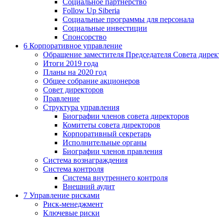
Социальное партнерство
Follow Up Siberia
Социальные программы для персонала
Социальные инвестиции
Спонсорство
6
Корпоративное управление
Обращение заместителя Председателя Совета дирек
Итоги 2019 года
Планы на 2020 год
Общее собрание акционеров
Совет директоров
Правление
Структура управления
Биографии членов совета директоров
Комитеты совета директоров
Корпоративный секретарь
Исполнительные органы
Биографии членов правления
Система вознаграждения
Система контроля
Система внутреннего контроля
Внешний аудит
7
Управление рисками
Риск-менеджмент
Ключевые риски