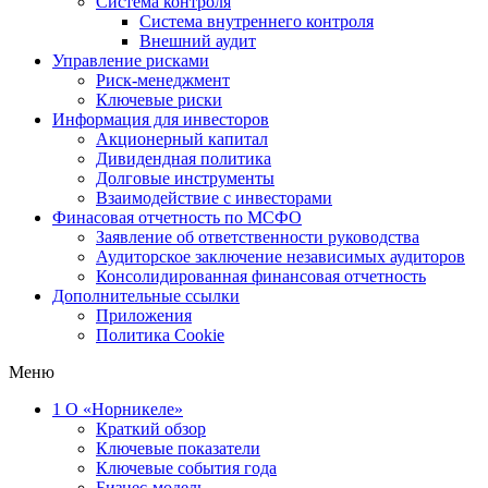
Система контроля
Система внутреннего контроля
Внешний аудит
Управление рисками
Риск-менеджмент
Ключевые риски
Информация для инвесторов
Акционерный капитал
Дивидендная политика
Долговые инструменты
Взаимодействие с инвеcторами
Финасовая отчетность по МСФО
Заявление об ответственности руководства
Аудиторское заключение независимых аудиторов
Консолидированная финансовая отчетность
Дополнительные ссылки
Приложения
Политика Cookie
Меню
1
О «Норникеле»
Краткий обзор
Ключевые показатели
Ключевые события года
Бизнес-модель