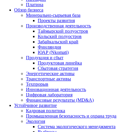
Платина
Обзор бизнеса
Минерально-сырьевая база
Проекты развития
Производственная деятельность
Таймырский полуостров
Кольский полуостров
Забайкальский край
Финляндия
ЮАР (Nkomati)
Продукция и сбыт
Продуктовая линейка
Сбытовая стратегия
Энергетические активы
Транспортные активы
Техпрорыв
Инновационная деятельность
Цифровая лаборатория
Финансовые результаты (MD&A)
Устойчивое развитие
Кадровая политика
Промышленная безопасность и охрана труда
Экология
Система экологического менеджмента
Выбросы