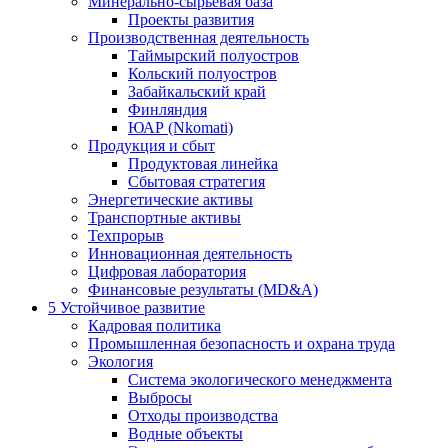
Минерально-сырьевая база
Проекты развития
Производственная деятельность
Таймырский полуостров
Кольский полуостров
Забайкальский край
Финляндия
ЮАР (Nkomati)
Продукция и сбыт
Продуктовая линейка
Сбытовая стратегия
Энергетические активы
Транспортные активы
Техпрорыв
Инновационная деятельность
Цифровая лаборатория
Финансовые результаты (MD&A)
5
Устойчивое развитие
Кадровая политика
Промышленная безопасность и охрана труда
Экология
Система экологического менеджмента
Выбросы
Отходы производства
Водные объекты