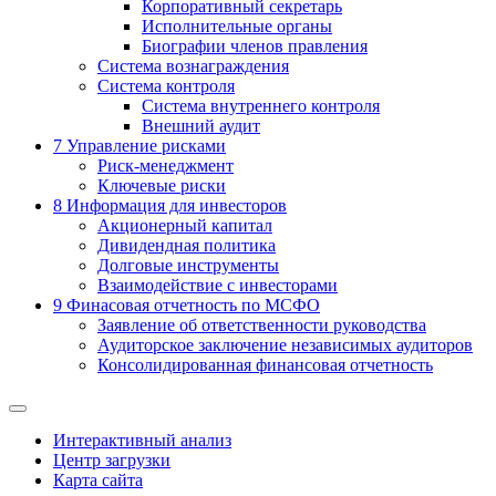
Корпоративный секретарь
Исполнительные органы
Биографии членов правления
Система вознаграждения
Система контроля
Система внутреннего контроля
Внешний аудит
7
Управление рисками
Риск-менеджмент
Ключевые риски
8
Информация для инвесторов
Акционерный капитал
Дивидендная политика
Долговые инструменты
Взаимодействие с инвеcторами
9
Финасовая отчетность по МСФО
Заявление об ответственности руководства
Аудиторское заключение независимых аудиторов
Консолидированная финансовая отчетность
Интерактивный анализ
Центр загрузки
Карта сайта