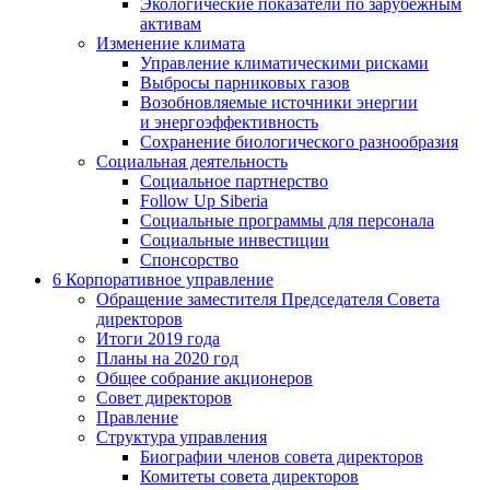
Экологические показатели по зарубежным
активам
Изменение климата
Управление климатическими рисками
Выбросы парниковых газов
Возобновляемые источники энергии
и энергоэффективность
Сохранение биологического разнообразия
Социальная деятельность
Социальное партнерство
Follow Up Siberia
Социальные программы для персонала
Социальные инвестиции
Спонсорство
6
Корпоративное управление
Обращение заместителя Председателя Совета
директоров
Итоги 2019 года
Планы на 2020 год
Общее собрание акционеров
Совет директоров
Правление
Структура управления
Биографии членов совета директоров
Комитеты совета директоров