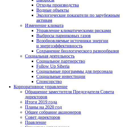
Отходы производства
Водные объекты
Экологические показатели по зарубежным
активам
Изменение климата
Управление климатическими рисками
Выбросы парниковых газов
Возобновляемые источники энергии
и энергоэффективность
Сохранение биологического разнообразия
Социальная деятельность
Социальное партнерство
Follow Up Siberia
Социальные программы для персонала
Социальные инвестиции
Спонсорство
Корпоративное управление
Обращение заместителя Председателя Совета
директоров
Итоги 2019 года
Планы на 2020 год
Общее собрание акционеров
Совет директоров
Правление