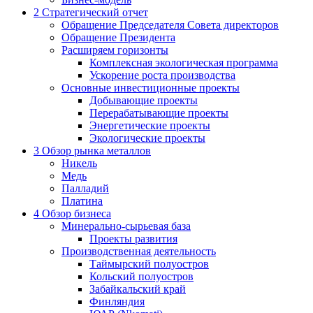
2
Стратегический отчет
Обращение Председателя Совета директоров
Обращение Президента
Расширяем горизонты
Комплексная экологическая программа
Ускорение роста производства
Основные инвестиционные проекты
Добывающие проекты
Перерабатывающие проекты
Энергетические проекты
Экологические проекты
3
Обзор рынка металлов
Никель
Медь
Палладий
Платина
4
Обзор бизнеса
Минерально-сырьевая база
Проекты развития
Производственная деятельность
Таймырский полуостров
Кольский полуостров
Забайкальский край
Финляндия