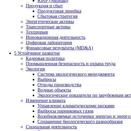
ЮАР (Nkomati)
Продукция и сбыт
Продуктовая линейка
Сбытовая стратегия
Энергетические активы
Транспортные активы
Техпрорыв
Инновационная деятельность
Цифровая лаборатория
Финансовые результаты (MD&A)
5
Устойчивое развитие
Кадровая политика
Промышленная безопасность и охрана труда
Экология
Система экологического менеджмента
Выбросы
Отходы производства
Водные объекты
Экологические показатели по зарубежным ак
Изменение климата
Управление климатическими рисками
Выбросы парниковых газов
Возобновляемые источники энергии и энерго
Сохранение биологического разнообразия
Социальная деятельность