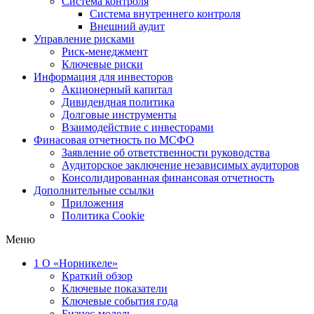
Система контроля
Система внутреннего контроля
Внешний аудит
Управление рисками
Риск-менеджмент
Ключевые риски
Информация для инвесторов
Акционерный капитал
Дивидендная политика
Долговые инструменты
Взаимодействие с инвеcторами
Финасовая отчетность по МСФО
Заявление об ответственности руководства
Аудиторское заключение независимых аудиторов
Консолидированная финансовая отчетность
Дополнительные ссылки
Приложения
Политика Cookie
Меню
1
О «Норникеле»
Краткий обзор
Ключевые показатели
Ключевые события года
Бизнес-модель