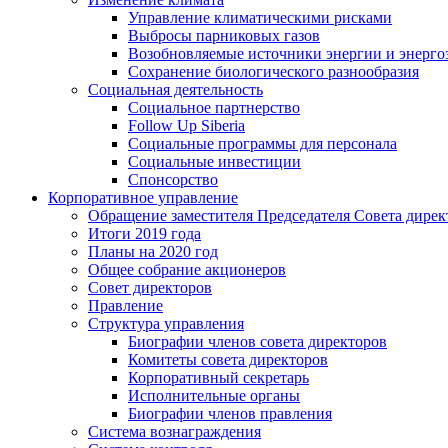
Управление климатическими рисками
Выбросы парниковых газов
Возобновляемые источники энергии и энерго
Сохранение биологического разнообразия
Социальная деятельность
Социальное партнерство
Follow Up Siberia
Социальные программы для персонала
Социальные инвестиции
Спонсорство
Корпоративное управление
Обращение заместителя Председателя Совета дирек
Итоги 2019 года
Планы на 2020 год
Общее собрание акционеров
Совет директоров
Правление
Структура управления
Биографии членов совета директоров
Комитеты совета директоров
Корпоративный секретарь
Исполнительные органы
Биографии членов правления
Система вознаграждения