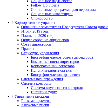
Социальное партнерство
Follow Up Siberia
Социальные программы для персонала
Социальные инвестиции
Спонсорство
6
Корпоративное управление
Обращение заместителя Председателя Совета дирек
Итоги 2019 года
Планы на 2020 год
Общее собрание акционеров
Совет директоров
Правление
Структура управления
Биографии членов совета директоров
Комитеты совета директоров
Корпоративный секретарь
Исполнительные органы
Биографии членов правления
Система вознаграждения
Система контроля
Система внутреннего контроля
Внешний аудит
7
Управление рисками
Риск-менеджмент
Ключевые риски