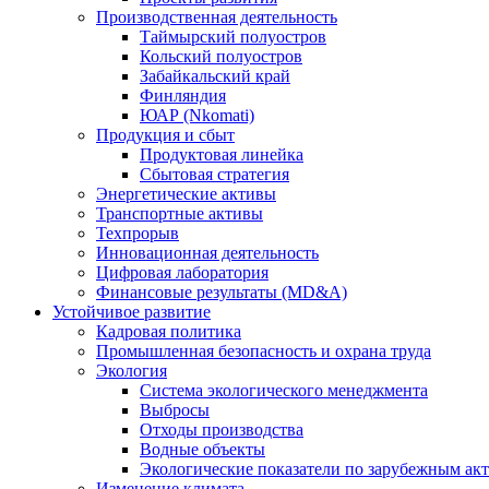
Производственная деятельность
Таймырский полуостров
Кольский полуостров
Забайкальский край
Финляндия
ЮАР (Nkomati)
Продукция и сбыт
Продуктовая линейка
Сбытовая стратегия
Энергетические активы
Транспортные активы
Техпрорыв
Инновационная деятельность
Цифровая лаборатория
Финансовые результаты (MD&A)
Устойчивое развитие
Кадровая политика
Промышленная безопасность и охрана труда
Экология
Система экологического менеджмента
Выбросы
Отходы производства
Водные объекты
Экологические показатели по зарубежным ак
Изменение климата